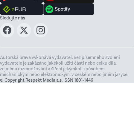
Sledujte nás
Autorská práva vykonává vydavatel. Bez písemného svolení
vydavatele je zakázáno jakékoli užití částí nebo celku díla,
zejména rozmnožování a šíření jakýmkoli způsobem,
mechanickým nebo elektronickým, v českém nebo jiném jazyce.
© Copyright Respekt Media a.s. ISSN 1801-1446