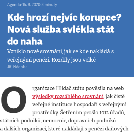
Agenda
•
15. 9. 2020
•
3
minuty
Kde hrozí nejvíc korupce?
Nová služba svlékla stát
do naha
Vzniklo nové srovnání, jak se kde nakládá s
veřejnými penězi. Rozdíly jsou velké
Jiří Nádoba
O
rganizace Hlídač státu pověsila na web
výsledky rozsáhlého srovnání
, jak čistě
veřejné instituce hospodaří s veřejnými
prostředky. Šetřením prošlo 1012 úřadů,
státních podniků, nemocnic, dopravních podniků
a dalších organizací, které nakládají s penězi daňových