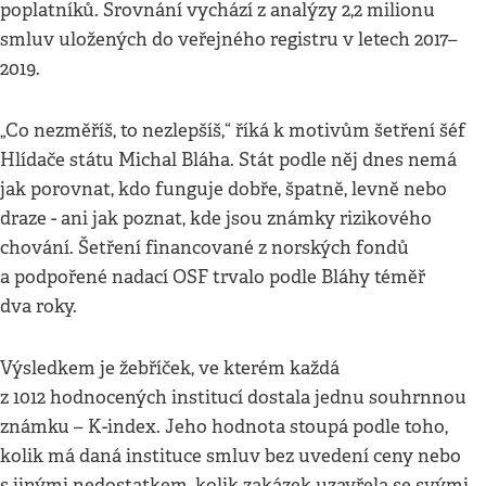
poplatníků. Srovnání vychází z analýzy 2,2 milionu
smluv uložených do veřejného registru v letech 2017–
2019.
„Co nezměříš, to nezlepšíš,“ říká k motivům šetření šéf
Hlídače státu Michal Bláha. Stát podle něj dnes nemá
jak porovnat, kdo funguje dobře, špatně, levně nebo
draze - ani jak poznat, kde jsou známky rizikového
chování. Šetření financované z norských fondů
a podpořené nadací OSF trvalo podle Bláhy téměř
dva roky.
Výsledkem je žebříček, ve kterém každá
z 1012 hodnocených institucí dostala jednu souhrnnou
známku – K-index. Jeho hodnota stoupá podle toho,
kolik má daná instituce smluv bez uvedení ceny nebo
s jinými nedostatkem, kolik zakázek uzavřela se svými