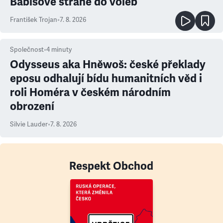
Babišově straně do voleb
František Trojan
•
7. 8. 2026
Společnost
•
4
minuty
Odysseus aka Hněwoš: české překlady
eposu odhalují bídu humanitních věd i
roli Homéra v českém národním
obrození
Silvie Lauder
•
7. 8. 2026
Respekt Obchod