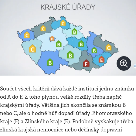
Součet všech kritérií dává každé instituci jednu známku
od A do F. Z toho plynou velké rozdíly třeba napříč
krajskými úřady. Většina jich skončila se známkou B
nebo C, ale o hodně hůř dopadl úřady Jihomoravského
kraje (F) a Zlínského kraje (E). Podobně vyskakuje třeba
zlínská krajská nemocnice nebo děčínský dopravní