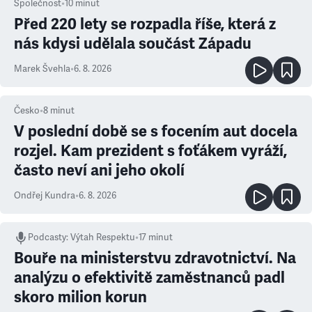
Společnost
•
10
minut
Před 220 lety se rozpadla říše, která z
nás kdysi udělala součást Západu
Marek Švehla
•
6. 8. 2026
Česko
•
8
minut
V poslední době se s focením aut docela
rozjel. Kam prezident s foťákem vyráží,
často neví ani jeho okolí
Ondřej Kundra
•
6. 8. 2026
Podcasty
:
Výtah Respektu
•
17 minut
Bouře na ministerstvu zdravotnictví. Na
analýzu o efektivitě zaměstnanců padl
skoro milion korun