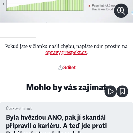
Pokud jste v článku našli chybu, napište nám prosím na
opravy@respekt.cz
.
Sdílet
Mohlo by vás zajímat
Česko
•
6
minut
Byla hvězdou ANO, pak jí skandál
připravil o kariéru. A teď jde proti