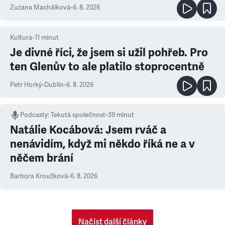
Zuzana Machálková
•
6. 8. 2026
Kultura
•
11
minut
Je divné říci, že jsem si užil pohřeb. Pro
ten Glenův to ale platilo stoprocentně
Petr Horký
•
Dublin
•
6. 8. 2026
Podcasty
:
Tekutá společnost
•
39 minut
Natálie Kocábová: Jsem rváč a
nenávidím, když mi někdo říká ne a v
něčem brání
Barbora Kroužková
•
6. 8. 2026
Načíst další články