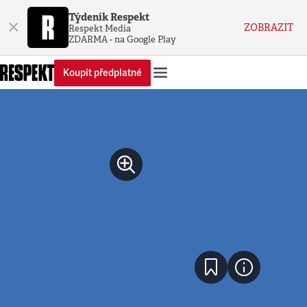
Týdeník Respekt
×
ZOBRAZIT
Respekt Media
ZDARMA - na Google Play
Koupit předplatné