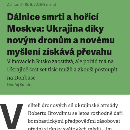
Zahraničí
•
18. 6. 2026
•
9
minut
Dálnice smrti a hořící
Moskva: Ukrajina díky
novým dronům a novému
myšlení získává převahu
V inovacích Rusko zaostává, ale pořád má na
Ukrajině šest set tisíc mužů a zkouší postoupit
na Donbase
Ondřej Kundra
V
eliteli dronových sil ukrajinské armády
Robertu Brovdimu se letos rozhodně daří
bombastickými předpověďmi zásobovat
přední stránky světových médií. Jím