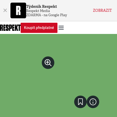
Týdeník Respekt
×
ZOBRAZIT
Respekt Media
ZDARMA - na Google Play
Koupit předplatné