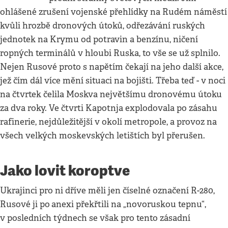
ohlášené zrušení vojenské přehlídky na Rudém náměstí
kvůli hrozbě dronových útoků, odřezávání ruských
jednotek na Krymu od potravin a benzínu, ničení
ropných terminálů v hloubi Ruska, to vše se už splnilo.
Nejen Rusové proto s napětím čekají na jeho další akce,
jež čím dál více mění situaci na bojišti. Třeba teď - v noci
na čtvrtek čelila Moskva největšímu dronovému útoku
za dva roky. Ve čtvrti Kapotnja explodovala po zásahu
rafinerie, nejdůležitější v okolí metropole, a provoz na
všech velkých moskevských letištích byl přerušen.
Jako lovit koroptve
Ukrajinci pro ni dříve měli jen číselné označení R-280,
Rusové ji po
anexi překřtili na „novoruskou tepnu“,
v posledních týdnech se však pro tento zásadní