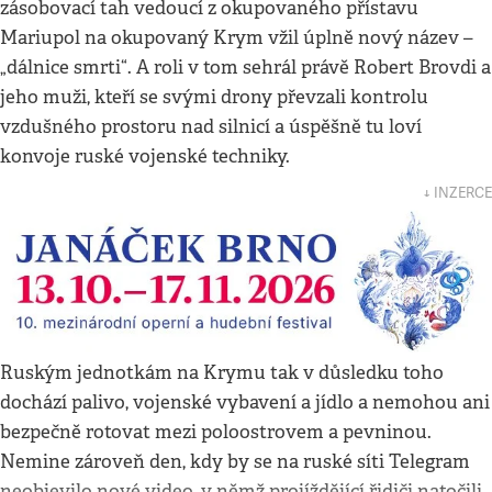
zásobovací tah vedoucí z okupovaného přístavu
Mariupol na okupovaný Krym vžil úplně nový název –
„dálnice smrti“. A roli v tom sehrál právě Robert Brovdi a
jeho muži, kteří se svými drony převzali kontrolu
vzdušného prostoru nad silnicí a úspěšně tu loví
konvoje ruské vojenské techniky.
↓ INZERCE
Ruským jednotkám na Krymu tak v důsledku toho
dochází palivo, vojenské vybavení a jídlo a nemohou ani
bezpečně rotovat mezi poloostrovem a pevninou.
Nemine zároveň den, kdy by se na ruské síti Telegram
neobjevilo nové video, v němž projíždějící řidiči natočili