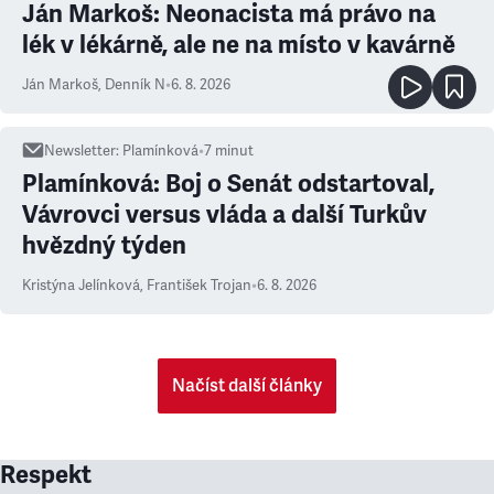
Ján Markoš: Neonacista má právo na
lék v lékárně, ale ne na místo v kavárně
Ján Markoš
,
Denník N
•
6. 8. 2026
Newsletter
:
Plamínková
•
7
minut
Plamínková: Boj o Senát odstartoval,
Vávrovci versus vláda a další Turkův
hvězdný týden
Kristýna Jelínková
,
František Trojan
•
6. 8. 2026
Načíst další články
Respekt