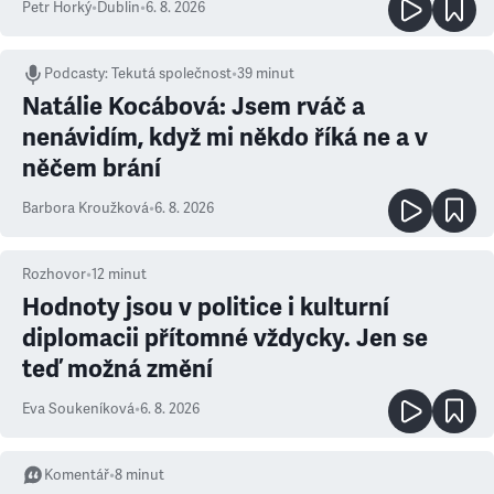
Petr Horký
•
Dublin
•
6. 8. 2026
Podcasty
:
Tekutá společnost
•
39 minut
Natálie Kocábová: Jsem rváč a
nenávidím, když mi někdo říká ne a v
něčem brání
Barbora Kroužková
•
6. 8. 2026
Rozhovor
•
12
minut
Hodnoty jsou v politice i kulturní
diplomacii přítomné vždycky. Jen se
teď možná změní
Eva Soukeníková
•
6. 8. 2026
Komentář
•
8
minut