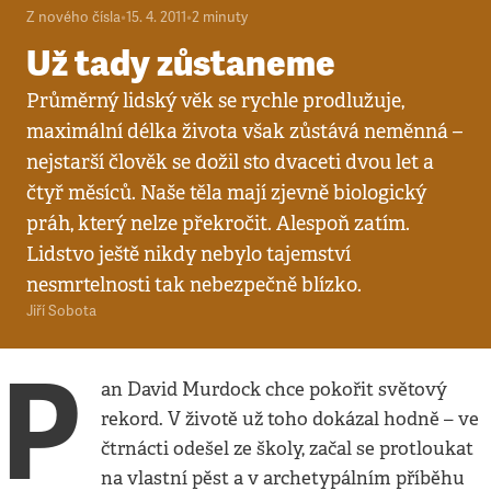
Z nového čísla
•
15. 4. 2011
•
2
minuty
Už tady zůstaneme
Průměrný lidský věk se rychle prodlužuje,
maximální délka života však zůstává neměnná –
nejstarší člověk se dožil sto dvaceti dvou let a
čtyř měsíců. Naše těla mají zjevně biologický
práh, který nelze překročit. Alespoň zatím.
Lidstvo ještě nikdy nebylo tajemství
nesmrtelnosti tak nebezpečně blízko.
Jiří Sobota
P
an David Murdock chce pokořit světový
rekord. V životě už toho dokázal hodně – ve
čtrnácti odešel ze školy, začal se protloukat
na vlastní pěst a v archetypálním příběhu