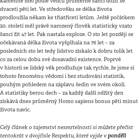
kamenné měl podle vědců průměrně šanci dožít se
dvaceti pěti let. Ve středověku se délka života
prodloužila někam ke třiatřiceti letům. Ještě počátkem
20. století měl právě narozený člověk statisticky vzato
šanci žít 47 let. Pak nastala exploze. O sto let později se
očekávaná délka života vyšplhala na 76 let – za
posledních sto let tedy lidstvo získalo k dobru tolik let
co za celou dobu své dosavadní existence. Poprvé
v historii se lidský věk prodlužuje tak rychle, že jsme si
tohoto fenoménu vědomi i bez studování statistik,
pouhým pohledem na záplavu šedin ve svém okolí.
A statistiky berou dech – za každý další odžitý den
získává dnes průměrný Homo sapiens bonus pěti minut
života navíc.
Celý článek o tajemství nesmrtelnosti si můžete přečíst
tentokrát v dvojčísle Respektu, které vyjde v
pondělí