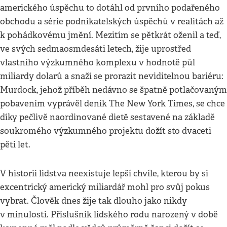
amerického úspěchu to dotáhl od prvního podařeného
obchodu a série podnikatelských úspěchů v realitách až
k pohádkovému jmění. Mezitím se pětkrát oženil a teď,
ve svých sedmaosmdesáti letech, žije uprostřed
vlastního výzkumného komplexu v hodnotě půl
miliardy dolarů a snaží se prorazit neviditelnou bariéru:
Murdock, jehož příběh nedávno se špatně potlačovaným
pobavením vyprávěl deník The New York Times, se chce
díky pečlivě naordinované dietě sestavené na základě
soukromého výzkumného projektu dožít sto dvaceti
pěti let.
V historii lidstva neexistuje lepší chvíle, kterou by si
excentrický americký miliardář mohl pro svůj pokus
vybrat. Člověk dnes žije tak dlouho jako nikdy
v minulosti. Příslušník lidského rodu narozený v době