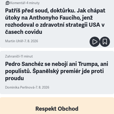
Komentář
•
4
minuty
Patříš před soud, doktůrku. Jak chápat
útoky na Anthonyho Fauciho, jenž
rozhodoval o zdravotní strategii USA v
časech covidu
Martin Uhlíř
•
7. 8. 2026
Zahraničí
•
11
minut
Pedro Sanchéz se nebojí ani Trumpa, ani
populistů. Španělský premiér jde proti
proudu
Dominika Perlínová
•
7. 8. 2026
Respekt Obchod