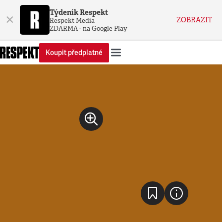
Týdeník Respekt
×
ZOBRAZIT
Respekt Media
ZDARMA - na Google Play
Koupit předplatné