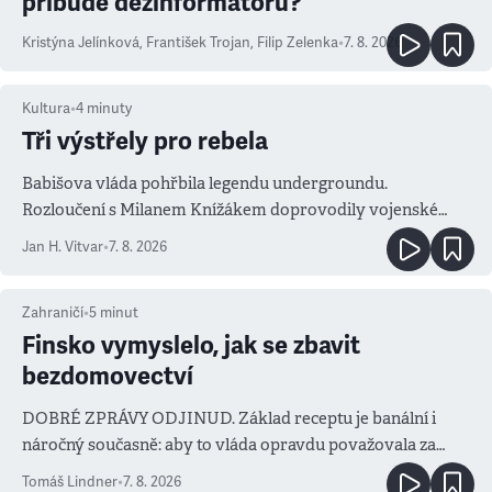
přibude dezinformátorů?
Kristýna Jelínková
,
František Trojan
,
Filip Zelenka
•
7. 8. 2026
Kultura
•
4
minuty
Tři výstřely pro rebela
Babišova vláda pohřbila legendu undergroundu.
Rozloučení s Milanem Knížákem doprovodily vojenské
salvy i kritika pokrokářů
Jan H. Vitvar
•
7. 8. 2026
Zahraničí
•
5
minut
Finsko vymyslelo, jak se zbavit
bezdomovectví
DOBRÉ ZPRÁVY ODJINUD. Základ receptu je banální i
náročný současně: aby to vláda opravdu považovala za
prioritu
Tomáš Lindner
•
7. 8. 2026