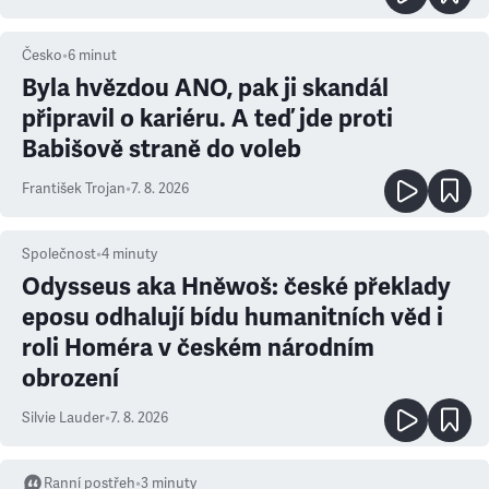
Česko
•
6
minut
Byla hvězdou ANO, pak ji skandál
připravil o kariéru. A teď jde proti
Babišově straně do voleb
František Trojan
•
7. 8. 2026
Společnost
•
4
minuty
Odysseus aka Hněwoš: české překlady
eposu odhalují bídu humanitních věd i
roli Homéra v českém národním
obrození
Silvie Lauder
•
7. 8. 2026
Ranní postřeh
•
3
minuty