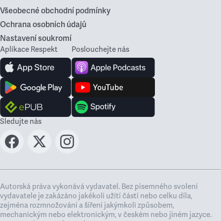
Všeobecné obchodní podmínky
Ochrana osobních údajů
Nastavení soukromí
Aplikace Respekt
Poslouchejte nás
Sledujte nás
Autorská práva vykonává vydavatel. Bez písemného svolení
vydavatele je zakázáno jakékoli užití částí nebo celku díla,
zejména rozmnožování a šíření jakýmkoli způsobem,
mechanickým nebo elektronickým, v českém nebo jiném jazyce.