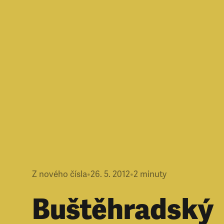
Z nového čísla
•
26. 5. 2012
•
2
minuty
Buštěhradský