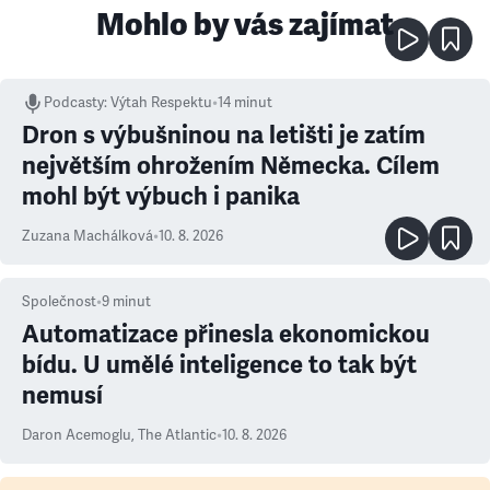
Mohlo by vás zajímat
Podcasty
:
Výtah Respektu
•
14 minut
Dron s výbušninou na letišti je zatím
největším ohrožením Německa. Cílem
mohl být výbuch i panika
Zuzana Machálková
•
10. 8. 2026
Společnost
•
9
minut
Automatizace přinesla ekonomickou
bídu. U umělé inteligence to tak být
nemusí
Daron Acemoglu
,
The Atlantic
•
10. 8. 2026