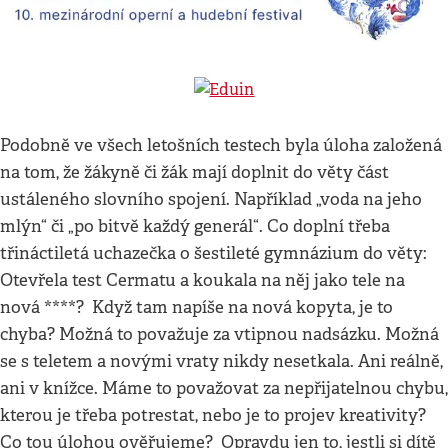
Podobně ve všech letošních testech byla úloha založená
na tom, že žákyně či žák mají doplnit do věty část
ustáleného slovního spojení. Například „voda na jeho
mlýn“ či „po bitvě každý generál“. Co doplní třeba
třináctiletá uchazečka o šestileté gymnázium do věty:
Otevřela test Cermatu a koukala na něj jako tele na
nová ****? Když tam napíše na nová kopyta, je to
chyba? Možná to považuje za vtipnou nadsázku. Možná
se s teletem a novými vraty nikdy nesetkala. Ani reálně,
ani v knížce. Máme to považovat za nepřijatelnou chybu,
kterou je třeba potrestat, nebo je to projev kreativity?
Co tou úlohou ověřujeme? Opravdu jen to, jestli si dítě