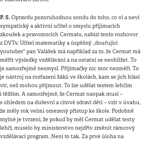
P. S.
Opravdu pozoruhodnou sondu do toho, co ví a neví
sympatický a aktivní učitel o smyslu přijímacích
zkoušek a pravomocích Cermatu, nabízí tento rozhovor
z DVTv. Učitel matematiky a úspěšný „doučující
youtuber“ pan Valášek má například za to, že Cermat má
měřit výsledky vzdělávání a na ostatní se neohlížet. To
je samozřejmě nesmysl. Přijímačky nic moc nezměří. To
je nástroj na rozřazení žáků ve školách, kam se jich hlásí
víc, než mohou přijmout. To lze udělat testem lehčím
i těžším. A samozřejmě, že Cermat naopak musí –
s ohledem na duševní a citové zdraví dětí – vzít v úvahu,
že měly rok velmi omezený přístup ke škole. Podobně
mylné je tvrzení, že pokud by měl Cermat udělat testy
lehčí, muselo by ministerstvo nejdřív změnit rámcový
vzdělávací program. Není to tak. Za prvé úloha na