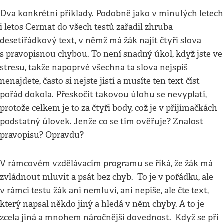
Dva konkrétní příklady. Podobně jako v minulých letech
i letos Cermat do všech testů zařadil zhruba
desetiřádkový text, v němž má žák najít čtyři slova
s pravopisnou chybou. To není snadný úkol, když jste ve
stresu, takže napoprvé všechna ta slova nejspíš
nenajdete, často si nejste jistí a musíte ten text číst
pořád dokola. Přeskočit takovou úlohu se nevyplatí,
protože celkem je to za čtyři body, což je v přijímačkách
podstatný úlovek. Jenže co se tím ověřuje? Znalost
pravopisu? Opravdu?
V rámcovém vzdělávacím programu se říká, že žák má
zvládnout mluvit a psát bez chyb. To je v pořádku, ale
v rámci testu žák ani nemluví, ani nepíše, ale čte text,
který napsal někdo jiný a hledá v něm chyby. A to je
zcela jiná a mnohem náročnější dovednost. Když se při