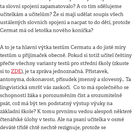
ta slovní spojení zapamatovalo? A co tím sdělujeme
učitelkám a učitelům? Že si mají udělat soupis všech
ustálených slovních spojení a nacpat to do dětí, protože
Cermat má od letoška nového koníčka?
A to je ta hlavní výtka testům Cermatu a do jisté míry
testům u přijímaček obecně. Pokud si totiž učitel češtiny
přečte všechny varianty testů pro střední školy (zkuste
si to
ZDE
), je ta zpráva jednoznačná. Přístavek,
antonyma, dokonavost, přísudek jmenný a slovesný… Ta
lingvistická smršť vás zaskočí. Co to má společného se
schopností žáka s porozuměním číst a srozumitelně
psát, což má být ten podstatný výstup výuky na
základní škole? K tomu prvnímu vedou alespoň některé
čtenářské úlohy v testu. Ale na psaní učitelka v osmé
deváté třídě chtě nechtě rezignuje, protože se