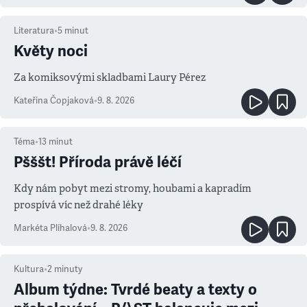
Literatura
•
5
minut
Květy noci
Za komiksovými skladbami Laury Pérez
Kateřina Čopjaková
•
9. 8. 2026
Téma
•
13
minut
Pšššt! Příroda právě léčí
Kdy nám pobyt mezi stromy, houbami a kapradím
prospívá víc než drahé léky
Markéta Plíhalová
•
9. 8. 2026
Kultura
•
2
minuty
Album týdne: Tvrdé beaty a texty o