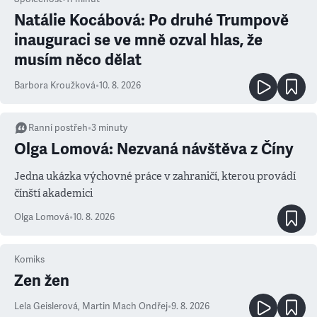
Natálie Kocábová: Po druhé Trumpově
inauguraci se ve mně ozval hlas, že
musím něco dělat
Barbora Kroužková
•
10. 8. 2026
Ranní postřeh
•
3
minuty
Olga Lomová: Nezvaná návštěva z Číny
Jedna ukázka výchovné práce v zahraničí, kterou provádí
čínští akademici
Olga Lomová
•
10. 8. 2026
Komiks
Zen žen
Lela Geislerová
,
Martin Mach Ondřej
•
9. 8. 2026