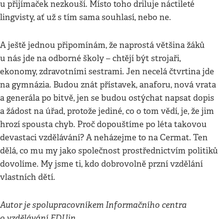
u přijímaček nezkouší. Místo toho driluje náctileté
lingvisty, ať už s tím sama souhlasí, nebo ne.
A ještě jednou připomínám, že naprostá většina žáků
u nás jde na odborné školy – chtějí být strojaři,
ekonomy, zdravotními sestrami. Jen necelá čtvrtina jde
na gymnázia. Budou znát přístavek, anaforu, nová vrata
a generála po bitvě, jen se budou ostýchat napsat dopis
a žádost na úřad, protože jediné, co o tom vědí, je, že jim
hrozí spousta chyb. Proč dopouštíme po léta takovou
devastaci vzdělávání? A neházejme to na Cermat. Ten
dělá, co mu my jako společnost prostřednictvím politiků
dovolíme. My jsme ti, kdo dobrovolně przní vzdělání
vlastních dětí.
Autor je spolupracovníkem Informačního centra
o vzdělávání EDUin