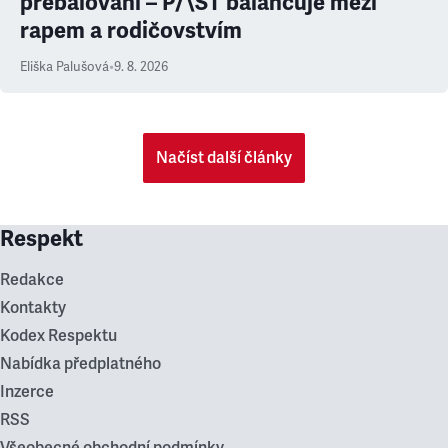
přebalování – P/\ST balancuje mezi
rapem a rodičovstvím
Eliška Palušová
•
9. 8. 2026
Načíst další články
Respekt
Redakce
Kontakty
Kodex Respektu
Nabídka předplatného
Inzerce
RSS