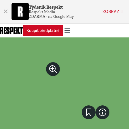
Týdeník Respekt
×
ZOBRAZIT
Respekt Media
ZDARMA - na Google Play
Koupit předplatné