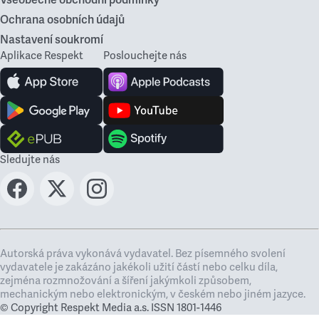
Všeobecné obchodní podmínky
Ochrana osobních údajů
Nastavení soukromí
Aplikace Respekt
Poslouchejte nás
Sledujte nás
Autorská práva vykonává vydavatel. Bez písemného svolení
vydavatele je zakázáno jakékoli užití částí nebo celku díla,
zejména rozmnožování a šíření jakýmkoli způsobem,
mechanickým nebo elektronickým, v českém nebo jiném jazyce.
© Copyright Respekt Media a.s. ISSN 1801-1446