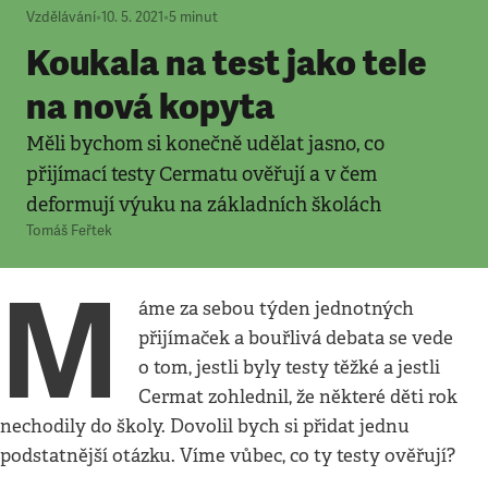
Vzdělávání
•
10. 5. 2021
•
5
minut
Koukala na test jako tele
na nová kopyta
Měli bychom si konečně udělat jasno, co
přijímací testy Cermatu ověřují a v čem
deformují výuku na základních školách
Tomáš Feřtek
M
áme za sebou týden jednotných
přijímaček a bouřlivá debata se vede
o tom, jestli byly testy těžké a jestli
Cermat zohlednil, že některé děti rok
nechodily do školy. Dovolil bych si přidat jednu
podstatnější otázku. Víme vůbec, co ty testy ověřují?