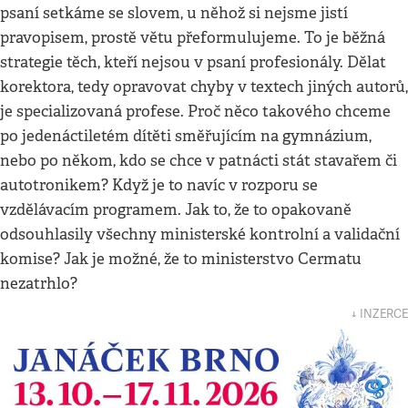
psaní setkáme se slovem, u něhož si nejsme jistí
pravopisem, prostě větu přeformulujeme. To je běžná
strategie těch, kteří nejsou v psaní profesionály. Dělat
korektora, tedy opravovat chyby v textech jiných autorů,
je specializovaná profese. Proč něco takového chceme
po jedenáctiletém dítěti směřujícím na gymnázium,
nebo po někom, kdo se chce v patnácti stát stavařem či
autotronikem? Když je to navíc v rozporu se
vzdělávacím programem. Jak to, že to opakovaně
odsouhlasily všechny ministerské kontrolní a validační
komise? Jak je možné, že to ministerstvo Cermatu
nezatrhlo?
↓ INZERCE