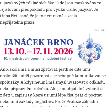
u jazykových základních škol, kde jsou maskovány za
„zjišťování předpokladů pro výuku cizího jazyka“. Je
třeba říct jasně, že je to nemravná a zcela
nepřijatelná praxe.
↓ INZERCE
Ano, škola má a musí zjišťovat, jestli se dítě umí
obsloužit, udrží pozornost a je schopné komunikovat se
spolužáky. A když neumí, má smysl uvažovat o odkladu
nebo přípravném ročníku. Ale je nepřijatelné vybírat si
z dětí u zápisu ty, které už umí lépe číst, psát či počítat
nebo umí základy angličtiny. Proč? Protože základní