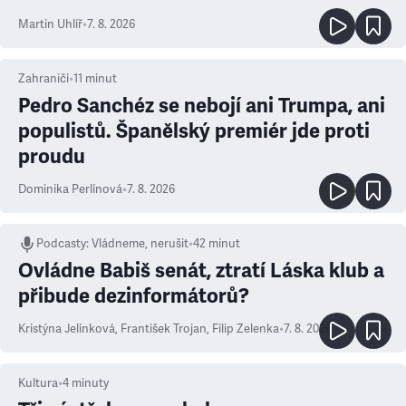
Martin Uhlíř
•
7. 8. 2026
Zahraničí
•
11
minut
Pedro Sanchéz se nebojí ani Trumpa, ani
populistů. Španělský premiér jde proti
proudu
Dominika Perlínová
•
7. 8. 2026
Podcasty
:
Vládneme, nerušit
•
42 minut
Ovládne Babiš senát, ztratí Láska klub a
přibude dezinformátorů?
Kristýna Jelínková
,
František Trojan
,
Filip Zelenka
•
7. 8. 2026
Kultura
•
4
minuty