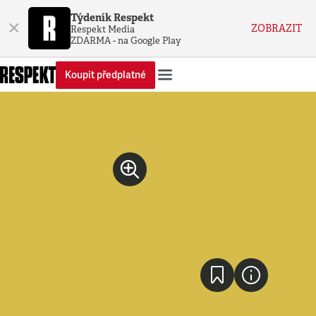
Týdeník Respekt
×
ZOBRAZIT
Respekt Media
ZDARMA - na Google Play
Koupit předplatné