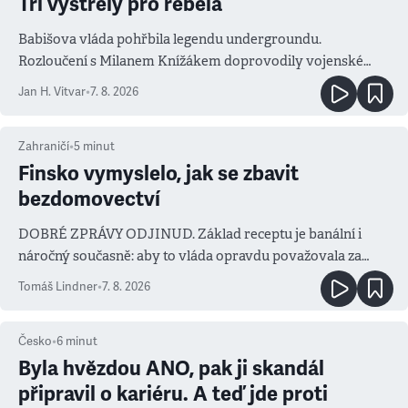
Tři výstřely pro rebela
Babišova vláda pohřbila legendu undergroundu.
Rozloučení s Milanem Knížákem doprovodily vojenské
salvy i kritika pokrokářů
Jan H. Vitvar
•
7. 8. 2026
Zahraničí
•
5
minut
Finsko vymyslelo, jak se zbavit
bezdomovectví
DOBRÉ ZPRÁVY ODJINUD. Základ receptu je banální i
náročný současně: aby to vláda opravdu považovala za
prioritu
Tomáš Lindner
•
7. 8. 2026
Česko
•
6
minut
Byla hvězdou ANO, pak ji skandál
připravil o kariéru. A teď jde proti