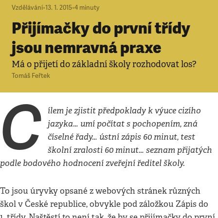
Vzdělávání
•
13. 1. 2015
•
4
minuty
Přijímačky do první třídy
jsou nemravná praxe
Má o přijetí do základní školy rozhodovat los?
Tomáš Feřtek
C
ílem je zjistit předpoklady k výuce cizího
jazyka… umí počítat s pochopením, zná
číselné řady… ústní zápis 60 minut, test
školní zralosti 60 minut… seznam přijatých
podle bodového hodnocení zveřejní ředitel školy.
To jsou úryvky opsané z webových stránek různých
škol v České republice, obvykle pod záložkou Zápis do
1. třídy. Naštěstí to není tak, že by se přijímačky do první