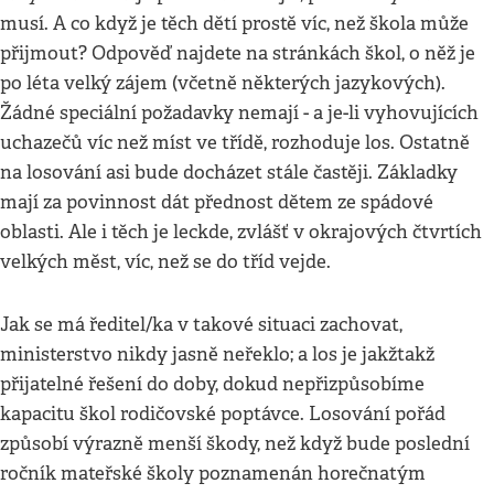
musí. A co když je těch dětí prostě víc, než škola může
přijmout? Odpověď najdete na stránkách škol, o něž je
po léta velký zájem (včetně některých jazykových).
Žádné speciální požadavky nemají - a je-li vyhovujících
uchazečů víc než míst ve třídě, rozhoduje los. Ostatně
na losování asi bude docházet stále častěji. Základky
mají za povinnost dát přednost dětem ze spádové
oblasti. Ale i těch je leckde, zvlášť v okrajových čtvrtích
velkých měst, víc, než se do tříd vejde.
Jak se má ředitel/ka v takové situaci zachovat,
ministerstvo nikdy jasně neřeklo; a los je jakžtakž
přijatelné řešení do doby, dokud nepřizpůsobíme
kapacitu škol rodičovské poptávce. Losování pořád
způsobí výrazně menší škody, než když bude poslední
ročník mateřské školy poznamenán horečnatým