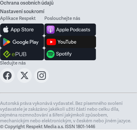
Ochrana osobních údajů
Nastavení soukromí
Aplikace Respekt
Poslouchejte nás
Sledujte nás
Autorská práva vykonává vydavatel. Bez písemného svolení
vydavatele je zakázáno jakékoli užití částí nebo celku díla,
zejména rozmnožování a šíření jakýmkoli způsobem,
mechanickým nebo elektronickým, v českém nebo jiném jazyce.
© Copyright Respekt Media a.s. ISSN 1801-1446