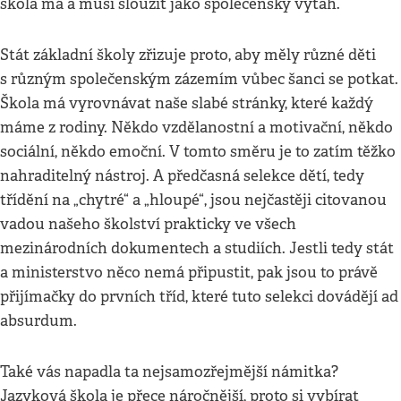
škola má a musí sloužit jako společenský výtah.
Stát základní školy zřizuje proto, aby měly různé děti
s různým společenským zázemím vůbec šanci se potkat.
Škola má vyrovnávat naše slabé stránky, které každý
máme z rodiny. Někdo vzdělanostní a motivační, někdo
sociální, někdo emoční. V tomto směru je to zatím těžko
nahraditelný nástroj. A předčasná selekce dětí, tedy
třídění na „chytré“ a „hloupé“, jsou nejčastěji citovanou
vadou našeho školství prakticky ve všech
mezinárodních dokumentech a studiích. Jestli tedy stát
a ministerstvo něco nemá připustit, pak jsou to právě
přijímačky do prvních tříd, které tuto selekci dovádějí ad
absurdum.
Také vás napadla ta nejsamozřejmější námitka?
Jazyková škola je přece náročnější, proto si vybírat