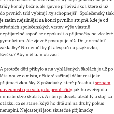
třídy konaly běžně, ale zjevně přibývá škol, které si už
do prvních tříd vybírají „ty schopnější“. Společenský tlak
je zatím nejsilnější na konci prvního stupně, kde je od
středních společenských vrstev výše vlastně
nepřijatelné aspoň se nepokusit o přijímačky na víceleté
gymnázium. Ale zjevně postupuje níž. Do „normální“
základky? No neměl by jít alespoň na jazykovku,
Evičko? Aby měl tu motivaci!
A protože dětí přibylo a na vyhlášených školách je už po
léta nouze o místa, některé začínají dělat cosi jako
přijímací zkoušky. S požadavky, které přesahují
seznam
dovedností pro vstup do první třídy
, jak ho zveřejnilo
ministerstvo školství. A i ten je docela obsáhlý a stojí za
otázku, co se stane, když ho dítě ani na druhý pokus
nenaplní. Nejčastější jsou skutečné přijímačky