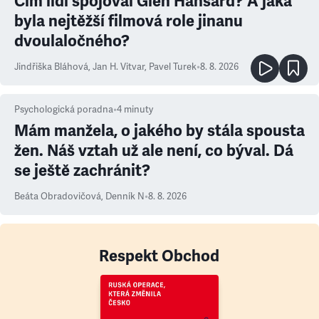
Čím lidi spojoval Glen Hansard? A jaká
byla nejtěžší filmová role jinanu
dvoulaločného?
Jindřiška Bláhová
,
Jan H. Vitvar
,
Pavel Turek
•
8. 8. 2026
Psychologická poradna
•
4
minuty
Mám manžela, o jakého by stála spousta
žen. Náš vztah už ale není, co býval. Dá
se ještě zachránit?
Beáta Obradovičová
,
Denník N
•
8. 8. 2026
Respekt Obchod