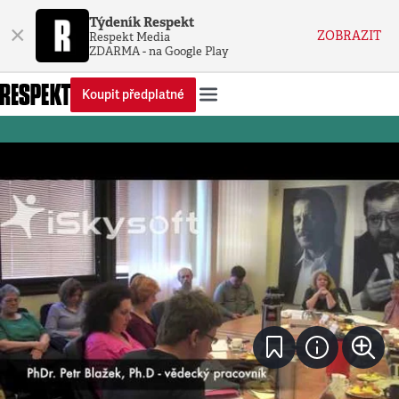
Týdeník Respekt
×
ZOBRAZIT
Respekt Media
ZDARMA - na Google Play
Koupit předplatné