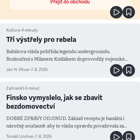
Přejít do obchodu
Kultura
•
4
minuty
Tři výstřely pro rebela
Babišova vláda pohřbila legendu undergroundu.
Rozloučení s Milanem Knížákem doprovodily vojenské
salvy i kritika pokrokářů
Jan H. Vitvar
•
7. 8. 2026
Zahraničí
•
5
minut
Finsko vymyslelo, jak se zbavit
bezdomovectví
DOBRÉ ZPRÁVY ODJINUD. Základ receptu je banální i
náročný současně: aby to vláda opravdu považovala za
prioritu
Tomáš Lindner
•
7. 8. 2026