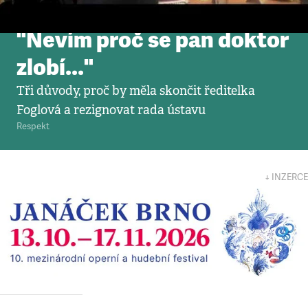
Video
•
1. 5. 2013
"Nevím proč se pan doktor
zlobí..."
Tři důvody, proč by měla skončit ředitelka
Foglová a rezignovat rada ústavu
Respekt
↓ INZERCE