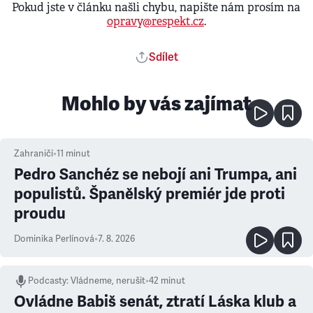
Pokud jste v článku našli chybu, napište nám prosím na
opravy@respekt.cz
.
Sdílet
Mohlo by vás zajímat
Zahraničí
•
11
minut
Pedro Sanchéz se nebojí ani Trumpa, ani
populistů. Španělský premiér jde proti
proudu
Dominika Perlínová
•
7. 8. 2026
Podcasty
:
Vládneme, nerušit
•
42 minut
Ovládne Babiš senát, ztratí Láska klub a