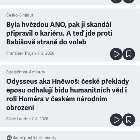
Česko
•
6
minut
Byla hvězdou ANO, pak ji skandál
připravil o kariéru. A teď jde proti
Babišově straně do voleb
František Trojan
•
7. 8. 2026
Společnost
•
4
minuty
Odysseus aka Hněwoš: české překlady
eposu odhalují bídu humanitních věd i
roli Homéra v českém národním
obrození
Silvie Lauder
•
7. 8. 2026
Ranní postřeh
•
3
minuty