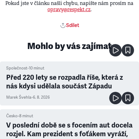
Pokud jste v článku našli chybu, napište nám prosím na
opravy@respekt.cz
.
Sdílet
Mohlo by vás zajímat
Společnost
•
10
minut
Před 220 lety se rozpadla říše, která z
nás kdysi udělala součást Západu
Marek Švehla
•
6. 8. 2026
Česko
•
8
minut
V poslední době se s focením aut docela
rozjel. Kam prezident s foťákem vyráží,