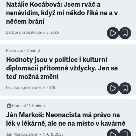
Natálie Kocábová: Jsem rváč a
nenávidím, když mi někdo říká ne a v
něčem brání
Barbora Kroužková
•
6. 8. 2026
Rozhovor
•
12
minut
Hodnoty jsou v politice i kulturní
diplomacii přítomné vždycky. Jen se
teď možná změní
Eva Soukeníková
•
6. 8. 2026
Komentář
•
8
minut
Ján Markoš: Neonacista má právo na
lék v lékárně, ale ne na místo v kavárně
Ján Markoš
,
Denník N
•
6. 8. 2026