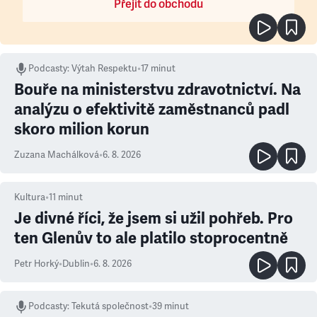
Přejít do obchodu
Podcasty
:
Výtah Respektu
•
17 minut
Bouře na ministerstvu zdravotnictví. Na
analýzu o efektivitě zaměstnanců padl
skoro milion korun
Zuzana Machálková
•
6. 8. 2026
Kultura
•
11
minut
Je divné říci, že jsem si užil pohřeb. Pro
ten Glenův to ale platilo stoprocentně
Petr Horký
•
Dublin
•
6. 8. 2026
Podcasty
:
Tekutá společnost
•
39 minut