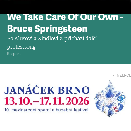
Video
•
6. 6. 2012
We Take Care Of Our Own -
Bruce Springsteen
Po Klusovi a Xindlovi X přichází další
protestsong
Respekt
↓ INZERCE