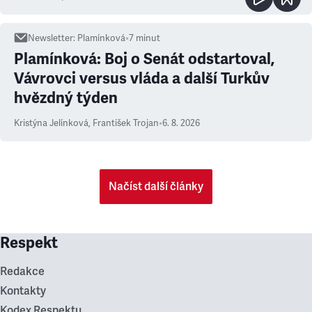
Newsletter
:
Plamínková
•
7
minut
Plamínková: Boj o Senát odstartoval,
Vávrovci versus vláda a další Turkův
hvězdný týden
Kristýna Jelínková
,
František Trojan
•
6. 8. 2026
Načíst další články
Respekt
Redakce
Kontakty
Kodex Respektu