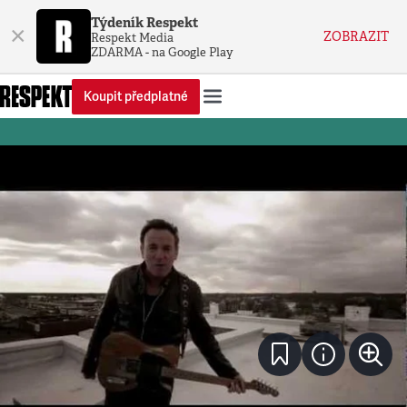
Týdeník Respekt
×
ZOBRAZIT
Respekt Media
ZDARMA - na Google Play
Koupit předplatné