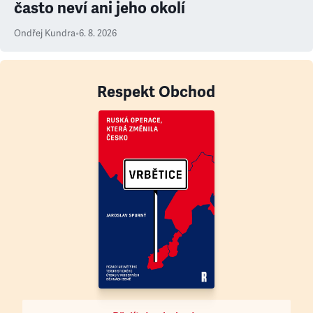
často neví ani jeho okolí
Ondřej Kundra
•
6. 8. 2026
Respekt Obchod