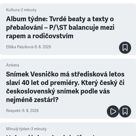
Kultura
•
2
minuty
Album týdne: Tvrdé beaty a texty o
přebalování – P/\ST balancuje mezi
rapem a rodičovstvím
Eliška Palušová
•
9. 8. 2026
Anketa
Snímek Vesničko má středisková letos
slaví 40 let od premiéry. Který český či
československý snímek podle vás
nejméně zestárl?
Respekt
•
9. 8. 2026
Minulý týden
•
3
minuty