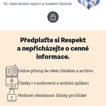
Předplaťte si Respekt
a nepřicházejte o cenné
informace.
Online přístup ke všem článkům a archivu
Články i v audioverzi a mobilní aplikaci
Možnost odemknout články pro blízké