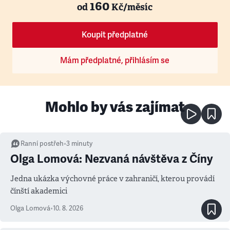
160
od
Kč/měsíc
Koupit předplatné
Mám předplatné, přihlásím se
Mohlo by vás zajímat
Ranní postřeh
•
3
minuty
Olga Lomová: Nezvaná návštěva z Číny
Jedna ukázka výchovné práce v zahraničí, kterou provádí
čínští akademici
Olga Lomová
•
10. 8. 2026