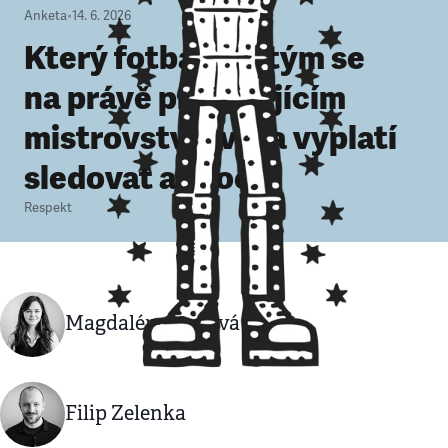
Anketa
•
14. 6. 2026
Který fotbalový tým se
na právě probíhajícím
mistrovství světa vyplatí
sledovat a proč?
Respekt
Magdaléna Fajtová
Filip Zelenka