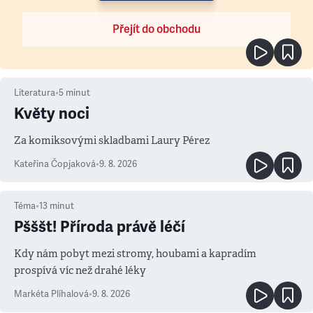
Přejít do obchodu
Literatura
•
5
minut
Květy noci
Za komiksovými skladbami Laury Pérez
Kateřina Čopjaková
•
9. 8. 2026
Téma
•
13
minut
Pšššt! Příroda právě léčí
Kdy nám pobyt mezi stromy, houbami a kapradím
prospívá víc než drahé léky
Markéta Plíhalová
•
9. 8. 2026