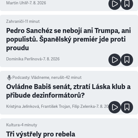
Martin Uhlíř
•
7. 8. 2026
Zahraničí
•
11
minut
Pedro Sanchéz se nebojí ani Trumpa, ani
populistů. Španělský premiér jde proti
proudu
Dominika Perlínová
•
7. 8. 2026
Podcasty
:
Vládneme, nerušit
•
42 minut
Ovládne Babiš senát, ztratí Láska klub a
přibude dezinformátorů?
Kristýna Jelínková
,
František Trojan
,
Filip Zelenka
•
7. 8. 2026
Kultura
•
4
minuty
Tři výstřely pro rebela