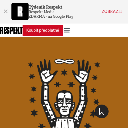
Týdeník Respekt
×
ZOBRAZIT
Respekt Media
ZDARMA - na Google Play
Koupit předplatné