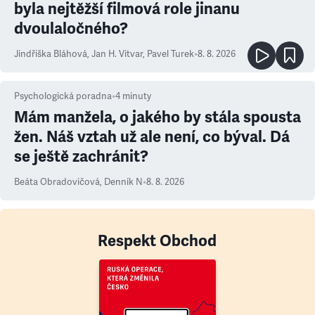
byla nejtěžší filmová role jinanu
dvoulaločného?
Jindřiška Bláhová
,
Jan H. Vitvar
,
Pavel Turek
•
8. 8. 2026
Psychologická poradna
•
4
minuty
Mám manžela, o jakého by stála spousta
žen. Náš vztah už ale není, co býval. Dá
se ještě zachránit?
Beáta Obradovičová
,
Denník N
•
8. 8. 2026
Respekt Obchod