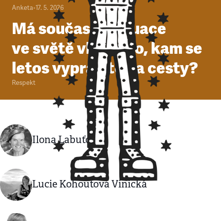
Anketa
•
17. 5. 2026
Má současná situace
ve světě vliv na to, kam se
letos vypravíte na cesty?
Respekt
Ilona Labuťová
Lucie Kohoutová Vinická