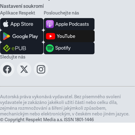
Nastavení soukromí
Aplikace Respekt
Poslouchejte nás
Sledujte nás
Autorská práva vykonává vydavatel. Bez písemného svolení
vydavatele je zakázáno jakékoli užití částí nebo celku díla,
zejména rozmnožování a šíření jakýmkoli způsobem,
mechanickým nebo elektronickým, v českém nebo jiném jazyce.
© Copyright Respekt Media a.s. ISSN 1801-1446