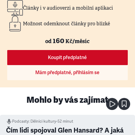
Články i v audioverzi a mobilní aplikaci
Možnost odemknout články pro blízké
160
od
Kč/měsíc
Koupit předplatné
Mám předplatné, přihlásím se
Mohlo by vás zajímat
Podcasty
:
Dělníci kultury
•
52 minut
Čím lidi spojoval Glen Hansard? A jaká