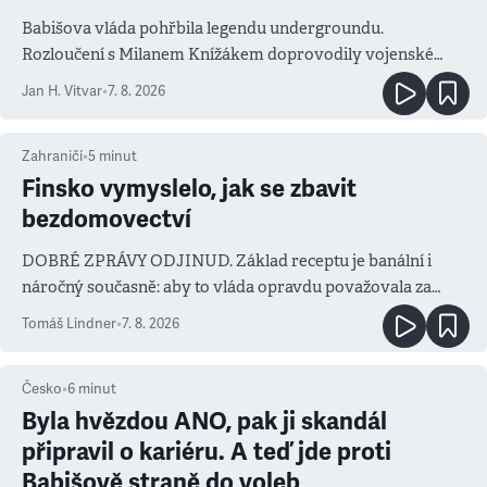
Babišova vláda pohřbila legendu undergroundu.
Rozloučení s Milanem Knížákem doprovodily vojenské
salvy i kritika pokrokářů
Jan H. Vitvar
•
7. 8. 2026
Zahraničí
•
5
minut
Finsko vymyslelo, jak se zbavit
bezdomovectví
DOBRÉ ZPRÁVY ODJINUD. Základ receptu je banální i
náročný současně: aby to vláda opravdu považovala za
prioritu
Tomáš Lindner
•
7. 8. 2026
Česko
•
6
minut
Byla hvězdou ANO, pak ji skandál
připravil o kariéru. A teď jde proti
Babišově straně do voleb