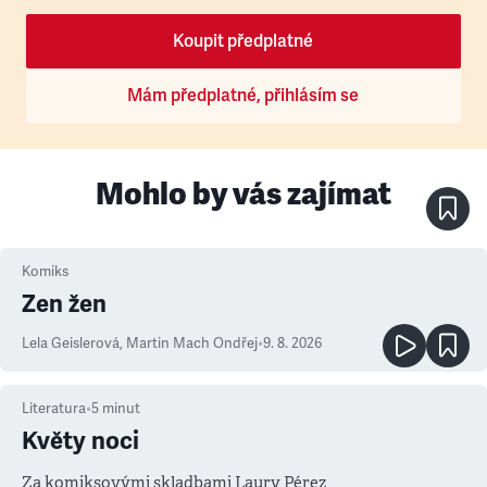
Koupit předplatné
Mám předplatné, přihlásím se
Mohlo by vás zajímat
Komiks
Zen žen
Lela Geislerová
,
Martin Mach Ondřej
•
9. 8. 2026
Literatura
•
5
minut
Květy noci
Za komiksovými skladbami Laury Pérez