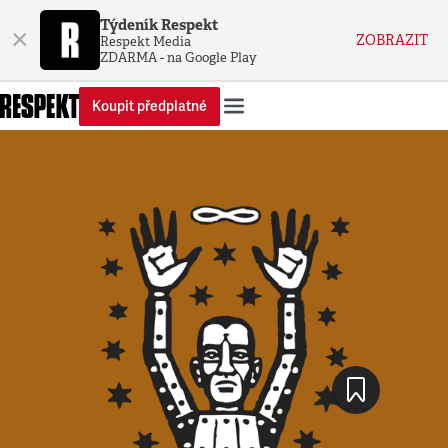
Týdeník Respekt
×
ZOBRAZIT
Respekt Media
ZDARMA - na Google Play
Koupit předplatné