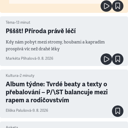
Téma
•
13
minut
Pšššt! Příroda právě léčí
Kdy nám pobyt mezi stromy, houbami a kapradím
prospívá víc než drahé léky
Markéta Plíhalová
•
9. 8. 2026
Kultura
•
2
minuty
Album týdne: Tvrdé beaty a texty o
přebalování – P/\ST balancuje mezi
rapem a rodičovstvím
Eliška Palušová
•
9. 8. 2026
Anketa