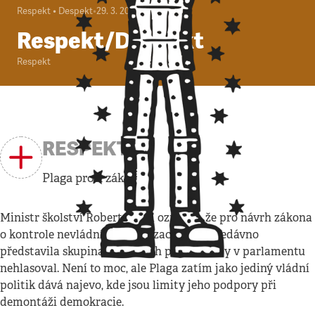
Respekt • Despekt
•
29. 3. 2026
Respekt/Despekt
Respekt
RESPEKT
Plaga proti zákonu
Ministr školství Robert Plaga oznámil, že pro návrh zákona
o kontrole nevládních organizací, jak jej nedávno
představila skupina koaličních poslanců, by v parlamentu
nehlasoval. Není to moc, ale Plaga zatím jako jediný vládní
politik dává najevo, kde jsou limity jeho podpory při
demontáži demokracie.