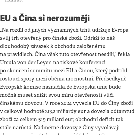
EU a Čína si nerozumějí
„Na rozdíl od jiných významných trhů udržuje Evropa
svůj trh otevřený pro čínské zboží. Odráží to náš
dlouhodobý závazek k obchodu založenému
na pravidlech. Čína však tuto otevřenost nesdílí,“ řekla
Ursula von der Leyen na tiskové konferenci
po skončení summitu mezi EU a Čínou, který podtrhl
rostoucí spory mezi oběma mocnostmi. Předsedkyně
Evropské komise naznačila, že Evropská unie bude
možná muset snížit svou míru otevřenosti vůči
čínskému dovozu. V roce 2024 vyvezla EU do Číny zboží
v celkové hodnotě 213,2 miliardy eur a dovezla odtamtud
zboží za celkem 519 miliard eur; obchodní deficit tak
stále narůstá. Nadměrné dovozy z Číny vyvolávají