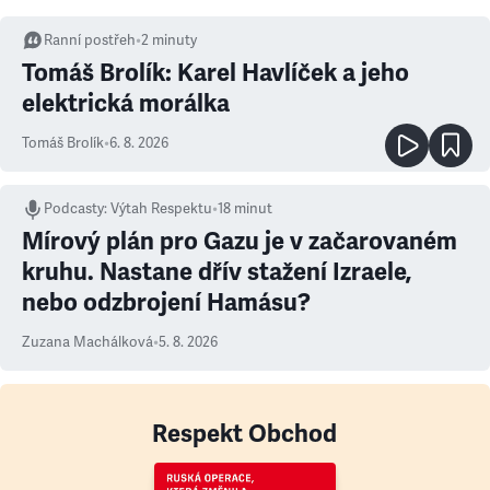
Ranní postřeh
•
2
minuty
Tomáš Brolík: Karel Havlíček a jeho
elektrická morálka
Tomáš Brolík
•
6. 8. 2026
Podcasty
:
Výtah Respektu
•
18 minut
Mírový plán pro Gazu je v začarovaném
kruhu. Nastane dřív stažení Izraele,
nebo odzbrojení Hamásu?
Zuzana Machálková
•
5. 8. 2026
Respekt Obchod