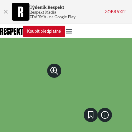
Týdeník Respekt
×
ZOBRAZIT
Respekt Media
ZDARMA - na Google Play
Koupit předplatné