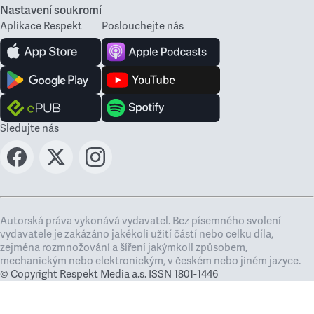
Nastavení soukromí
Aplikace Respekt
Poslouchejte nás
Sledujte nás
Autorská práva vykonává vydavatel. Bez písemného svolení
vydavatele je zakázáno jakékoli užití částí nebo celku díla,
zejména rozmnožování a šíření jakýmkoli způsobem,
mechanickým nebo elektronickým, v českém nebo jiném jazyce.
© Copyright Respekt Media a.s. ISSN 1801-1446