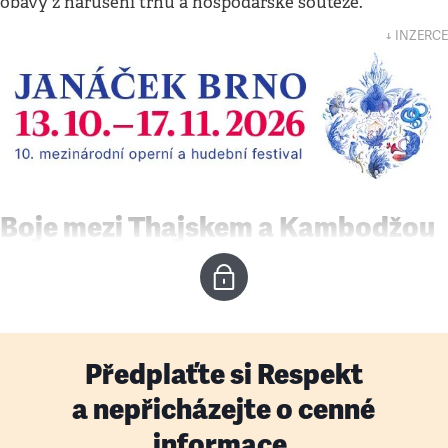
obavy z narušení trhu a hospodářské soutěže.
↓ INZERCE
Boje mezi Thajskem a Kambodžou
Předplaťte si Respekt
a nepřicházejte o cenné
informace.