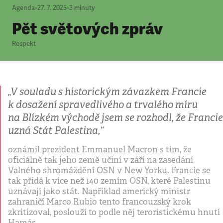
Agenda
•
27. 7. 2025
•
3
minuty
Pět světových zpráv
Respekt
„V souladu s historickým závazkem Francie
k dosažení spravedlivého a trvalého míru
na Blízkém východě jsem se rozhodl, že Francie
uzná Stát Palestina,“
oznámil prezident Emmanuel Macron s tím, že
oficiálně tak jeho země učiní v září na zasedání
Valného shromáždění OSN v New Yorku. Francie se
tak přidá k více než 140 zemím OSN, které Palestinu
uznávají jako stát. Například americký ministr
zahraničí Marco Rubio tento francouzský krok
zkritizoval, poslouží to podle něj teroristickému hnutí
Hamás.