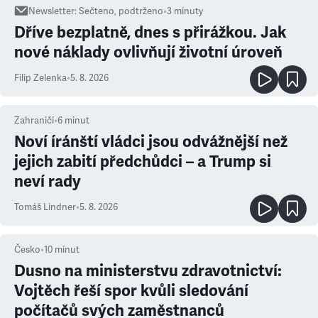
Newsletter
:
Sečteno, podtrženo
•
3
minuty
Dříve bezplatně, dnes s přirážkou. Jak
nové náklady ovlivňují životní úroveň
Filip Zelenka
•
5. 8. 2026
Zahraničí
•
6
minut
Noví íránští vládci jsou odvážnější než
jejich zabití předchůdci – a Trump si
neví rady
Tomáš Lindner
•
5. 8. 2026
Česko
•
10
minut
Dusno na ministerstvu zdravotnictví:
Vojtěch řeší spor kvůli sledování
počítačů svých zaměstnanců