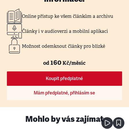
Online přístup ke všem článkům a archivu
Články i v audioverzi a mobilní aplikaci
Možnost odemknout články pro blízké
160
od
Kč/měsíc
Koupit předplatné
Mám předplatné, přihlásím se
Mohlo by vás zajímat