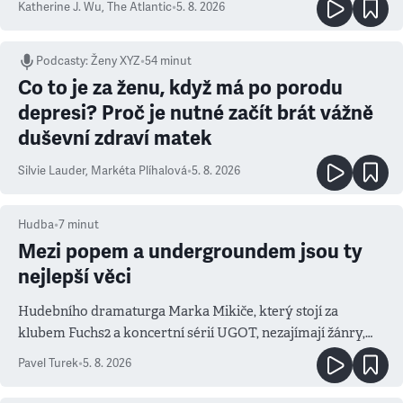
Katherine J. Wu
,
The Atlantic
•
5. 8. 2026
Podcasty
:
Ženy XYZ
•
54 minut
Co to je za ženu, když má po porodu
depresi? Proč je nutné začít brát vážně
duševní zdraví matek
Silvie Lauder
,
Markéta Plíhalová
•
5. 8. 2026
Hudba
•
7
minut
Mezi popem a undergroundem jsou ty
nejlepší věci
Hudebního dramaturga Marka Mikiče, který stojí za
klubem Fuchs2 a koncertní sérií UGOT, nezajímají žánry,
ale atmosféra
Pavel Turek
•
5. 8. 2026