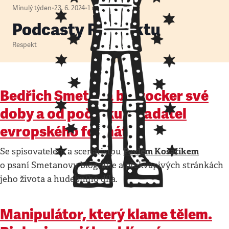
Minulý týden
•
23. 6. 2024
•
1
minuta
Podcasty Respektu
Respekt
Bedřich Smetana byl rocker své
doby a od počátku skladatel
evropského formátu
Pavlem Kosatíkem
Se spisovatelem a scenáristou
o psaní Smetanovy biografie a překvapivých stránkách
jeho života a hudebního díla.
Manipulátor, který klame tělem.