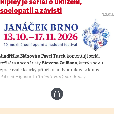
Ripley je seriál o uklízení,
sociopatii a závisti
↓ INZERCE
Jindřiška Bláhová
Pavel Turek
a
komentují seriál
Stevena Zailliana
režiséra a scenáristy
, který znovu
zpracoval klasický příběh o podvodníkovi z knihy
Talentovaný pan Ripley
Patricii Highsmith
.