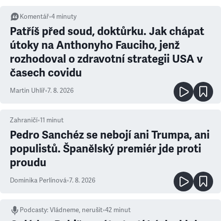
Komentář
•
4
minuty
Patříš před soud, doktůrku. Jak chápat
útoky na Anthonyho Fauciho, jenž
rozhodoval o zdravotní strategii USA v
časech covidu
Martin Uhlíř
•
7. 8. 2026
Zahraničí
•
11
minut
Pedro Sanchéz se nebojí ani Trumpa, ani
populistů. Španělský premiér jde proti
proudu
Dominika Perlínová
•
7. 8. 2026
Podcasty
:
Vládneme, nerušit
•
42 minut