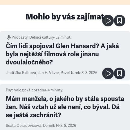
Mohlo by vás zajímat
Podcasty
:
Dělníci kultury
•
52 minut
Čím lidi spojoval Glen Hansard? A jaká
byla nejtěžší filmová role jinanu
dvoulaločného?
Jindřiška Bláhová
,
Jan H. Vitvar
,
Pavel Turek
•
8. 8. 2026
Psychologická poradna
•
4
minuty
Mám manžela, o jakého by stála spousta
žen. Náš vztah už ale není, co býval. Dá
se ještě zachránit?
Beáta Obradovičová
,
Denník N
•
8. 8. 2026