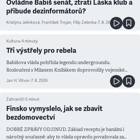
Ovládne Babiš senát, ztratí Láska klub a
přibude dezinformátorů?
Kristýna Jelínková
,
František Trojan
,
Filip Zelenka
•
7. 8. 2026
Kultura
•
4
minuty
Tři výstřely pro rebela
Babišova vláda pohřbila legendu undergroundu.
Rozloučení s Milanem Knížákem doprovodily vojenské
salvy i kritika pokrokářů
Jan H. Vitvar
•
7. 8. 2026
Zahraničí
•
5
minut
Finsko vymyslelo, jak se zbavit
bezdomovectví
DOBRÉ ZPRÁVY ODJINUD. Základ receptu je banální i
náročný současně: aby to vláda opravdu považovala za