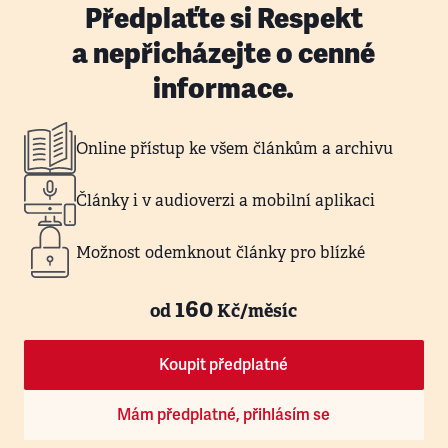
Předplaťte si Respekt
a nepřicházejte o cenné
informace.
Online přístup ke všem článkům a archivu
Články i v audioverzi a mobilní aplikaci
Možnost odemknout články pro blízké
160
od
Kč/měsíc
Koupit předplatné
Mám předplatné, přihlásím se