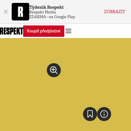
Týdeník Respekt
×
ZOBRAZIT
Respekt Media
ZDARMA - na Google Play
Koupit předplatné