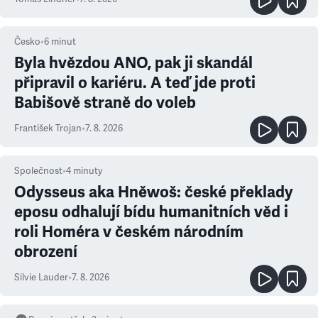
Česko
•
6
minut
Byla hvězdou ANO, pak ji skandál
připravil o kariéru. A teď jde proti
Babišově straně do voleb
František Trojan
•
7. 8. 2026
Společnost
•
4
minuty
Odysseus aka Hněwoš: české překlady
eposu odhalují bídu humanitních věd i
roli Homéra v českém národním
obrození
Silvie Lauder
•
7. 8. 2026