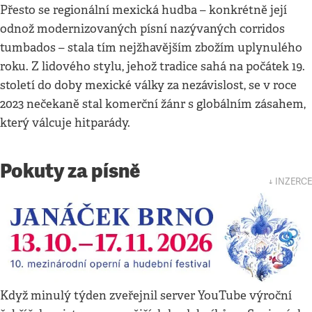
Přesto se regionální mexická hudba – konkrétně její
odnož modernizovaných písní nazývaných corridos
tumbados – stala tím nejžhavějším zbožím uplynulého
roku. Z lidového stylu, jehož tradice sahá na počátek 19.
století do doby mexické války za nezávislost, se v roce
2023 nečekaně stal komerční žánr s globálním zásahem,
který válcuje hitparády.
Pokuty za písně
↓ INZERCE
Když minulý týden zveřejnil server YouTube výroční