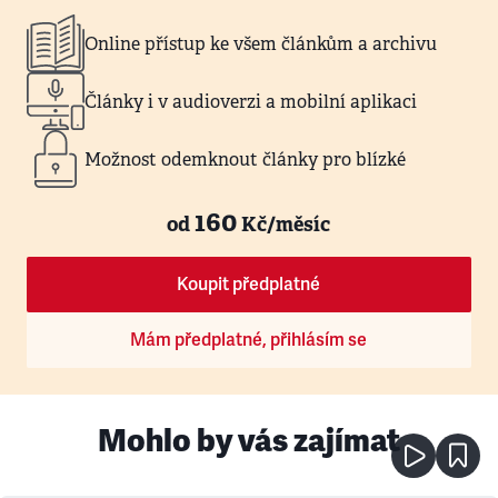
Online přístup ke všem článkům a archivu
Články i v audioverzi a mobilní aplikaci
Možnost odemknout články pro blízké
160
od
Kč/měsíc
Koupit předplatné
Mám předplatné, přihlásím se
Mohlo by vás zajímat