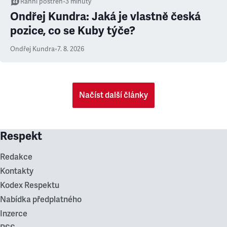
Ranní postřeh
•
3
minuty
Ondřej Kundra: Jaká je vlastně česká
pozice, co se Kuby týče?
Ondřej Kundra
•
7. 8. 2026
Načíst další články
Respekt
Redakce
Kontakty
Kodex Respektu
Nabídka předplatného
Inzerce