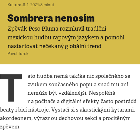
Kultura
•
6. 1. 2024
•
8
minut
Sombrera nenosím
Zpěvák Peso Pluma rozmluvil tradiční
mexickou hudbu rapovým jazykem a pomohl
nastartovat nečekaný globální trend
Pavel Turek
T
ato hudba nemá takřka nic společného se
zvukem současného popu a snad mu ani
nemůže být vzdálenější. Nespoléhá
na počítače a digitální efekty, často postrádá
beaty i bicí nástroje. Vystačí si s akustickými kytarami,
akordeonem, výraznou dechovou sekcí a procítěným
zpěvem.