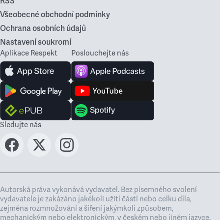
RSS
Všeobecné obchodní podmínky
Ochrana osobních údajů
Nastavení soukromí
Aplikace Respekt
Poslouchejte nás
Sledujte nás
Autorská práva vykonává vydavatel. Bez písemného svolení
vydavatele je zakázáno jakékoli užití částí nebo celku díla,
zejména rozmnožování a šíření jakýmkoli způsobem,
mechanickým nebo elektronickým, v českém nebo jiném jazyce.