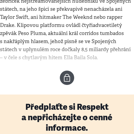
žebříček nejstreamovanějších hudebníků ve Spojených
státech, na jeho špici se překvapivě nenacházela ani
Taylor Swift, ani hitmaker The Weeknd nebo rapper
Drake. Klipovou platformu ovládl čtyřiadvacetiletý
zpěvák Peso Pluma, aktuální král corridos tumbados
s nakřáplým hlasem, jehož písně se ve Spojených
státech v uplynulém roce dočkaly 8,5 miliardy přehrání
– v čele s chytlavým hitem Ella Baila Sola.
Předplaťte si Respekt
a nepřicházejte o cenné
informace.