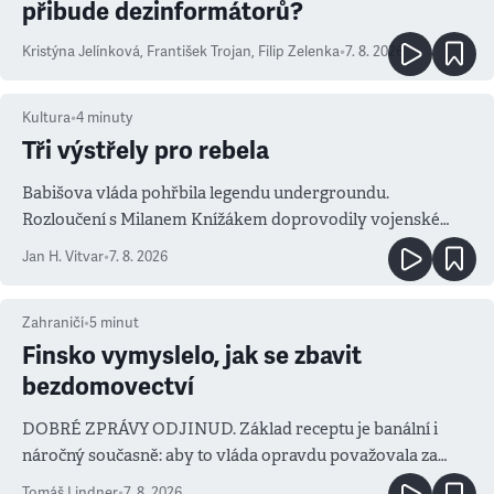
přibude dezinformátorů?
Kristýna Jelínková
,
František Trojan
,
Filip Zelenka
•
7. 8. 2026
Kultura
•
4
minuty
Tři výstřely pro rebela
Babišova vláda pohřbila legendu undergroundu.
Rozloučení s Milanem Knížákem doprovodily vojenské
salvy i kritika pokrokářů
Jan H. Vitvar
•
7. 8. 2026
Zahraničí
•
5
minut
Finsko vymyslelo, jak se zbavit
bezdomovectví
DOBRÉ ZPRÁVY ODJINUD. Základ receptu je banální i
náročný současně: aby to vláda opravdu považovala za
prioritu
Tomáš Lindner
•
7. 8. 2026