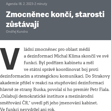
Agenda
•
18. 2. 2023
•
2
minuty
Zmocněnec končí, starosti
zůstávají
Ondřej Kundra
V
ládní zmocněnec pro oblast médií
a dezinformací Michal Klíma skončil ve své
funkci. Byl podřízen kabinetu a měl
ve státní správě koordinovat boj proti
dezinformacím a strategickou komunikaci. Do Strakovy
akademie přišel v reakci na stupňování dezinformací
hlavně ze strany Ruska, povolal si ho premiér Petr Fiala.
„Oslabují demokratické instituce a mezinárodní
směřování ČR,“ uvedl při jeho jmenování kabinet.
Ve funkci nevydržel ani rok.