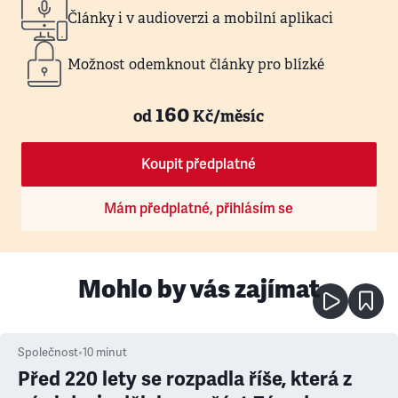
Články i v audioverzi a mobilní aplikaci
Možnost odemknout články pro blízké
160
od
Kč/měsíc
Koupit předplatné
Mám předplatné, přihlásím se
Mohlo by vás zajímat
Společnost
•
10
minut
Před 220 lety se rozpadla říše, která z