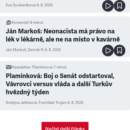
Eva Soukeníková
•
6. 8. 2026
Komentář
•
8
minut
Ján Markoš: Neonacista má právo na
lék v lékárně, ale ne na místo v kavárně
Ján Markoš
,
Denník N
•
6. 8. 2026
Newsletter
:
Plamínková
•
7
minut
Plamínková: Boj o Senát odstartoval,
Vávrovci versus vláda a další Turkův
hvězdný týden
Kristýna Jelínková
,
František Trojan
•
6. 8. 2026
Načíst další články