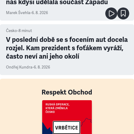
nás kdysi udělala součást Západu
Marek Švehla
•
6. 8. 2026
Česko
•
8
minut
V poslední době se s focením aut docela
rozjel. Kam prezident s foťákem vyráží,
často neví ani jeho okolí
Ondřej Kundra
•
6. 8. 2026
Respekt Obchod