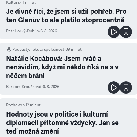
Kultura
•
11
minut
Je divné říci, že jsem si užil pohřeb. Pro
ten Glenův to ale platilo stoprocentně
Petr Horký
•
Dublin
•
6. 8. 2026
Podcasty
:
Tekutá společnost
•
39 minut
Natálie Kocábová: Jsem rváč a
nenávidím, když mi někdo říká ne a v
něčem brání
Barbora Kroužková
•
6. 8. 2026
Rozhovor
•
12
minut
Hodnoty jsou v politice i kulturní
diplomacii přítomné vždycky. Jen se
teď možná změní