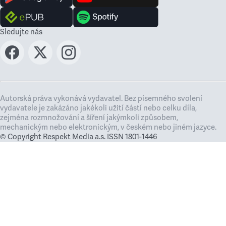
Sledujte nás
Autorská práva vykonává vydavatel. Bez písemného svolení
vydavatele je zakázáno jakékoli užití částí nebo celku díla,
zejména rozmnožování a šíření jakýmkoli způsobem,
mechanickým nebo elektronickým, v českém nebo jiném jazyce.
© Copyright Respekt Media a.s. ISSN 1801-1446