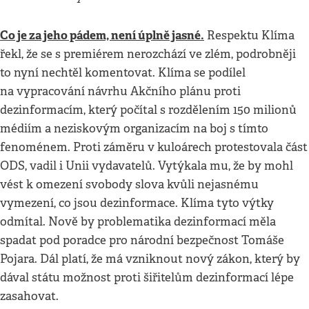
Co je za jeho pádem, není úplně jasné.
Respektu Klíma
řekl, že se s premiérem nerozchází ve zlém, podrobněji
to nyní nechtěl komentovat. Klíma se podílel
na vypracování návrhu Akčního plánu proti
dezinformacím, který počítal s rozdělením 150 milionů
médiím a neziskovým organizacím na boj s tímto
fenoménem. Proti záměru v kuloárech protestovala část
ODS, vadil i Unii vydavatelů. Vytýkala mu, že by mohl
vést k omezení svobody slova kvůli nejasnému
vymezení, co jsou dezinformace. Klíma tyto výtky
odmítal. Nově by problematika dezinformací měla
spadat pod poradce pro národní bezpečnost Tomáše
Pojara. Dál platí, že má vzniknout nový zákon, který by
dával státu možnost proti šiřitelům dezinformací lépe
zasahovat.