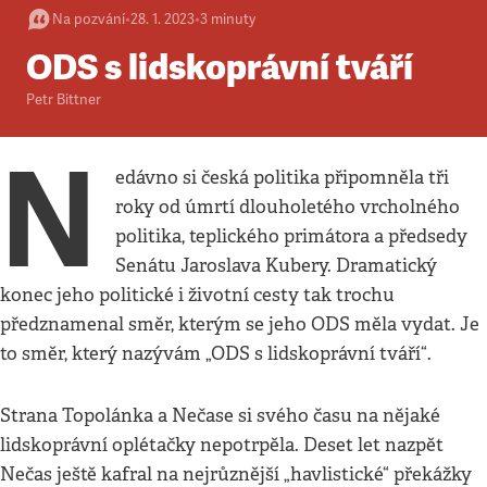
Na pozvání
•
28. 1. 2023
•
3
minuty
ODS s lidskoprávní tváří
Petr Bittner
N
edávno si česká politika připomněla tři
roky od úmrtí dlouholetého vrcholného
politika, teplického primátora a předsedy
Senátu Jaroslava Kubery. Dramatický
konec jeho politické i životní cesty tak trochu
předznamenal směr, kterým se jeho ODS měla vydat. Je
to směr, který nazývám „ODS s lidskoprávní tváří“.
Strana Topolánka a Nečase si svého času na nějaké
lidskoprávní oplétačky nepotrpěla. Deset let nazpět
Nečas ještě kafral na nejrůznější „havlistické“ překážky