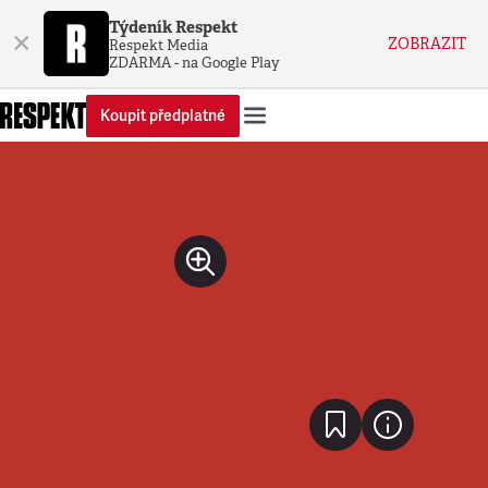
Týdeník Respekt
×
ZOBRAZIT
Respekt Media
ZDARMA - na Google Play
Koupit předplatné