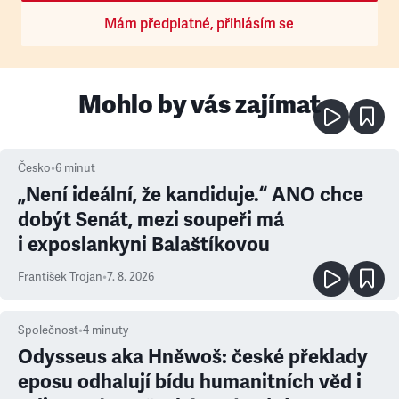
Mám předplatné, přihlásím se
Mohlo by vás zajímat
Česko
•
6
minut
„Není ideální, že kandiduje.“ ANO chce
dobýt Senát, mezi soupeři má
i exposlankyni Balaštíkovou
František Trojan
•
7. 8. 2026
Společnost
•
4
minuty
Odysseus aka Hněwoš: české překlady
eposu odhalují bídu humanitních věd i