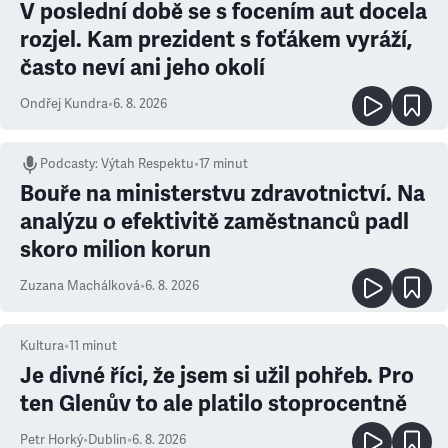
V poslední době se s focením aut docela
rozjel. Kam prezident s foťákem vyráží,
často neví ani jeho okolí
Ondřej Kundra
•
6. 8. 2026
Podcasty
:
Výtah Respektu
•
17 minut
Bouře na ministerstvu zdravotnictví. Na
analýzu o efektivitě zaměstnanců padl
skoro milion korun
Zuzana Machálková
•
6. 8. 2026
Kultura
•
11
minut
Je divné říci, že jsem si užil pohřeb. Pro
ten Glenův to ale platilo stoprocentně
Petr Horký
•
Dublin
•
6. 8. 2026