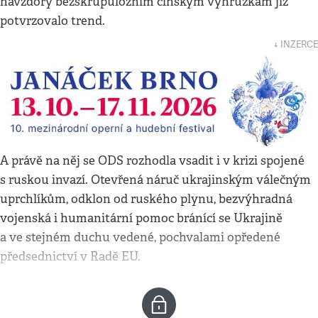
navzdory bezskrupulózním čínským výhrůžkám již
potvrzovalo trend.
↓ INZERCE
A právě na něj se ODS rozhodla vsadit i v krizi spojené
s ruskou invazí. Otevřená náruč ukrajinským válečným
uprchlíkům, odklon od ruského plynu, bezvýhradná
vojenská i humanitární pomoc bránící se Ukrajině
a ve stejném duchu vedené, pochvalami opředené
předsednictví v Radě EU.