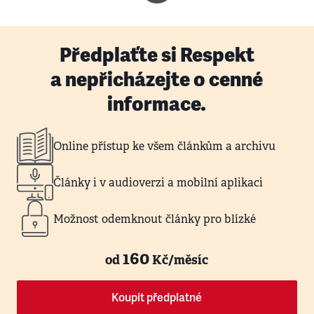
Předplaťte si Respekt
a nepřicházejte o cenné
informace.
Online přístup ke všem článkům a archivu
Články i v audioverzi a mobilní aplikaci
Možnost odemknout články pro blízké
160
od
Kč/měsíc
Koupit předplatné