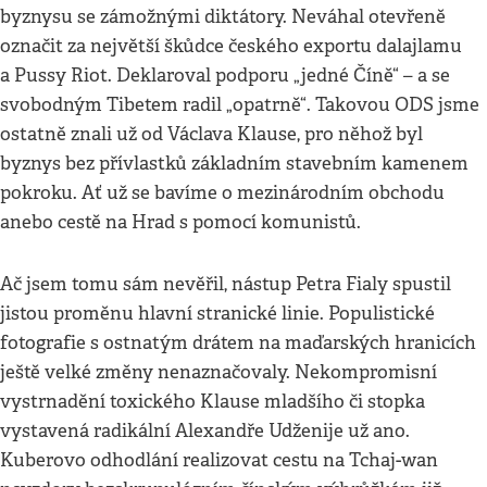
byznysu se zámožnými diktátory. Neváhal otevřeně
označit za největší škůdce českého exportu dalajlamu
a Pussy Riot. Deklaroval podporu „jedné Číně“ – a se
svobodným Tibetem radil „opatrně“. Takovou ODS jsme
ostatně znali už od Václava Klause, pro něhož byl
byznys bez přívlastků základním stavebním kamenem
pokroku. Ať už se bavíme o mezinárodním obchodu
anebo cestě na Hrad s pomocí komunistů.
Ač jsem tomu sám nevěřil, nástup Petra Fialy spustil
jistou proměnu hlavní stranické linie. Populistické
fotografie s ostnatým drátem na maďarských hranicích
ještě velké změny nenaznačovaly. Nekompromisní
vystrnadění toxického Klause mladšího či stopka
vystavená radikální Alexandře Udženije už ano.
Kuberovo odhodlání realizovat cestu na Tchaj-wan