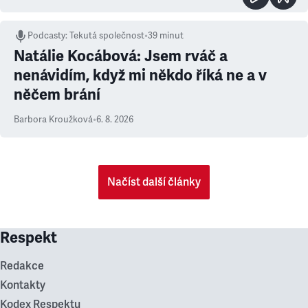
Podcasty
:
Tekutá společnost
•
39 minut
Natálie Kocábová: Jsem rváč a
nenávidím, když mi někdo říká ne a v
něčem brání
Barbora Kroužková
•
6. 8. 2026
Načíst další články
Respekt
Redakce
Kontakty
Kodex Respektu