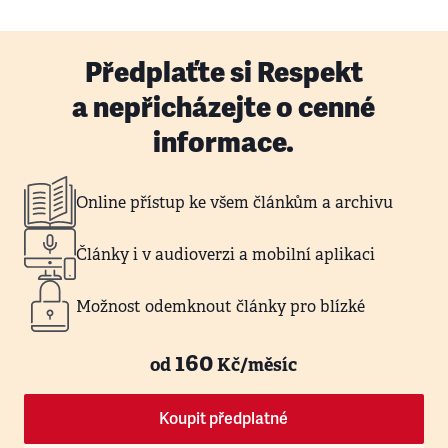
Předplaťte si Respekt
a nepřicházejte o cenné
informace.
Online přístup ke všem článkům a archivu
Články i v audioverzi a mobilní aplikaci
Možnost odemknout články pro blízké
160
od
Kč/měsíc
Koupit předplatné