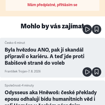
Mám předplatné, přihlásím se
Mohlo by vás zajímat
Česko
•
6
minut
Byla hvězdou ANO, pak jí skandál
připravil o kariéru. A teď jde proti
Babišově straně do voleb
František Trojan
•
7. 8. 2026
Společnost
•
4
minuty
Odysseus aka Hněwoš: české překlady
eposu odhalují bídu humanitních věd i