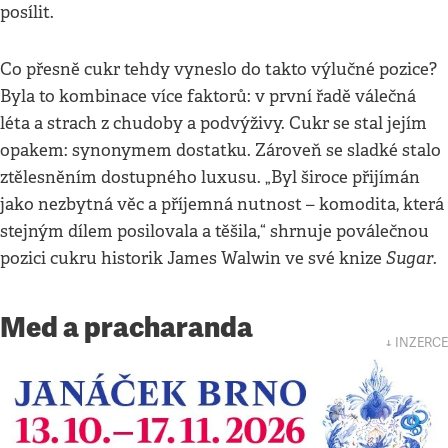
posílit.
Co přesně cukr tehdy vyneslo do takto výlučné pozice?
Byla to kombinace více faktorů: v první řadě válečná
léta a strach z chudoby a podvýživy. Cukr se stal jejím
opakem: synonymem dostatku. Zároveň se sladké stalo
ztělesněním dostupného luxusu. „Byl široce přijímán
jako nezbytná věc a příjemná nutnost – komodita, která
stejným dílem posilovala a těšila,“ shrnuje poválečnou
Sugar
pozici cukru historik James Walwin ve své knize
.
Med a pracharanda
↓ INZERCE