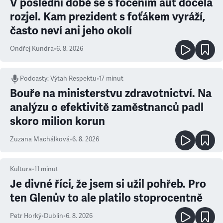
V poslední době se s focením aut docela
rozjel. Kam prezident s foťákem vyráží,
často neví ani jeho okolí
Ondřej Kundra
•
6. 8. 2026
Podcasty
:
Výtah Respektu
•
17 minut
Bouře na ministerstvu zdravotnictví. Na
analýzu o efektivitě zaměstnanců padl
skoro milion korun
Zuzana Machálková
•
6. 8. 2026
Kultura
•
11
minut
Je divné říci, že jsem si užil pohřeb. Pro
ten Glenův to ale platilo stoprocentně
Petr Horký
•
Dublin
•
6. 8. 2026