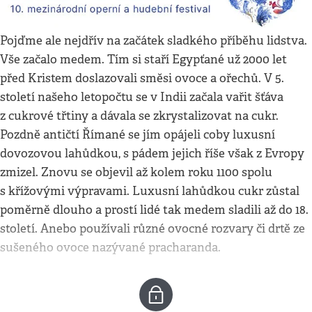
Pojďme ale nejdřív na začátek sladkého příběhu lidstva.
Vše začalo medem. Tím si staří Egypťané už 2000 let
před Kristem doslazovali směsi ovoce a ořechů. V 5.
století našeho letopočtu se v Indii začala vařit šťáva
z cukrové třtiny a dávala se zkrystalizovat na cukr.
Pozdně antičtí Římané se jím opájeli coby luxusní
dovozovou lahůdkou, s pádem jejich říše však z Evropy
zmizel. Znovu se objevil až kolem roku 1100 spolu
s křížovými výpravami. Luxusní lahůdkou cukr zůstal
poměrně dlouho a prostí lidé tak medem sladili až do 18.
století. Anebo používali různé ovocné rozvary či drtě ze
sušeného ovoce nazývané pracharanda.