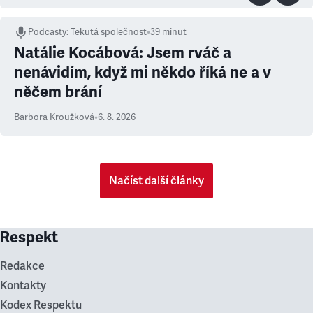
Podcasty
:
Tekutá společnost
•
39 minut
Natálie Kocábová: Jsem rváč a
nenávidím, když mi někdo říká ne a v
něčem brání
Barbora Kroužková
•
6. 8. 2026
Načíst další články
Respekt
Redakce
Kontakty
Kodex Respektu