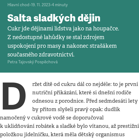
Hlavní chod
•
19. 11. 2023
•
4
minuty
Salta sladkých dějin
Cukr jde dějinami lidstva jako na houpačce.
Z nedostupné lahůdky se stal zdrojem
uspokojení pro masy a nakonec strašákem
současného zdravotnictví.
Petra Tajovský Pospěchová
D
ržet dítě od cukru dál co nejdéle: to je první
nutriční přikázání, které si dnešní rodiče
odnesou z porodnice. Před sedmdesáti lety
by přitom slyšeli pravý opak: dudlík
namočený v cukrové vodě se doporučoval
k uklidňování robátek a sladké bylo vítanou, až prestižní
položkou jídelníčku, která měla dětský organismus