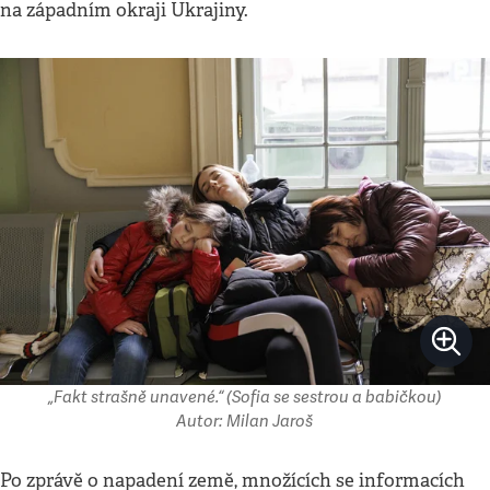
na západním okraji Ukrajiny.
„Fakt strašně unavené.“ (Sofia se sestrou a babičkou)
Autor: Milan Jaroš
Po zprávě o napadení země, množících se informacích