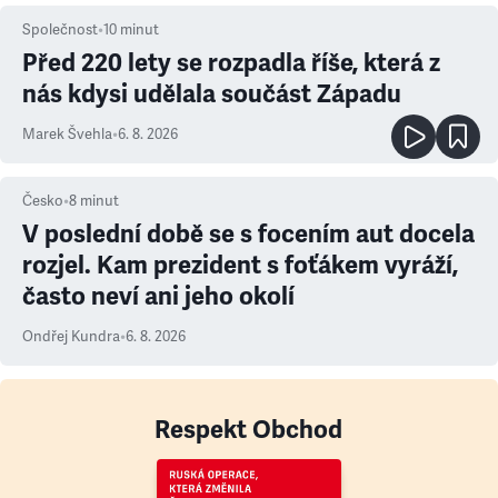
Společnost
•
10
minut
Před 220 lety se rozpadla říše, která z
nás kdysi udělala součást Západu
Marek Švehla
•
6. 8. 2026
Česko
•
8
minut
V poslední době se s focením aut docela
rozjel. Kam prezident s foťákem vyráží,
často neví ani jeho okolí
Ondřej Kundra
•
6. 8. 2026
Respekt Obchod