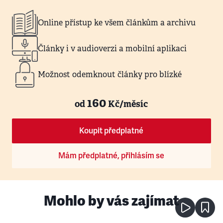
Online přístup ke všem článkům a archivu
Články i v audioverzi a mobilní aplikaci
Možnost odemknout články pro blízké
160
od
Kč/měsíc
Koupit předplatné
Mám předplatné, přihlásím se
Mohlo by vás zajímat