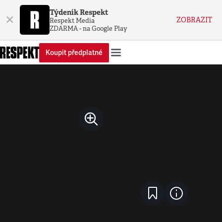
Týdeník Respekt
×
ZOBRAZIT
Respekt Media
ZDARMA - na Google Play
Koupit předplatné