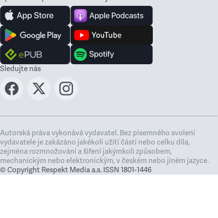
Sledujte nás
Autorská práva vykonává vydavatel. Bez písemného svolení
vydavatele je zakázáno jakékoli užití částí nebo celku díla,
zejména rozmnožování a šíření jakýmkoli způsobem,
mechanickým nebo elektronickým, v českém nebo jiném jazyce.
© Copyright Respekt Media a.s. ISSN 1801-1446