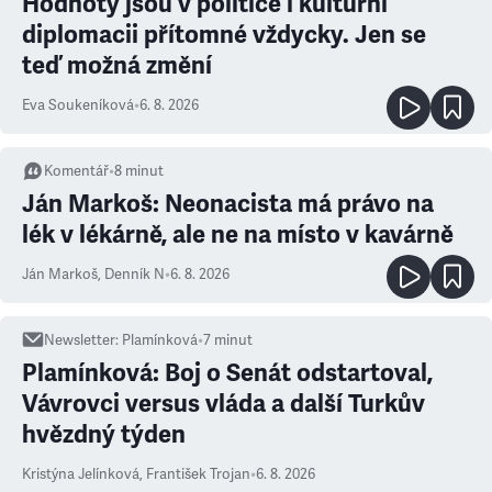
Hodnoty jsou v politice i kulturní
diplomacii přítomné vždycky. Jen se
teď možná změní
Eva Soukeníková
•
6. 8. 2026
Komentář
•
8
minut
Ján Markoš: Neonacista má právo na
lék v lékárně, ale ne na místo v kavárně
Ján Markoš
,
Denník N
•
6. 8. 2026
Newsletter
:
Plamínková
•
7
minut
Plamínková: Boj o Senát odstartoval,
Vávrovci versus vláda a další Turkův
hvězdný týden
Kristýna Jelínková
,
František Trojan
•
6. 8. 2026