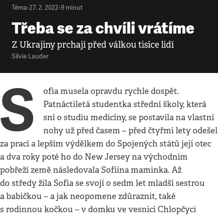
Téma
•
27. 2. 2022
•
9
minut
Třeba se za chvíli vrátíme
Z Ukrajiny prchají před válkou tisíce lidí
Silvie Lauder
S
ofia musela opravdu rychle dospět.
Patnáctiletá studentka střední školy, která
sní o studiu medicíny, se postavila na vlastní
nohy už před časem – před čtyřmi lety odešel
za prací a lepším výdělkem do Spojených států její otec
a dva roky poté ho do New Jersey na východním
pobřeží země následovala Sofiina maminka. Až
do středy žila Sofia se svojí o sedm let mladší sestrou
a babičkou – a jak neopomene zdůraznit, také
s rodinnou kočkou – v domku ve vesnici Chlopčyci