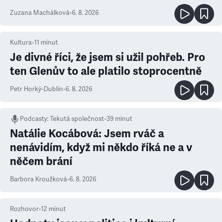
Zuzana Machálková
•
6. 8. 2026
Kultura
•
11
minut
Je divné říci, že jsem si užil pohřeb. Pro
ten Glenův to ale platilo stoprocentně
Petr Horký
•
Dublin
•
6. 8. 2026
Podcasty
:
Tekutá společnost
•
39 minut
Natálie Kocábová: Jsem rváč a
nenávidím, když mi někdo říká ne a v
něčem brání
Barbora Kroužková
•
6. 8. 2026
Rozhovor
•
12
minut