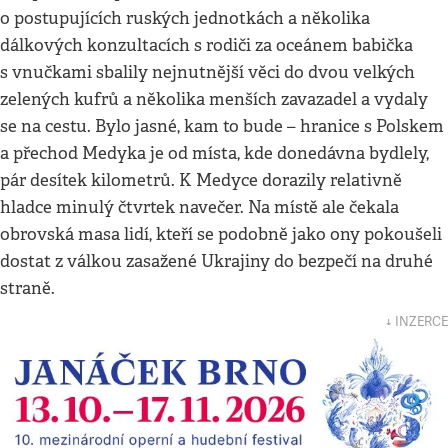
o postupujících ruských jednotkách a několika
dálkových konzultacích s rodiči za oceánem babička
s vnučkami sbalily nejnutnější věci do dvou velkých
zelených kufrů a několika menších zavazadel a vydaly
se na cestu. Bylo jasné, kam to bude – hranice s Polskem
a přechod Medyka je od místa, kde donedávna bydlely,
pár desítek kilometrů. K Medyce dorazily relativně
hladce minulý čtvrtek navečer. Na místě ale čekala
obrovská masa lidí, kteří se podobně jako ony pokoušeli
dostat z válkou zasažené Ukrajiny do bezpečí na druhé
straně.
↓ INZERCE