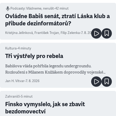
Podcasty
:
Vládneme, nerušit
•
42 minut
Ovládne Babiš senát, ztratí Láska klub a
přibude dezinformátorů?
Kristýna Jelínková
,
František Trojan
,
Filip Zelenka
•
7. 8. 2026
Kultura
•
4
minuty
Tři výstřely pro rebela
Babišova vláda pohřbila legendu undergroundu.
Rozloučení s Milanem Knížákem doprovodily vojenské
salvy i kritika pokrokářů
Jan H. Vitvar
•
7. 8. 2026
Zahraničí
•
5
minut
Finsko vymyslelo, jak se zbavit
bezdomovectví