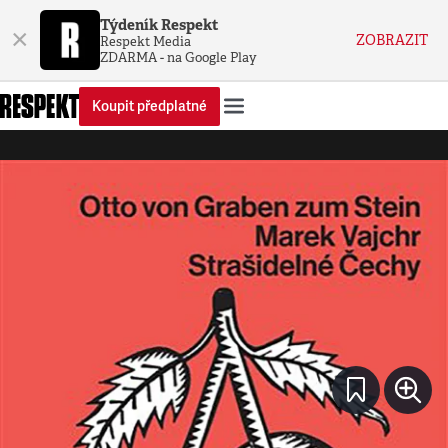
Týdeník Respekt
×
ZOBRAZIT
Respekt Media
ZDARMA - na Google Play
Koupit předplatné