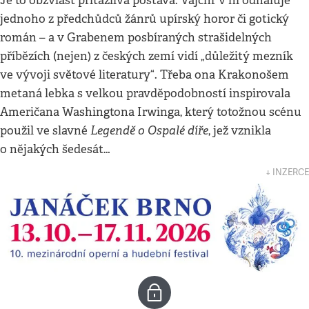
Je to obzvlášť přitažlivá postava. Vajchr v ní odhaluje
jednoho z předchůdců žánrů upírský horor či gotický
román – a v Grabenem posbíraných strašidelných
příbězích (nejen) z českých zemí vidí „důležitý mezník
ve vývoji světové literatury“. Třeba ona Krakonošem
metaná lebka s velkou pravděpodobností inspirovala
Američana Washingtona Irwinga, který totožnou scénu
Legendě o Ospalé díře
použil ve slavné
, jež vznikla
o nějakých šedesát…
↓ INZERCE