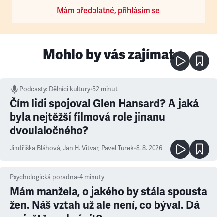
Mám předplatné, přihlásím se
Mohlo by vás zajímat
Podcasty
:
Dělníci kultury
•
52 minut
Čím lidi spojoval Glen Hansard? A jaká
byla nejtěžší filmová role jinanu
dvoulaločného?
Jindřiška Bláhová
,
Jan H. Vitvar
,
Pavel Turek
•
8. 8. 2026
Psychologická poradna
•
4
minuty
Mám manžela, o jakého by stála spousta
žen. Náš vztah už ale není, co býval. Dá