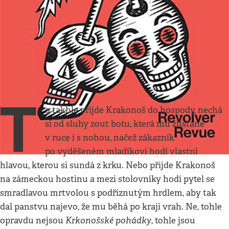
Kultura
•
27. 2. 2022
•
5
minut
Česká republika duchů
Příběhy z doby, kdy se Krakonoš dopouštěl
ohavností
Jan H. Vitvar
T
o takhle přijde Krakonoš do hospody, nechá
si od sluhy zout botu, která mu zůstane
v ruce i s nohou, načež zákazník
po vyděšeném mladíkovi hodí vlastní
hlavou, kterou si sundá z krku. Nebo přijde Krakonoš
na zámeckou hostinu a mezi stolovníky hodí pytel se
smradlavou mrtvolou s podříznutým hrdlem, aby tak
dal panstvu najevo, že mu běhá po kraji vrah. Ne, tohle
Krkonošské pohádky
opravdu nejsou
, tohle jsou