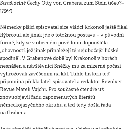
Strašidelné Čechy
Otty von Grabena zum Stein (1690?–
1756?).
Německy píšící spisovatel sice vládci Krkonoš ještě říkal
Rýbrcoul, ale jinak jde o totožnou postavu – v původní
formě, kdy se v obecném povědomí dopouštěla
„ohavností, jež jinak přináležejí té nejubožejší lidské
spodině“. V Grabenově době byl Krakonoš v horách
nesnášen a návštěvníci Sněžky mu za mizerné počasí
vyhrožovali zavěšením na kůl. Tuhle historii teď
připomíná překladatel, spisovatel a redaktor Revolver
Revue Marek Vajchr. Pro současné čtenáře už
znovuobjevil řadu zapomenutých literátů
německojazyčného okruhu a teď tedy došla řada
na Grabena.