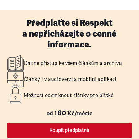
Předplaťte si Respekt
a nepřicházejte o cenné
informace.
Online přístup ke všem článkům a archivu
Články i v audioverzi a mobilní aplikaci
Možnost odemknout články pro blízké
160
od
Kč/měsíc
Koupit předplatné