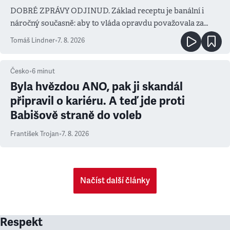
DOBRÉ ZPRÁVY ODJINUD. Základ receptu je banální i
náročný současně: aby to vláda opravdu považovala za
prioritu
Tomáš Lindner
•
7. 8. 2026
Česko
•
6
minut
Byla hvězdou ANO, pak ji skandál
připravil o kariéru. A teď jde proti
Babišově straně do voleb
František Trojan
•
7. 8. 2026
Načíst další články
Respekt