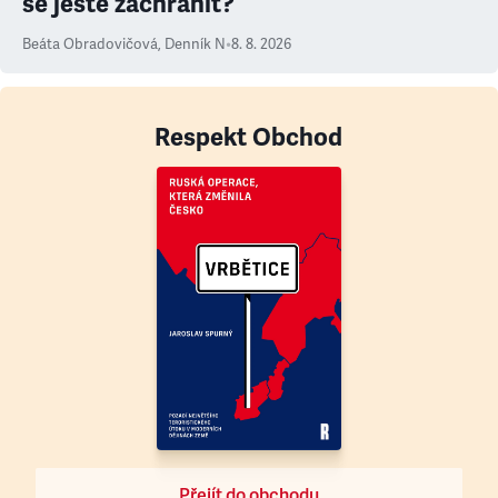
se ještě zachránit?
Beáta Obradovičová
,
Denník N
•
8. 8. 2026
Respekt Obchod
Přejít do obchodu