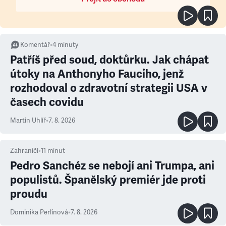
Komentář
•
4
minuty
Patříš před soud, doktůrku. Jak chápat
útoky na Anthonyho Fauciho, jenž
rozhodoval o zdravotní strategii USA v
časech covidu
Martin Uhlíř
•
7. 8. 2026
Zahraničí
•
11
minut
Pedro Sanchéz se nebojí ani Trumpa, ani
populistů. Španělský premiér jde proti
proudu
Dominika Perlínová
•
7. 8. 2026