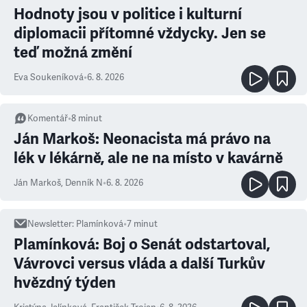
Hodnoty jsou v politice i kulturní
diplomacii přítomné vždycky. Jen se
teď možná změní
Eva Soukeníková
•
6. 8. 2026
Komentář
•
8
minut
Ján Markoš: Neonacista má právo na
lék v lékárně, ale ne na místo v kavárně
Ján Markoš
,
Denník N
•
6. 8. 2026
Newsletter
:
Plamínková
•
7
minut
Plamínková: Boj o Senát odstartoval,
Vávrovci versus vláda a další Turkův
hvězdný týden