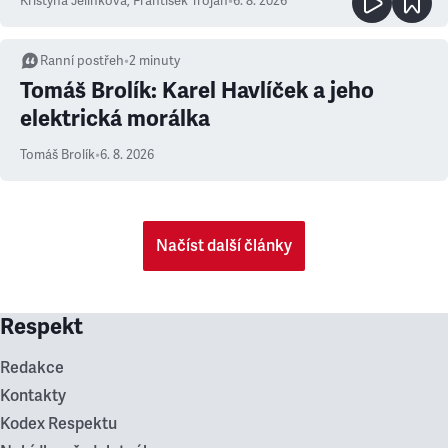
Kristýna Jelínková
,
František Trojan
•
6. 8. 2026
Ranní postřeh
•
2
minuty
Tomáš Brolík: Karel Havlíček a jeho
elektrická morálka
Tomáš Brolík
•
6. 8. 2026
Načíst další články
Respekt
Redakce
Kontakty
Kodex Respektu