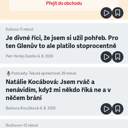
Přejít do obchodu
Kultura
•
11
minut
Je divné říci, že jsem si užil pohřeb. Pro
ten Glenův to ale platilo stoprocentně
Petr Horký
•
Dublin
•
6. 8. 2026
Podcasty
:
Tekutá společnost
•
39 minut
Natálie Kocábová: Jsem rváč a
nenávidím, když mi někdo říká ne a v
něčem brání
Barbora Kroužková
•
6. 8. 2026
Rozhovor
•
12
minut