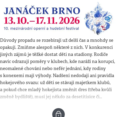
Důvody propadu se rozebírají už delší čas a mnohdy se
opakují. Zmiňme alespoň některé z nich. V konkurenci
jiných zájmů je těžké dostat děti na stadiony. Rodiče
navíc odrazují poměry v klubech, kde naráží na korupci,
neomalené chování nebo nefér jednání, kdy rodiny
s konexemi mají výhody. Nadšení nedodají ani pravidla
hokejového svazu: už děti se stávají majetkem klubů,
a pokud chce mladý hokejista změnit dres (třeba kvůli
změně bydliště), musí jej někdo za desetitisíce či…