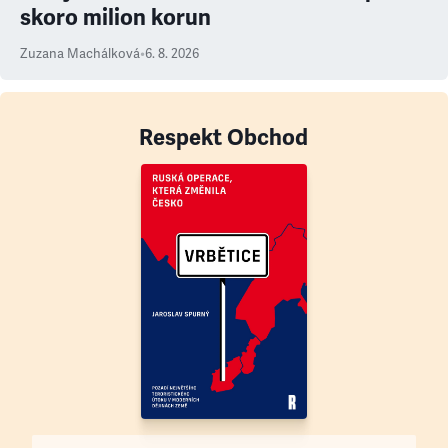
skoro milion korun
Zuzana Machálková
•
6. 8. 2026
Respekt Obchod