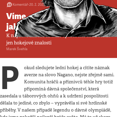
Komentář
•
20. 2. 2022
•
4
minuty
Víme, co dělat, ale nevíme
jak
K nápravě našeho hrdého sportu nebudou stačit
jen hokejové znalosti
Marek Švehla
P
okud sledujete lední hokej a cítíte náznak
averze na slovo Nagano, nejste zřejmě sami.
Komunita hráčů a příznivců téhle hry totiž
připomíná dávná společenství, která
zasedala u táborových ohňů a k udržení pospolitosti
dělala to jediné, co zbylo – vyprávěla si své hrdinské
příběhy. V našem případě legendu o dávné olympiádě,