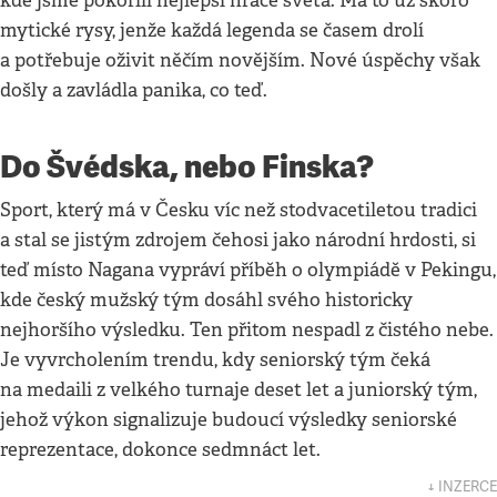
kde jsme pokořili nejlepší hráče světa. Má to už skoro
mytické rysy, jenže každá legenda se časem drolí
a potřebuje oživit něčím novějším. Nové úspěchy však
došly a zavládla panika, co teď.
Do Švédska, nebo Finska?
Sport, který má v Česku víc než stodvacetiletou tradici
a stal se jistým zdrojem čehosi jako národní hrdosti, si
teď místo Nagana vypráví příběh o olympiádě v Pekingu,
kde český mužský tým dosáhl svého historicky
nejhoršího výsledku. Ten přitom nespadl z čistého nebe.
Je vyvrcholením trendu, kdy seniorský tým čeká
na medaili z velkého turnaje deset let a juniorský tým,
jehož výkon signalizuje budoucí výsledky seniorské
reprezentace, dokonce sedmnáct let.
↓ INZERCE