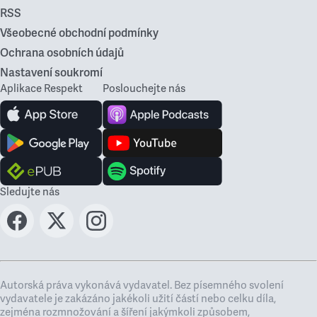
RSS
Všeobecné obchodní podmínky
Ochrana osobních údajů
Nastavení soukromí
Aplikace Respekt
Poslouchejte nás
Sledujte nás
Autorská práva vykonává vydavatel. Bez písemného svolení
vydavatele je zakázáno jakékoli užití částí nebo celku díla,
zejména rozmnožování a šíření jakýmkoli způsobem,