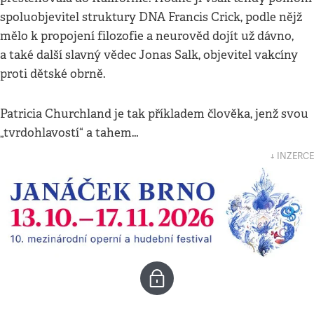
spoluobjevitel struktury DNA Francis Crick, podle nějž
mělo k propojení filozofie a neurověd dojít už dávno,
a také další slavný vědec Jonas Salk, objevitel vakcíny
proti dětské obrně.
Patricia Churchland je tak příkladem člověka, jenž svou
„tvrdohlavostí“ a tahem…
↓ INZERCE