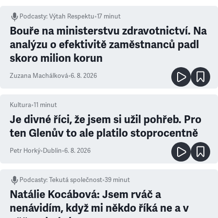
Podcasty
:
Výtah Respektu
•
17 minut
Bouře na ministerstvu zdravotnictví. Na
analýzu o efektivitě zaměstnanců padl
skoro milion korun
Zuzana Machálková
•
6. 8. 2026
Kultura
•
11
minut
Je divné říci, že jsem si užil pohřeb. Pro
ten Glenův to ale platilo stoprocentně
Petr Horký
•
Dublin
•
6. 8. 2026
Podcasty
:
Tekutá společnost
•
39 minut
Natálie Kocábová: Jsem rváč a
nenávidím, když mi někdo říká ne a v