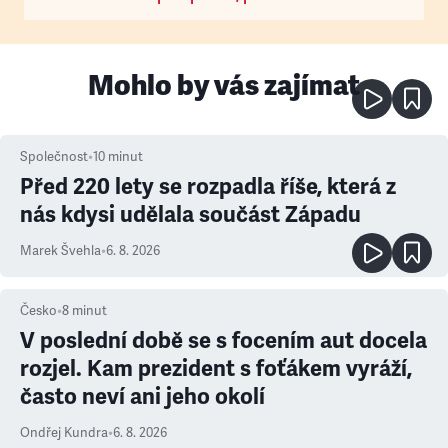
Mohlo by vás zajímat
Společnost
•
10
minut
Před 220 lety se rozpadla říše, která z
nás kdysi udělala součást Západu
Marek Švehla
•
6. 8. 2026
Česko
•
8
minut
V poslední době se s focením aut docela
rozjel. Kam prezident s foťákem vyráží,
často neví ani jeho okolí
Ondřej Kundra
•
6. 8. 2026