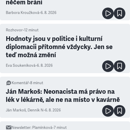
něčem brání
Barbora Kroužková
•
6. 8. 2026
Rozhovor
•
12
minut
Hodnoty jsou v politice i kulturní
diplomacii přítomné vždycky. Jen se
teď možná změní
Eva Soukeníková
•
6. 8. 2026
Komentář
•
8
minut
Ján Markoš: Neonacista má právo na
lék v lékárně, ale ne na místo v kavárně
Ján Markoš
,
Denník N
•
6. 8. 2026
Newsletter
:
Plamínková
•
7
minut