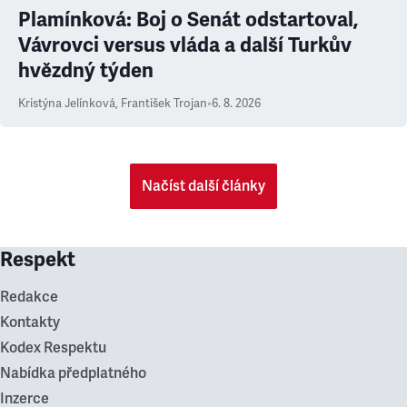
Plamínková: Boj o Senát odstartoval,
Vávrovci versus vláda a další Turkův
hvězdný týden
Kristýna Jelínková
,
František Trojan
•
6. 8. 2026
Načíst další články
Respekt
Redakce
Kontakty
Kodex Respektu
Nabídka předplatného
Inzerce