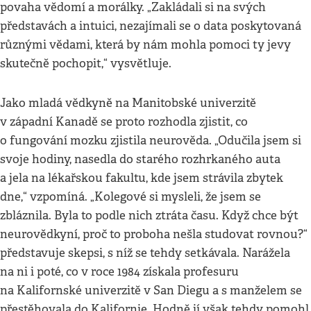
povaha vědomí a morálky. „Zakládali si na svých
představách a intuici, nezajímali se o data poskytovaná
různými vědami, která by nám mohla pomoci ty jevy
skutečně pochopit,“ vysvětluje.
Jako mladá vědkyně na Manitobské univerzitě
v západní Kanadě se proto rozhodla zjistit, co
o fungování mozku zjistila neurověda. „Odučila jsem si
svoje hodiny, nasedla do starého rozhrkaného auta
a jela na lékařskou fakultu, kde jsem strávila zbytek
dne,“ vzpomíná. „Kolegové si mysleli, že jsem se
zbláznila. Byla to podle nich ztráta času. Když chce být
neurovědkyní, proč to proboha nešla studovat rovnou?“
představuje skepsi, s níž se tehdy setkávala. Narážela
na ni i poté, co v roce 1984 získala profesuru
na Kalifornské univerzitě v San Diegu a s manželem se
přestěhovala do Kalifornie. Hodně jí však tehdy pomohl