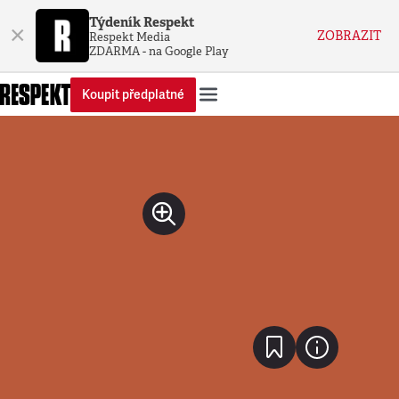
Týdeník Respekt
×
ZOBRAZIT
Respekt Media
ZDARMA - na Google Play
Koupit předplatné