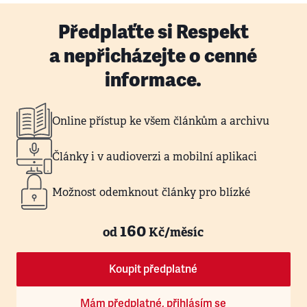
Předplaťte si Respekt
a nepřicházejte o cenné
informace.
Online přístup ke všem článkům a archivu
Články i v audioverzi a mobilní aplikaci
Možnost odemknout články pro blízké
160
od
Kč/měsíc
Koupit předplatné
Mám předplatné, přihlásím se