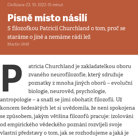
Civilizace
•
23. 10. 2022
•
15
minut
Písně místo násilí
S filozofkou Patricií Churchland o tom, proč se
staráme o jiné a nemáme rádi lež
Martin Uhlíř
P
atricia Churchland je zakladatelkou oboru
zvaného neurofilozofie, který sdružuje
poznatky z mnoha jiných oborů – evoluční
biologie, neurověd, psychologie,
antropologie – a snaží se jimi obohatit filozofii. Už
koncem šedesátých let si uvědomila, že není spokojena
se způsobem, jakým většina filozofů pracuje: izolováni
od empirického vědeckého poznání rozvíjeli svoje
vlastní představy o tom, jak se rozhodujeme a jaká je