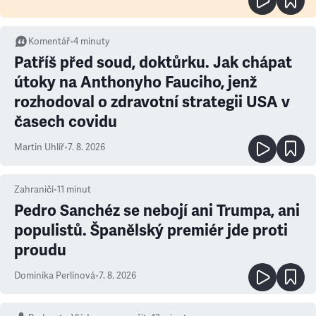
Komentář
•
4
minuty
Patříš před soud, doktůrku. Jak chápat
útoky na Anthonyho Fauciho, jenž
rozhodoval o zdravotní strategii USA v
časech covidu
Martin Uhlíř
•
7. 8. 2026
Zahraničí
•
11
minut
Pedro Sanchéz se nebojí ani Trumpa, ani
populistů. Španělský premiér jde proti
proudu
Dominika Perlínová
•
7. 8. 2026