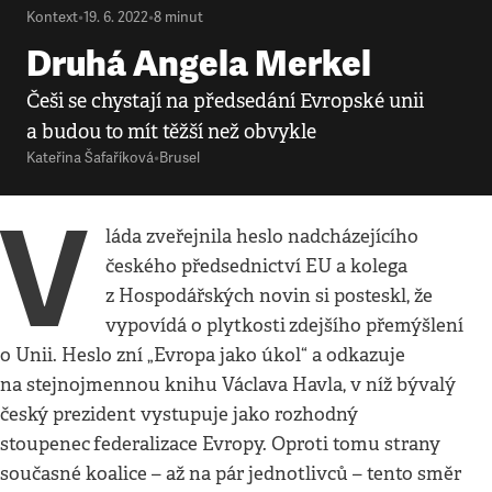
Kontext
•
19. 6. 2022
•
8
minut
Druhá Angela Merkel
Češi se chystají na předsedání Evropské unii
a budou to mít těžší než obvykle
Kateřina Šafaříková
•
Brusel
V
láda zveřejnila heslo nadcházejícího
českého předsednictví EU a kolega
z Hospodářských novin si posteskl, že
vypovídá o plytkosti
zdejšího přemýšlení
o Unii. Heslo zní „Evropa jako úkol“ a odkazuje
na stejnojmennou knihu Václava Havla, v níž bývalý
český prezident vystupuje jako rozhodný
stoupenec
federalizace Evropy. Oproti tomu strany
současné koalice – až na pár jednotlivců – tento směr