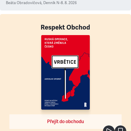
Beáta Obradovičová
,
Denník N
•
8. 8. 2026
Respekt Obchod
Přejít do obchodu