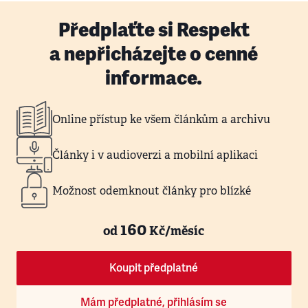
Předplaťte si Respekt
a nepřicházejte o cenné
informace.
Online přístup ke všem článkům a archivu
Články i v audioverzi a mobilní aplikaci
Možnost odemknout články pro blízké
160
od
Kč/měsíc
Koupit předplatné
Mám předplatné, přihlásím se