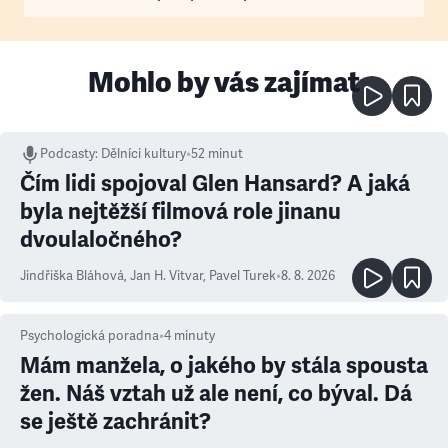
Mohlo by vás zajímat
Podcasty
:
Dělníci kultury
•
52 minut
Čím lidi spojoval Glen Hansard? A jaká
byla nejtěžší filmová role jinanu
dvoulaločného?
Jindřiška Bláhová
,
Jan H. Vitvar
,
Pavel Turek
•
8. 8. 2026
Psychologická poradna
•
4
minuty
Mám manžela, o jakého by stála spousta
žen. Náš vztah už ale není, co býval. Dá
se ještě zachránit?