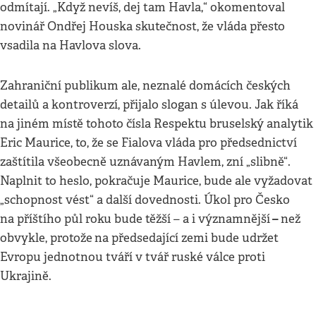
odmítají. „Když nevíš, dej tam Havla,“ okomentoval
novinář Ondřej Houska skutečnost, že vláda přesto
vsadila na Havlova slova.
Zahraniční publikum ale, neznalé domácích českých
detailů a kontroverzí, přijalo slogan s úlevou. Jak říká
na jiném místě tohoto čísla Respektu bruselský analytik
Eric Maurice, to, že se Fialova vláda pro předsednictví
zaštítila všeobecně uznávaným Havlem, zní „slibně“.
Naplnit to heslo, pokračuje Maurice, bude ale vyžadovat
„schopnost vést“ a další dovednosti. Úkol pro Česko
–
na příštího půl roku bude těžší – a i významnější
než
obvykle, protože
na předsedající zemi bude udržet
Evropu jednotnou tváří v tvář ruské válce proti
Ukrajině.