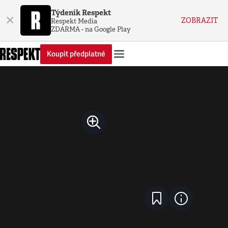
Týdeník Respekt
×
ZOBRAZIT
Respekt Media
ZDARMA - na Google Play
Koupit předplatné