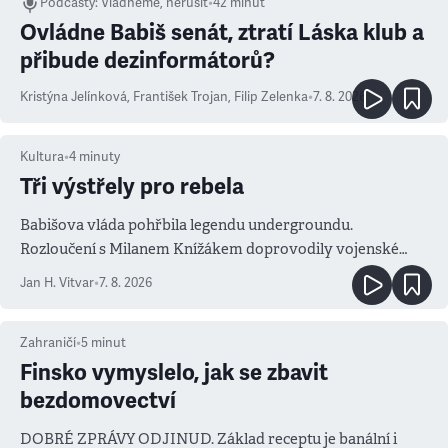
Podcasty
:
Vládneme, nerušit
•
42 minut
Ovládne Babiš senát, ztratí Láska klub a
přibude dezinformátorů?
Kristýna Jelínková
,
František Trojan
,
Filip Zelenka
•
7. 8. 2026
Kultura
•
4
minuty
Tři výstřely pro rebela
Babišova vláda pohřbila legendu undergroundu.
Rozloučení s Milanem Knížákem doprovodily vojenské
salvy i kritika pokrokářů
Jan H. Vitvar
•
7. 8. 2026
Zahraničí
•
5
minut
Finsko vymyslelo, jak se zbavit
bezdomovectví
DOBRÉ ZPRÁVY ODJINUD. Základ receptu je banální i