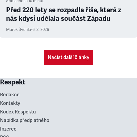
Společnost
•
10
minut
Před 220 lety se rozpadla říše, která z
nás kdysi udělala součást Západu
Marek Švehla
•
6. 8. 2026
Načíst další články
Respekt
Redakce
Kontakty
Kodex Respektu
Nabídka předplatného
Inzerce