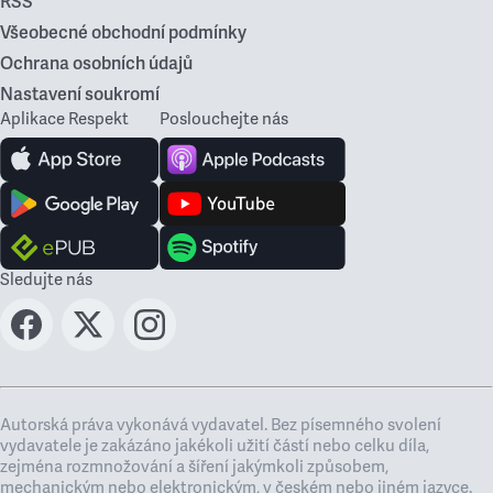
RSS
Všeobecné obchodní podmínky
Ochrana osobních údajů
Nastavení soukromí
Aplikace Respekt
Poslouchejte nás
Sledujte nás
Autorská práva vykonává vydavatel. Bez písemného svolení
vydavatele je zakázáno jakékoli užití částí nebo celku díla,
zejména rozmnožování a šíření jakýmkoli způsobem,
mechanickým nebo elektronickým, v českém nebo jiném jazyce.