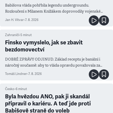
Babišova vláda pohřbila legendu undergroundu.
Rozloučení s Milanem Knížákem doprovodily vojenské
salvy i kritika pokrokářů
Jan H. Vitvar
•
7. 8. 2026
Zahraničí
•
5
minut
Finsko vymyslelo, jak se zbavit
bezdomovectví
DOBRÉ ZPRÁVY ODJINUD. Základ receptu je banální i
náročný současně: aby to vláda opravdu považovala za
prioritu
Tomáš Lindner
•
7. 8. 2026
Česko
•
6
minut
Byla hvězdou ANO, pak ji skandál
připravil o kariéru. A teď jde proti
Babišově straně do voleb