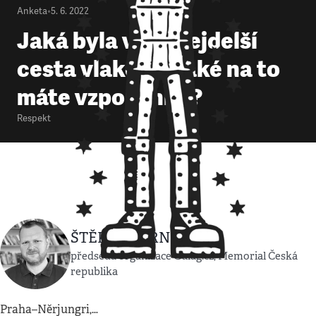
Anketa
•
5. 6. 2022
Jaká byla vaše nejdelší
cesta vlakem a jaké na to
máte vzpomínky?
Respekt
ŠTĚPÁN ČERNOUŠEK
předseda organizace Gulag.cz, Memorial Česká
republika
Praha–Něrjungri,…