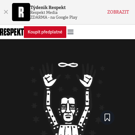
Týdeník Respekt
×
ZOBRAZIT
Respekt Media
ZDARMA - na Google Play
Koupit předplatné