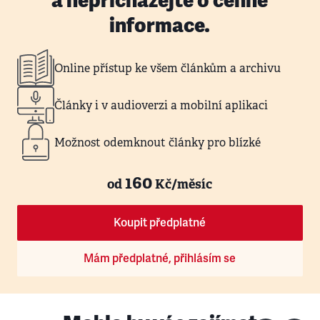
a nepřicházejte o cenné
informace.
Online přístup ke všem článkům a archivu
Články i v audioverzi a mobilní aplikaci
Možnost odemknout články pro blízké
160
od
Kč/měsíc
Koupit předplatné
Mám předplatné, přihlásím se