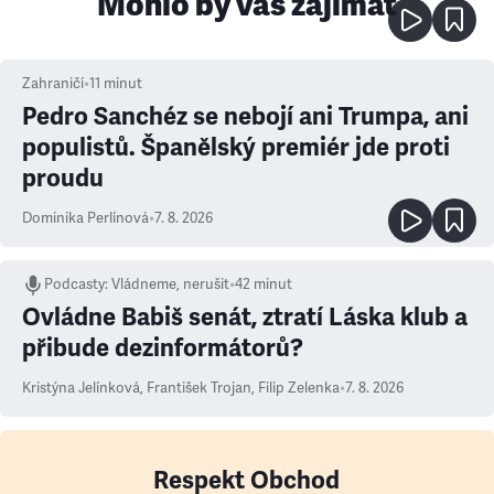
Mohlo by vás zajímat
Zahraničí
•
11
minut
Pedro Sanchéz se nebojí ani Trumpa, ani
populistů. Španělský premiér jde proti
proudu
Dominika Perlínová
•
7. 8. 2026
Podcasty
:
Vládneme, nerušit
•
42 minut
Ovládne Babiš senát, ztratí Láska klub a
přibude dezinformátorů?
Kristýna Jelínková
,
František Trojan
,
Filip Zelenka
•
7. 8. 2026
Respekt Obchod