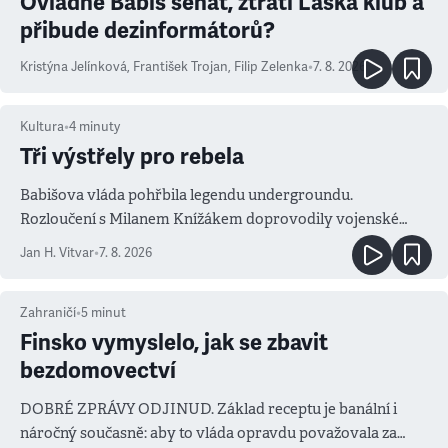
Ovládne Babiš senát, ztratí Láska klub a
přibude dezinformátorů?
Kristýna Jelínková
,
František Trojan
,
Filip Zelenka
•
7. 8. 2026
Kultura
•
4
minuty
Tři výstřely pro rebela
Babišova vláda pohřbila legendu undergroundu.
Rozloučení s Milanem Knížákem doprovodily vojenské
salvy i kritika pokrokářů
Jan H. Vitvar
•
7. 8. 2026
Zahraničí
•
5
minut
Finsko vymyslelo, jak se zbavit
bezdomovectví
DOBRÉ ZPRÁVY ODJINUD. Základ receptu je banální i
náročný současně: aby to vláda opravdu považovala za