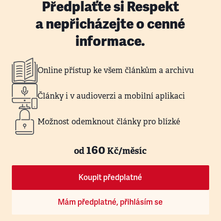
Předplaťte si Respekt
a nepřicházejte o cenné
informace.
Online přístup ke všem článkům a archivu
Články i v audioverzi a mobilní aplikaci
Možnost odemknout články pro blízké
160
od
Kč/měsíc
Koupit předplatné
Mám předplatné, přihlásím se