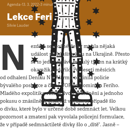
Agenda
•
13. 3. 2022
•
3
minuty
Lekce Feri
Silvie Lauder
N
ezdálo se možné, že by mohla nějaká
událost přehlušit válku na Ukrajině. Přesto
se to jedné zprávě minulý týden na krátký
okamžik podařilo. Po deseti měsících
od odhalení Deníku N a Alarmu obvinila policie
bývalého poslance a člena TOP 09 Dominika Feriho.
Mladého expolitika viní ze dvou znásilnění a jednoho
pokusu o znásilnění, přičemž v jednom případě šlo
o dívku, které bylo v určené době sedmnáct let. Velkou
pozornost a zmatení pak vyvolala policejní formulace,
že v případě sedmnáctileté dívky šlo o „dítě“. Jasně –