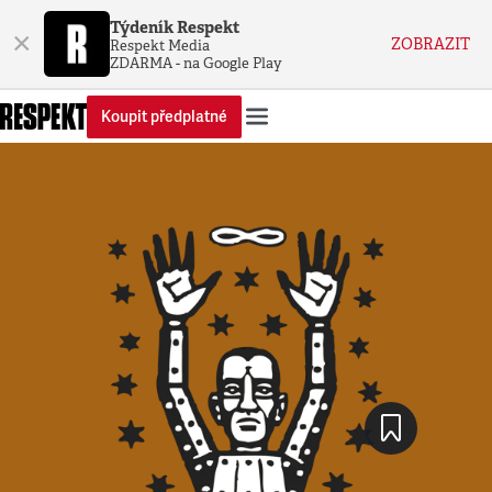
Týdeník Respekt
×
ZOBRAZIT
Respekt Media
ZDARMA - na Google Play
Koupit předplatné