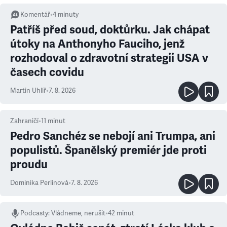
Komentář
•
4
minuty
Patříš před soud, doktůrku. Jak chápat
útoky na Anthonyho Fauciho, jenž
rozhodoval o zdravotní strategii USA v
časech covidu
Martin Uhlíř
•
7. 8. 2026
Zahraničí
•
11
minut
Pedro Sanchéz se nebojí ani Trumpa, ani
populistů. Španělský premiér jde proti
proudu
Dominika Perlínová
•
7. 8. 2026
Podcasty
:
Vládneme, nerušit
•
42 minut