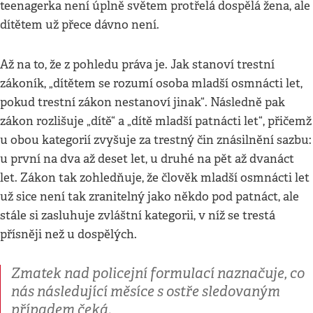
teenagerka není úplně světem protřelá dospělá žena, ale
dítětem už přece dávno není.
Až na to, že z pohledu práva je. Jak stanoví trestní
zákoník, „dítětem se rozumí osoba mladší osmnácti let,
pokud trestní zákon nestanoví jinak“. Následně pak
zákon rozlišuje „dítě“ a „dítě mladší patnácti let“, přičemž
u obou kategorií zvyšuje za trestný čin znásilnění sazbu:
u první na dva až deset let, u druhé na pět až dvanáct
let. Zákon tak zohledňuje, že člověk mladší osmnácti let
už sice není tak zranitelný jako někdo pod patnáct, ale
stále si zasluhuje zvláštní kategorii, v níž se trestá
přísněji než u dospělých.
Zmatek nad policejní formulací naznačuje, co
nás následující měsíce s ostře sledovaným
případem čeká.