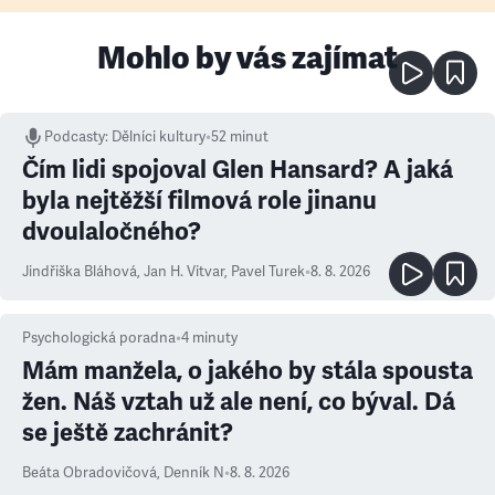
Mohlo by vás zajímat
Podcasty
:
Dělníci kultury
•
52 minut
Čím lidi spojoval Glen Hansard? A jaká
byla nejtěžší filmová role jinanu
dvoulaločného?
Jindřiška Bláhová
,
Jan H. Vitvar
,
Pavel Turek
•
8. 8. 2026
Psychologická poradna
•
4
minuty
Mám manžela, o jakého by stála spousta
žen. Náš vztah už ale není, co býval. Dá
se ještě zachránit?
Beáta Obradovičová
,
Denník N
•
8. 8. 2026