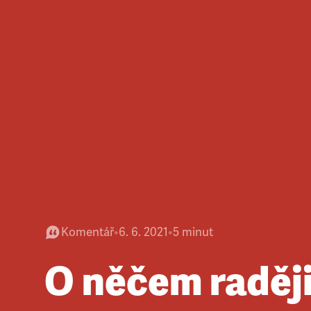
Komentář
•
6. 6. 2021
•
5
minut
O něčem raděj