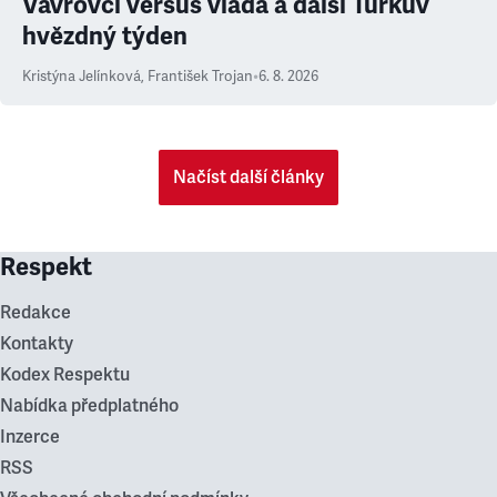
Vávrovci versus vláda a další Turkův
hvězdný týden
Kristýna Jelínková
,
František Trojan
•
6. 8. 2026
Načíst další články
Respekt
Redakce
Kontakty
Kodex Respektu
Nabídka předplatného
Inzerce
RSS