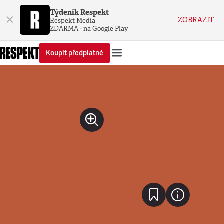
Týdeník Respekt
×
ZOBRAZIT
Respekt Media
ZDARMA - na Google Play
Koupit předplatné