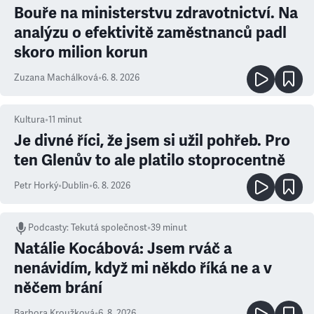
Bouře na ministerstvu zdravotnictví. Na
analýzu o efektivitě zaměstnanců padl
skoro milion korun
Zuzana Machálková
•
6. 8. 2026
Kultura
•
11
minut
Je divné říci, že jsem si užil pohřeb. Pro
ten Glenův to ale platilo stoprocentně
Petr Horký
•
Dublin
•
6. 8. 2026
Podcasty
:
Tekutá společnost
•
39 minut
Natálie Kocábová: Jsem rváč a
nenávidím, když mi někdo říká ne a v
něčem brání
Barbora Kroužková
•
6. 8. 2026