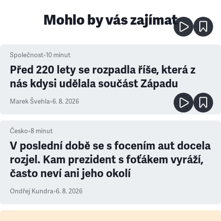
Mohlo by vás zajímat
Společnost
•
10
minut
Před 220 lety se rozpadla říše, která z
nás kdysi udělala součást Západu
Marek Švehla
•
6. 8. 2026
Česko
•
8
minut
V poslední době se s focením aut docela
rozjel. Kam prezident s foťákem vyráží,
často neví ani jeho okolí
Ondřej Kundra
•
6. 8. 2026