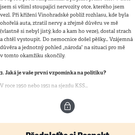
jsem si všiml stoupající nervozity otce, kterého jsem
vezl. Při křížení Vinohradské poblíž rozhlasu, kde byla
ohořelá auta, ztratil nervy a zřejmě důvěru ve mě
(vlastně si nebyl jistý, kdo a kam ho veze), dostal strach
a chtěl vystoupit. Do nemocnice došel pěšky… Vzájemná
důvěra a jednotný pohled „národa“ na situaci pro mě
v tomto okamžiku skončily.
3. Jaká je vaše první vzpomínka na politiku?
V roce 1950 nebo 1951 na sjezdu KSS…