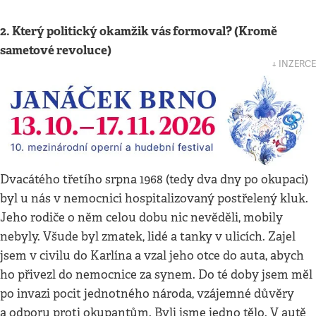
2. Který politický okamžik vás formoval? (Kromě
sametové revoluce)
↓ INZERCE
Dvacátého třetího srpna 1968 (tedy dva dny po okupaci)
byl u nás v nemocnici hospitalizovaný postřelený kluk.
Jeho rodiče o něm celou dobu nic nevěděli, mobily
nebyly. Všude byl zmatek, lidé a tanky v ulicích. Zajel
jsem v civilu do Karlína a vzal jeho otce do auta, abych
ho přivezl do nemocnice za synem. Do té doby jsem měl
po invazi pocit jednotného národa, vzájemné důvěry
a odporu proti okupantům. Byli jsme jedno tělo. V autě