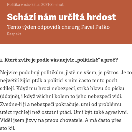
Politika v nás
•
23. 5. 2021
•
8
minut
Schází nám určitá hrdost
Tento týden odpovídá chirurg Pavel Pafko
Respekt
1. Které zvíře je podle vás nejvíc „politické“ a proč?
Nejvíce podobný politikům, jistě ne všem, je pštros. Je to
největší žijící pták a politici s ním často tento pocit
sdílejí. Když mu hrozí nebezpečí, strká hlavu do písku
(údajně), i když všichni kolem to jeho nebezpečí vidí.
Zvedne-li ji a nebezpečí pokračuje, umí od problému
utéct rychleji než ostatní ptáci. Umí být také agresivní.
Viděl jsem jizvy na prsou chovatele. A má často přes
sto kil.