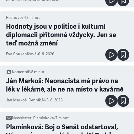
Rozhovor
•
12
minut
Hodnoty jsou v politice i kulturní
diplomacii přítomné vždycky. Jen se
teď možná změní
Eva Soukeníková
•
6. 8. 2026
Komentář
•
8
minut
Ján Markoš: Neonacista má právo na
lék v lékárně, ale ne na místo v kavárně
Ján Markoš
,
Denník N
•
6. 8. 2026
Newsletter
:
Plamínková
•
7
minut
Plamínková: Boj o Senát odstartoval,