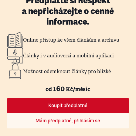
Předplaťte si Respekt
a nepřicházejte o cenné
informace.
Online přístup ke všem článkům a archivu
Články i v audioverzi a mobilní aplikaci
Možnost odemknout články pro blízké
160
od
Kč/měsíc
Koupit předplatné
Mám předplatné, přihlásím se