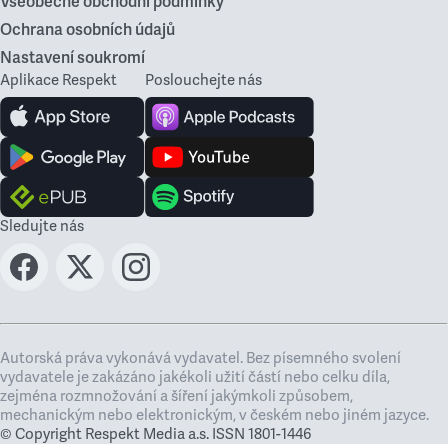
Všeobecné obchodní podmínky
Ochrana osobních údajů
Nastavení soukromí
Aplikace Respekt
Poslouchejte nás
Sledujte nás
Autorská práva vykonává vydavatel. Bez písemného svolení
vydavatele je zakázáno jakékoli užití částí nebo celku díla,
zejména rozmnožování a šíření jakýmkoli způsobem,
mechanickým nebo elektronickým, v českém nebo jiném jazyce.
© Copyright Respekt Media a.s. ISSN 1801-1446