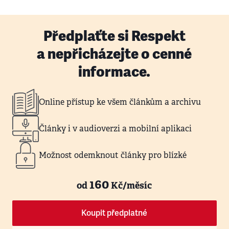
Předplaťte si Respekt
a nepřicházejte o cenné
informace.
Online přístup ke všem článkům a archivu
Články i v audioverzi a mobilní aplikaci
Možnost odemknout články pro blízké
160
od
Kč/měsíc
Koupit předplatné