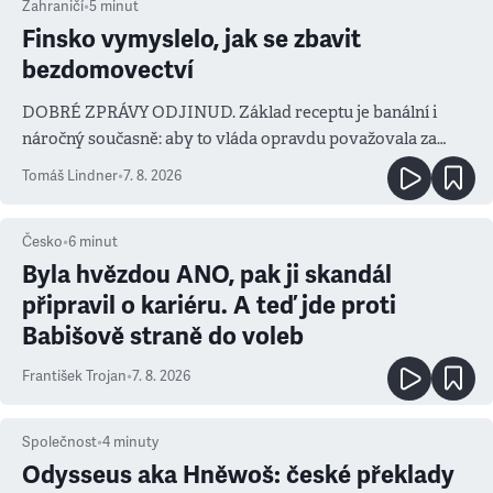
Zahraničí
•
5
minut
Finsko vymyslelo, jak se zbavit
bezdomovectví
DOBRÉ ZPRÁVY ODJINUD. Základ receptu je banální i
náročný současně: aby to vláda opravdu považovala za
prioritu
Tomáš Lindner
•
7. 8. 2026
Česko
•
6
minut
Byla hvězdou ANO, pak ji skandál
připravil o kariéru. A teď jde proti
Babišově straně do voleb
František Trojan
•
7. 8. 2026
Společnost
•
4
minuty
Odysseus aka Hněwoš: české překlady