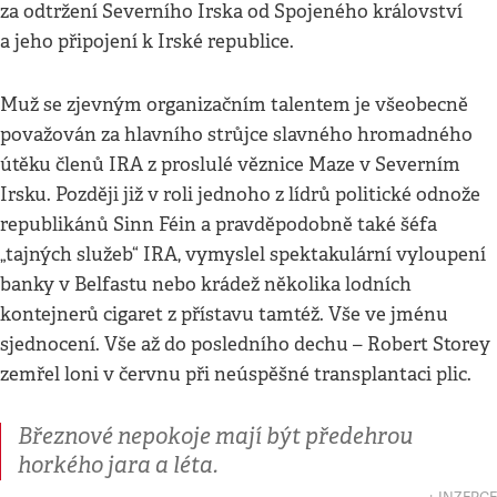
za odtržení Severního Irska od Spojeného království
a jeho připojení k Irské republice.
Muž se zjevným organizačním talentem je všeobecně
považován za hlavního strůjce slavného hromadného
útěku členů IRA z proslulé věznice Maze v Severním
Irsku. Později již v roli jednoho z lídrů politické odnože
republikánů Sinn Féin a pravděpodobně také šéfa
„tajných služeb“ IRA, vymyslel spektakulární vyloupení
banky v Belfastu nebo krádež několika lodních
kontejnerů cigaret z přístavu tamtéž. Vše ve jménu
sjednocení. Vše až do posledního dechu – Robert Storey
zemřel loni v červnu při neúspěšné transplantaci plic.
Březnové nepokoje mají být předehrou
horkého jara a léta.