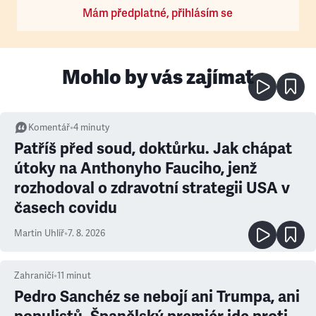
Mám předplatné, přihlásím se
Mohlo by vás zajímat
Komentář
•
4
minuty
Patříš před soud, doktůrku. Jak chápat
útoky na Anthonyho Fauciho, jenž
rozhodoval o zdravotní strategii USA v
časech covidu
Martin Uhlíř
•
7. 8. 2026
Zahraničí
•
11
minut
Pedro Sanchéz se nebojí ani Trumpa, ani