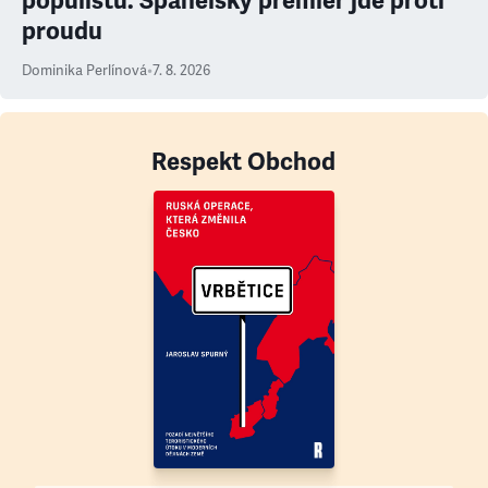
populistů. Španělský premiér jde proti
proudu
Dominika Perlínová
•
7. 8. 2026
Respekt Obchod