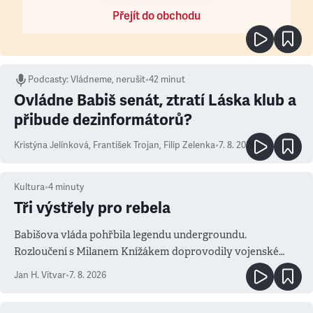
Přejít do obchodu
Podcasty
:
Vládneme, nerušit
•
42 minut
Ovládne Babiš senát, ztratí Láska klub a
přibude dezinformátorů?
Kristýna Jelínková
,
František Trojan
,
Filip Zelenka
•
7. 8. 2026
Kultura
•
4
minuty
Tři výstřely pro rebela
Babišova vláda pohřbila legendu undergroundu.
Rozloučení s Milanem Knížákem doprovodily vojenské
salvy i kritika pokrokářů
Jan H. Vitvar
•
7. 8. 2026