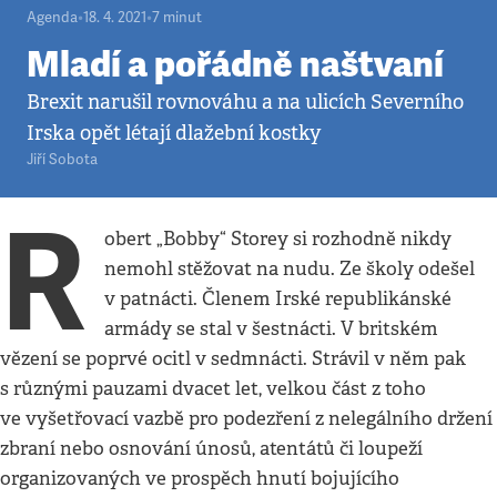
Agenda
•
18. 4. 2021
•
7
minut
Mladí a pořádně naštvaní
Brexit narušil rovnováhu a na ulicích Severního
Irska opět létají dlažební kostky
Jiří Sobota
R
obert „Bobby“ Storey si rozhodně nikdy
nemohl stěžovat na nudu. Ze školy odešel
v patnácti. Členem Irské republikánské
armády se stal v šestnácti. V britském
vězení se poprvé ocitl v sedmnácti. Strávil v něm pak
s různými pauzami dvacet let, velkou část z toho
ve vyšetřovací vazbě pro podezření z nelegálního držení
zbraní nebo osnování únosů, atentátů či loupeží
organizovaných ve prospěch hnutí bojujícího