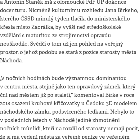
a Antonín Staněk má z olomoucké PdF UP dokonce
docenturu. Nicméně kulturnímu rozhledu Jana Birkeho,
kterého ČSSD minulý týden tlačila do ministerského
křesla místo Zaorálka, by vyšší než středoškolské
vzdělání s maturitou ze strojírenství opravdu
neuškodilo. Svědčí o tom už jen pohled na veřejný
prostor, o jehož podobu se stará z pozice starosty města
Náchoda.
„V nočních hodinách bude významnou dominantou
v centru města, stejně jako ten opravdový zámek, který
ční nad městem již po staletí,“ komentoval Birke v roce
2018 osazení kruhové křižovatky u Čedoku 3D modelem
náchodského zámku podsvíceného ledkami. Nebylo to
v posledních letech v Náchodě jediné zhmotnění
nočních můr lidí, kteří na rozdíl od starosty nemají pocit,
že si má vedení města za veřejné peníze ve veřejném