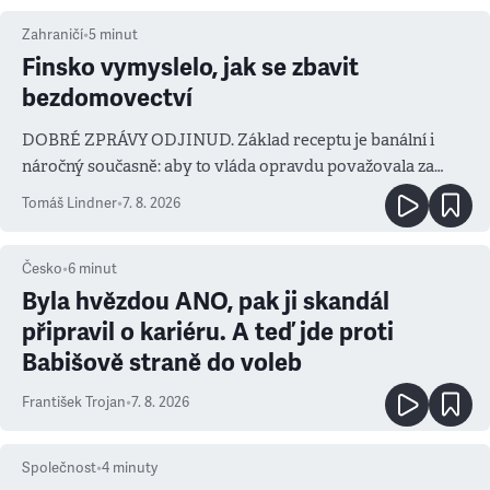
Zahraničí
•
5
minut
Finsko vymyslelo, jak se zbavit
bezdomovectví
DOBRÉ ZPRÁVY ODJINUD. Základ receptu je banální i
náročný současně: aby to vláda opravdu považovala za
prioritu
Tomáš Lindner
•
7. 8. 2026
Česko
•
6
minut
Byla hvězdou ANO, pak ji skandál
připravil o kariéru. A teď jde proti
Babišově straně do voleb
František Trojan
•
7. 8. 2026
Společnost
•
4
minuty