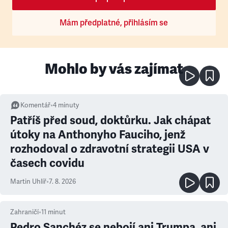
Mám předplatné, přihlásím se
Mohlo by vás zajímat
Komentář
•
4
minuty
Patříš před soud, doktůrku. Jak chápat
útoky na Anthonyho Fauciho, jenž
rozhodoval o zdravotní strategii USA v
časech covidu
Martin Uhlíř
•
7. 8. 2026
Zahraničí
•
11
minut
Pedro Sanchéz se nebojí ani Trumpa, ani