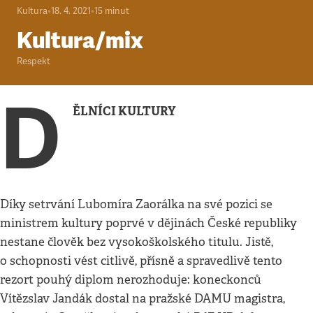
Kultura
•
18. 4. 2021
•
15
minut
Kultura/mix
Respekt
D
ĚLNÍCI KULTURY
Díky setrvání Lubomíra Zaorálka na své pozici se
ministrem kultury poprvé v dějinách České republiky
nestane člověk bez vysokoškolského titulu. Jistě,
o schopnosti vést citlivě, přísně a spravedlivě tento
rezort pouhý diplom nerozhoduje: koneckonců
Vítězslav Jandák dostal na pražské DAMU magistra,