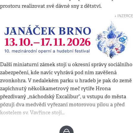
prostoru realizovat své dávné sny z dětství.
↓ INZERCE
Další miniaturní zámek stojí u okresní správy sociálního
zabezpečení, kde navíc vyhrává pod ním zavěšená
zvonkohra. V nedalekém parku u hradeb je pak do země
zapíchnutý několikametrový meč rytíře Hrona
přezdívaný „náchodský Excalibur“, u vstupu do města
pózují dva medvědi vyřezaní motorovou pilou a před
kostelem sv. Vavřince stojí…