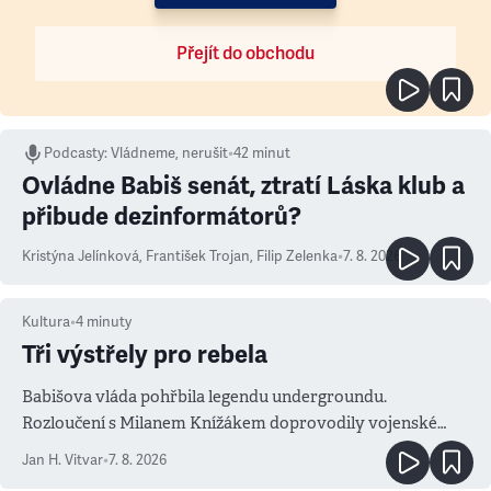
Přejít do obchodu
Podcasty
:
Vládneme, nerušit
•
42 minut
Ovládne Babiš senát, ztratí Láska klub a
přibude dezinformátorů?
Kristýna Jelínková
,
František Trojan
,
Filip Zelenka
•
7. 8. 2026
Kultura
•
4
minuty
Tři výstřely pro rebela
Babišova vláda pohřbila legendu undergroundu.
Rozloučení s Milanem Knížákem doprovodily vojenské
salvy i kritika pokrokářů
Jan H. Vitvar
•
7. 8. 2026