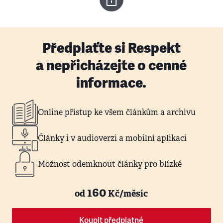
Předplaťte si Respekt
a nepřicházejte o cenné
informace.
Online přístup ke všem článkům a archivu
Články i v audioverzi a mobilní aplikaci
Možnost odemknout články pro blízké
160
od
Kč/měsíc
Koupit předplatné