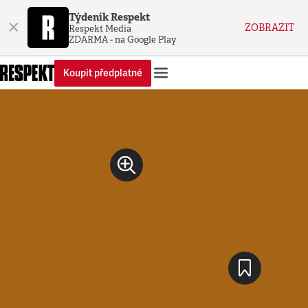
Týdeník Respekt
×
ZOBRAZIT
Respekt Media
ZDARMA - na Google Play
Koupit předplatné