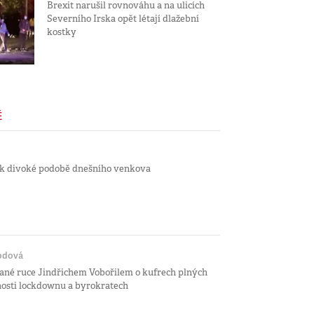
Brexit narušil rovnováhu a na ulicích
Severního Irska opět létají dlažební
kostky
É
 k divoké podobě dnešního venkova
odová
dané ruce Jindřichem Vobořilem o kufrech plných
osti lockdownu a byrokratech