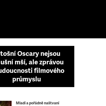
tošní Oscary nejsou
ušní mší, ale zprávou
udoucnosti filmového
průmyslu
Mladí a pořádně naštvaní