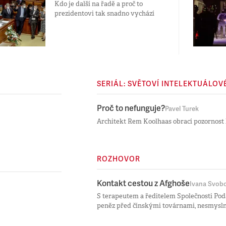
Kdo je další na řadě a proč to
prezidentovi tak snadno vychází
SERIÁL: SVĚTOVÍ INTELEKTUÁLOV
Proč to nefunguje?
Pavel Turek
Architekt Rem Koolhaas obrací pozornost
ROZHOVOR
Kontakt cestou z Afghoše
Ivana Svob
S terapeutem a ředitelem Společnosti Po
peněz před čínskými továrnami, nesmysln