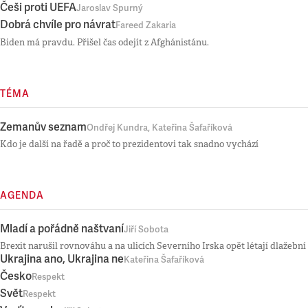
Češi proti UEFA
Jaroslav Spurný
Dobrá chvíle pro návrat
Fareed Zakaria
Biden má pravdu. Přišel čas odejít z Afghánistánu.
TÉMA
Zemanův seznam
Ondřej Kundra, Kateřina Šafaříková
Kdo je další na řadě a proč to prezidentovi tak snadno vychází
AGENDA
Mladí a pořádně naštvaní
Jiří Sobota
Brexit narušil rovnováhu a na ulicích Severního Irska opět létají dlažební
Ukrajina ano, Ukrajina ne
Kateřina Šafaříková
Česko
Respekt
Svět
Respekt