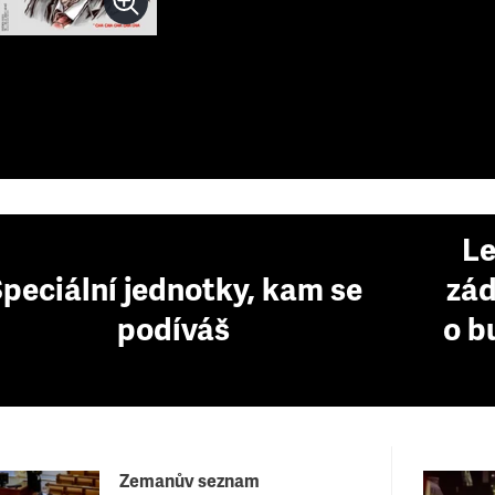
Le
peciální jednotky, kam se
zád
podíváš
o b
Zemanův seznam