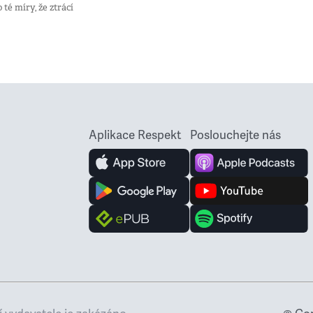
té míry, že ztrácí
Aplikace Respekt
Poslouchejte nás