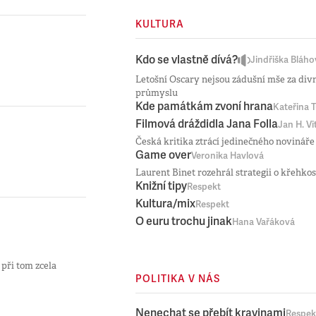
KULTURA
Kdo se vlastně dívá?
Jindřiška Bláho
Letošní Oscary nejsou zádušní mše za di
průmyslu
Kde památkám zvoní hrana
Kateřina 
Filmová dráždidla Jana Folla
Jan H. Vi
Česká kritika ztrácí jedinečného noviná
Game over
Veronika Havlová
Laurent Binet rozehrál strategii o křehkost
Knižní tipy
Respekt
Kultura/mix
Respekt
O euru trochu jinak
Hana Vařáková
 při tom zcela
POLITIKA V NÁS
Nenechat se přebít kravinami
Respek