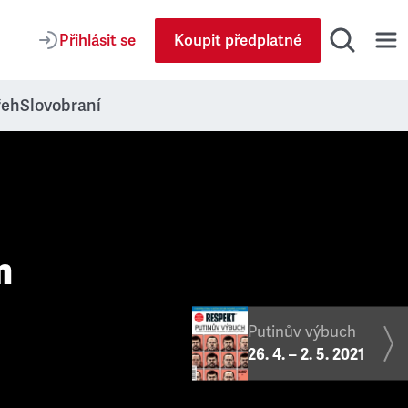
Přihlásit se
Koupit předplatné
řeh
Slovobraní
m
Putinův výbuch
26. 4. – 2. 5. 2021