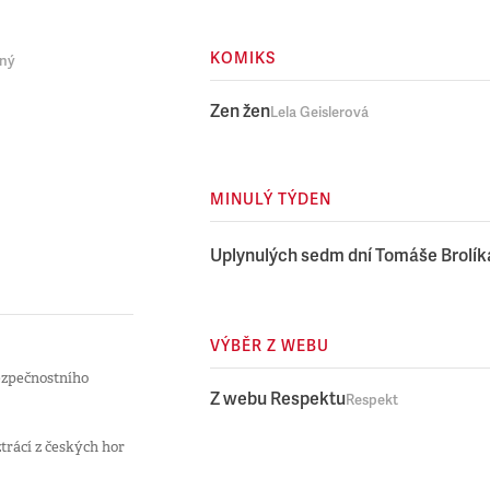
KOMIKS
rný
Zen žen
Lela Geislerová
MINULÝ TÝDEN
Uplynulých sedm dní Tomáše Brolík
VÝBĚR Z WEBU
bezpečnostního
Z webu Respektu
Respekt
trácí z českých hor