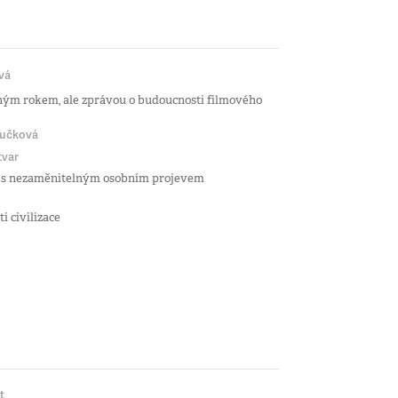
vá
vným rokem, ale zprávou o budoucnosti filmového
Tučková
tvar
ře s nezaměnitelným osobním projevem
i civilizace
t