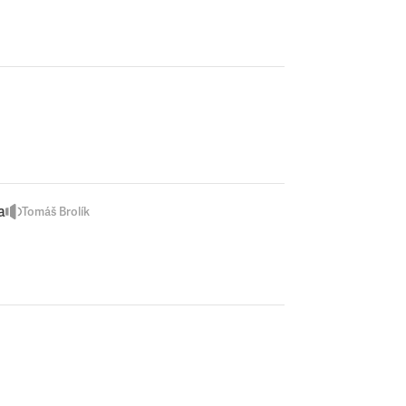
a
Tomáš Brolík