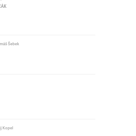
ACÁK
máš Šebek
j Kopel