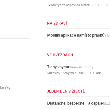
Tento týden odpovídá historik PETR PL
NA ZDRAVÍ
Mobilní aplikace namísto prášků?
To
VE HVĚZDÁCH
Tichý voyeur
Jaroslav Spurný
Miroslav Tichý 20. 11. 1926 − 12. 4. 2011
 kostky
JEDEN DEN V ŽIVOTĚ
Distančně, bezpečně... a ospale
Matě