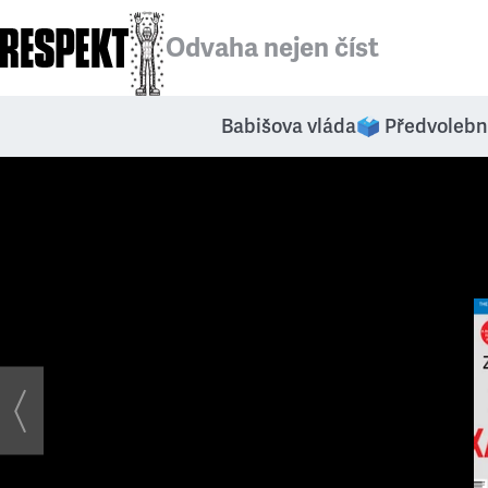
Odvaha nejen číst
Babišova vláda
🗳️ Předvolebn