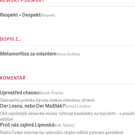
RESPEKT • DESPEKT
Respekt • Despekt
Respekt
DOPIS Z…
Metamorfóza za volantem
Anna Došima
KOMENTÁŘ
Uprostřed chaosu
Marek Švehla
Zahraniční politika bývala českou chloubou, už není
Der Losna, nebo Der Mažňák?
Tomáš Lindner
Obě nejsilnější německé strany vybírají kandidáty na kancléře – a působí
odlišně
Proč nás zajímá Lipovská
Erik Tabery
Radní České televize nic nehrozilo, chybu udělal policejní prezident