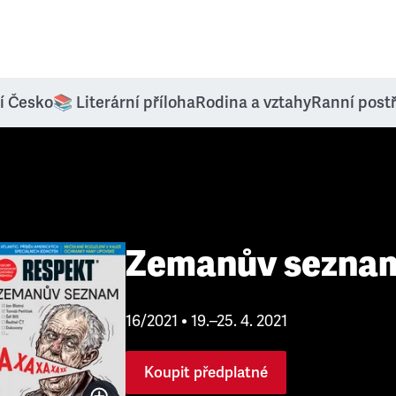
í Česko
📚 Literární příloha
Rodina a vztahy
Ranní post
Zemanův sezna
16/2021 • 19.–25. 4. 2021
Koupit předplatné