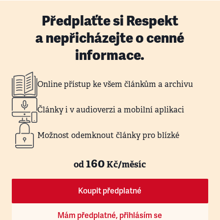
Předplaťte si Respekt
a nepřicházejte o cenné
informace.
Online přístup ke všem článkům a archivu
Články i v audioverzi a mobilní aplikaci
Možnost odemknout články pro blízké
160
od
Kč/měsíc
Koupit předplatné
Mám předplatné, přihlásím se