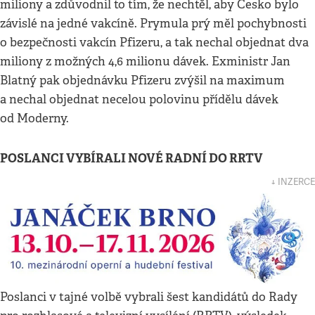
miliony a zdůvodnil to tím, že nechtěl, aby Česko bylo
závislé na jedné vakcíně. Prymula prý měl pochybnosti
o bezpečnosti vakcín Pfizeru, a tak nechal objednat dva
miliony z možných 4,6 milionu dávek. Exministr Jan
Blatný pak objednávku Pfizeru zvýšil na maximum
a nechal objednat necelou polovinu přídělu dávek
od Moderny.
POSLANCI VYBÍRALI NOVÉ RADNÍ DO RRTV
↓ INZERCE
Poslanci v tajné volbě vybrali šest kandidátů do Rady