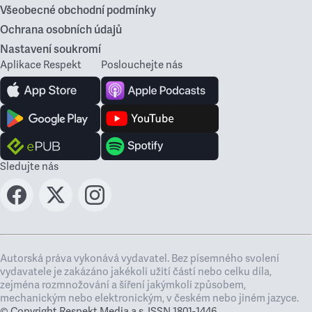
Všeobecné obchodní podmínky
Ochrana osobních údajů
Nastavení soukromí
Aplikace Respekt
Poslouchejte nás
Sledujte nás
Autorská práva vykonává vydavatel. Bez písemného svolení
vydavatele je zakázáno jakékoli užití částí nebo celku díla,
zejména rozmnožování a šíření jakýmkoli způsobem,
mechanickým nebo elektronickým, v českém nebo jiném jazyce.
© Copyright Respekt Media a.s. ISSN 1801-1446