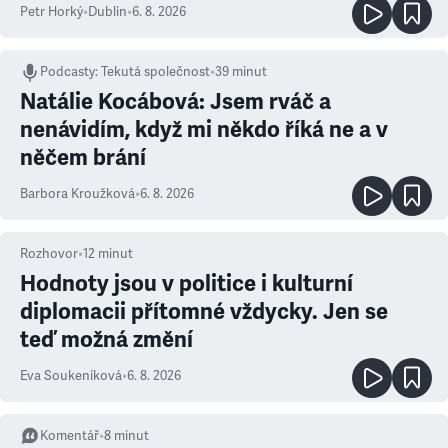
Petr Horký
•
Dublin
•
6. 8. 2026
Podcasty
:
Tekutá společnost
•
39 minut
Natálie Kocábová: Jsem rváč a
nenávidím, když mi někdo říká ne a v
něčem brání
Barbora Kroužková
•
6. 8. 2026
Rozhovor
•
12
minut
Hodnoty jsou v politice i kulturní
diplomacii přítomné vždycky. Jen se
teď možná změní
Eva Soukeníková
•
6. 8. 2026
Komentář
•
8
minut