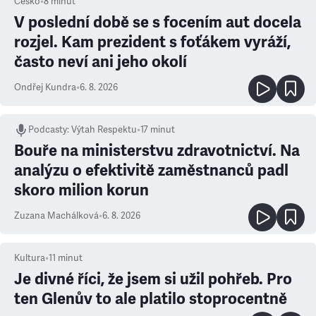
Česko
•
8
minut
V poslední době se s focením aut docela
rozjel. Kam prezident s foťákem vyráží,
často neví ani jeho okolí
Ondřej Kundra
•
6. 8. 2026
Podcasty
:
Výtah Respektu
•
17 minut
Bouře na ministerstvu zdravotnictví. Na
analýzu o efektivitě zaměstnanců padl
skoro milion korun
Zuzana Machálková
•
6. 8. 2026
Kultura
•
11
minut
Je divné říci, že jsem si užil pohřeb. Pro
ten Glenův to ale platilo stoprocentně