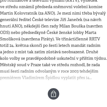
pro rozhlasové a televizní vysílání (RRTV), výsledek
ve středu oznámil předseda sněmovní volební komise
Martin Kolovratník (za ANO). Je mezi nimi třeba bývalý
generální ředitel České televize Jiří Janeček (na návrh
hnutí ANO), někdejší člen rady Milan Bouška (navržen
ODS) nebo předsedkyně České ženské lobby Marta
Smolíková (navržena Piráty). Ve třináctičlenné RRTV
totiž 24. května skončí po šesti letech mandát radním
a jedno z míst tak zatím zůstává neobsazené. Druhé
kolo volby se pravděpodobně uskuteční v příštím týdnu.
Městský soud v Praze také ve středu rozhodl, že rada
musí šesti radním odvolaným v roce 2003 tehdejším
premiérem Vladimírem Špidlou vyplatit přes 14…