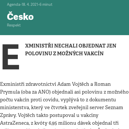
Agenda
•
18. 4. 2021
•
6
minut
Česko
Respekt
E
XMINISTŘI NECHALI OBJEDNAT JEN
POLOVINU Z MOŽNÝCH VAKCÍN
Exministři zdravotnictví Adam Vojtěch a Roman
Prymula (oba za ANO) objednali asi polovinu z možného
počtu vakcín proti covidu, vyplývá to z dokumentu
ministerstva, který ve čtvrtek zveřejnil server Seznam
Zprávy. Vojtěch takto postupoval u vakcíny
AstraZeneca, z kvóty 6,95 milionu dávek objednal tři