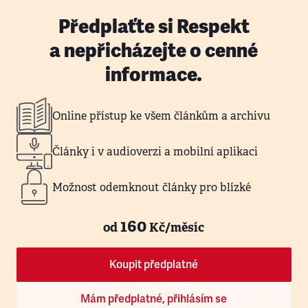
Předplaťte si Respekt
a nepřicházejte o cenné
informace.
Online přístup ke všem článkům a archivu
Články i v audioverzi a mobilní aplikaci
Možnost odemknout články pro blízké
160
od
Kč/měsíc
Koupit předplatné
Mám předplatné, přihlásím se