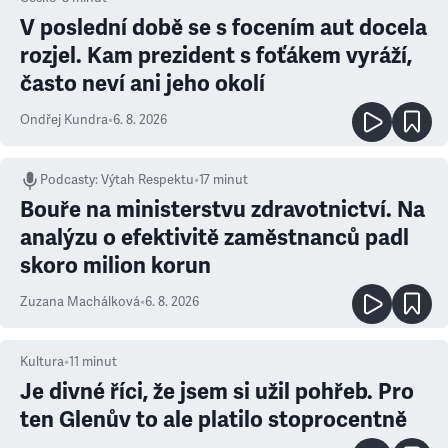
V poslední době se s focením aut docela
rozjel. Kam prezident s foťákem vyráží,
často neví ani jeho okolí
Ondřej Kundra
•
6. 8. 2026
Podcasty
:
Výtah Respektu
•
17 minut
Bouře na ministerstvu zdravotnictví. Na
analýzu o efektivitě zaměstnanců padl
skoro milion korun
Zuzana Machálková
•
6. 8. 2026
Kultura
•
11
minut
Je divné říci, že jsem si užil pohřeb. Pro
ten Glenův to ale platilo stoprocentně