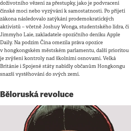
doživotního vězení za přestupky, jako je podvracení
čínské moci nebo vyzývání k samostatnosti. Po přijetí
zákona následovalo zatýkání prodemokratických
aktivistů – včetně Joshuy Wonga, studentského lídra, či
Jimmyho Laie, zakladatele opozičního deníku Apple
Daily. Na podzim Čína omezila práva opozice
v hongkongském městském parlamentu, další prioritou
je zvýšení kontroly nad školními osnovami. Velká
Británie i Spojené státy nabídly občanům Hongkongu
snazší vystěhování do svých zemí.
Běloruská revoluce