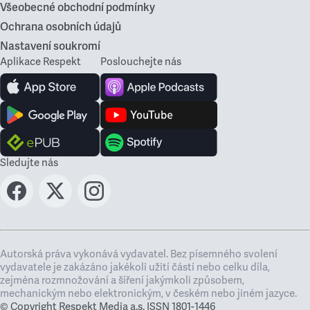
Všeobecné obchodní podmínky
Ochrana osobních údajů
Nastavení soukromí
Aplikace Respekt
Poslouchejte nás
Sledujte nás
Autorská práva vykonává vydavatel. Bez písemného svolení
vydavatele je zakázáno jakékoli užití částí nebo celku díla,
zejména rozmnožování a šíření jakýmkoli způsobem,
mechanickým nebo elektronickým, v českém nebo jiném jazyce.
© Copyright Respekt Media a.s. ISSN 1801-1446