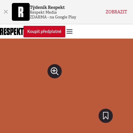
Týdeník Respekt
×
ZOBRAZIT
Respekt Media
ZDARMA - na Google Play
Koupit předplatné