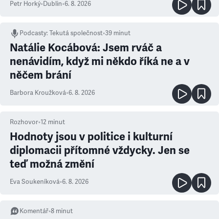
Petr Horký
•
Dublin
•
6. 8. 2026
Podcasty
:
Tekutá společnost
•
39 minut
Natálie Kocábová: Jsem rváč a
nenávidím, když mi někdo říká ne a v
něčem brání
Barbora Kroužková
•
6. 8. 2026
Rozhovor
•
12
minut
Hodnoty jsou v politice i kulturní
diplomacii přítomné vždycky. Jen se
teď možná změní
Eva Soukeníková
•
6. 8. 2026
Komentář
•
8
minut