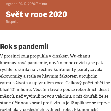
Agenda
•
20. 12. 2020
•
7
minut
Svět v roce 2020
Respekt
Rok s pandemií
V prosinci 2019 propukla v čínském Wu-chanu
koronavirová pandemie, nová nemoc covid-19 se pak
rychle rozšířila na všechny kontinenty, paralyzovala
ekonomiky a stala se hlavním faktorem určujícím
rytmus života v uplynulém roce. Celkový počet obětí se
blížil 1,7 milionu. Vědcům trvalo pouze rekordních deset
měsíců, než vyvinuli novou vakcínu, o níž doufali, že se
stane účinnou zbraní proti viru a jejíž aplikace se teprve
rozbíhala v posledních týdnech roku. Ekonomické