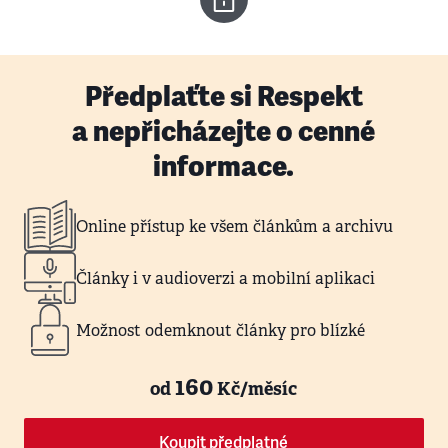
Předplaťte si Respekt
a nepřicházejte o cenné
informace.
Online přístup ke všem článkům a archivu
Články i v audioverzi a mobilní aplikaci
Možnost odemknout články pro blízké
160
od
Kč/měsíc
Koupit předplatné