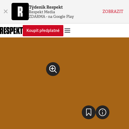
Týdeník Respekt
×
ZOBRAZIT
Respekt Media
ZDARMA - na Google Play
Koupit předplatné