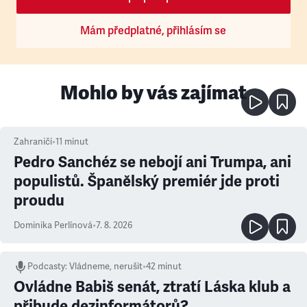
Mám předplatné, přihlásím se
Mohlo by vás zajímat
Zahraničí
•
11
minut
Pedro Sanchéz se nebojí ani Trumpa, ani
populistů. Španělský premiér jde proti
proudu
Dominika Perlínová
•
7. 8. 2026
Podcasty
:
Vládneme, nerušit
•
42 minut
Ovládne Babiš senát, ztratí Láska klub a
přibude dezinformátorů?