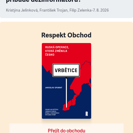
Kristýna Jelínková
,
František Trojan
,
Filip Zelenka
•
7. 8. 2026
Respekt Obchod
Přejít do obchodu