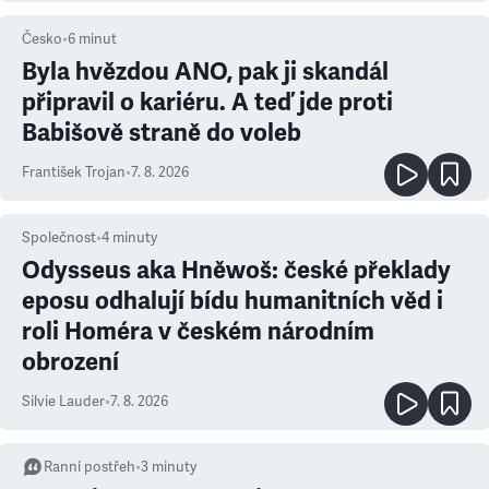
Česko
•
6
minut
Byla hvězdou ANO, pak ji skandál
připravil o kariéru. A teď jde proti
Babišově straně do voleb
František Trojan
•
7. 8. 2026
Společnost
•
4
minuty
Odysseus aka Hněwoš: české překlady
eposu odhalují bídu humanitních věd i
roli Homéra v českém národním
obrození
Silvie Lauder
•
7. 8. 2026
Ranní postřeh
•
3
minuty