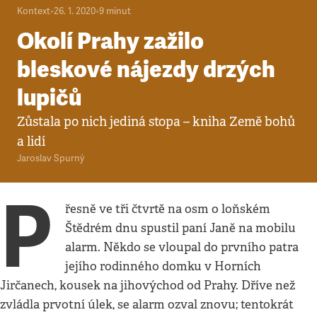
Kontext
•
26. 1. 2020
•
9
minut
Okolí Prahy zažilo
bleskové nájezdy drzých
lupičů
Zůstala po nich jediná stopa – kniha Země bohů
a lidí
Jaroslav Spurný
P
řesně ve tři čtvrtě na osm o loňském
Štědrém dnu spustil paní Janě na mobilu
alarm. Někdo se vloupal do prvního patra
jejího rodinného domku v Horních
Jirčanech, kousek na jihovýchod od Prahy. Dříve než
zvládla prvotní úlek, se alarm ozval znovu; tentokrát