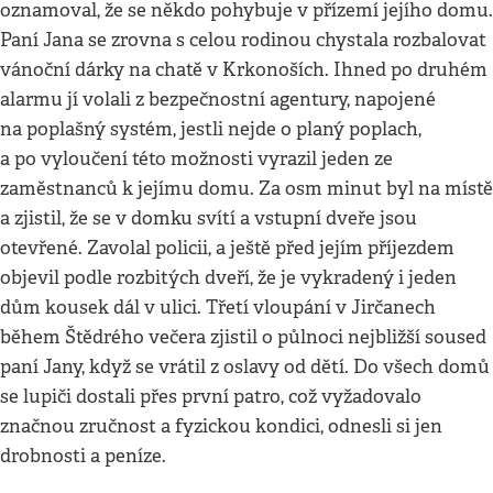
oznamoval, že se někdo pohybuje v přízemí jejího domu.
Paní Jana se zrovna s celou rodinou chystala rozbalovat
vánoční dárky na chatě v Krkonoších. Ihned po druhém
alarmu jí volali z bezpečnostní agentury, napojené
na poplašný systém, jestli nejde o planý poplach,
a po vyloučení této možnosti vyrazil jeden ze
zaměstnanců k jejímu domu. Za osm minut byl na místě
a zjistil, že se v domku svítí a vstupní dveře jsou
otevřené. Zavolal policii, a ještě před jejím příjezdem
objevil podle rozbitých dveří, že je vykradený i jeden
dům kousek dál v ulici. Třetí vloupání v Jirčanech
během Štědrého večera zjistil o půlnoci nejbližší soused
paní Jany, když se vrátil z oslavy od dětí. Do všech domů
se lupiči dostali přes první patro, což vyžadovalo
značnou zručnost a fyzickou kondici, odnesli si jen
drobnosti a peníze.