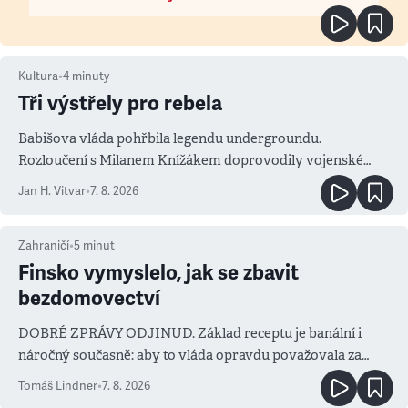
Kultura
•
4
minuty
Tři výstřely pro rebela
Babišova vláda pohřbila legendu undergroundu.
Rozloučení s Milanem Knížákem doprovodily vojenské
salvy i kritika pokrokářů
Jan H. Vitvar
•
7. 8. 2026
Zahraničí
•
5
minut
Finsko vymyslelo, jak se zbavit
bezdomovectví
DOBRÉ ZPRÁVY ODJINUD. Základ receptu je banální i
náročný současně: aby to vláda opravdu považovala za
prioritu
Tomáš Lindner
•
7. 8. 2026