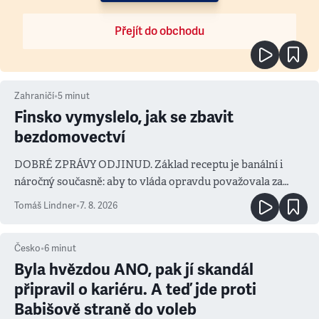
Přejít do obchodu
Zahraničí
•
5
minut
Finsko vymyslelo, jak se zbavit
bezdomovectví
DOBRÉ ZPRÁVY ODJINUD. Základ receptu je banální i
náročný současně: aby to vláda opravdu považovala za
prioritu
Tomáš Lindner
•
7. 8. 2026
Česko
•
6
minut
Byla hvězdou ANO, pak jí skandál
připravil o kariéru. A teď jde proti
Babišově straně do voleb