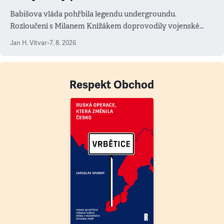
Babišova vláda pohřbila legendu undergroundu.
Rozloučení s Milanem Knížákem doprovodily vojenské
salvy i kritika pokrokářů
Jan H. Vitvar
•
7. 8. 2026
Respekt Obchod