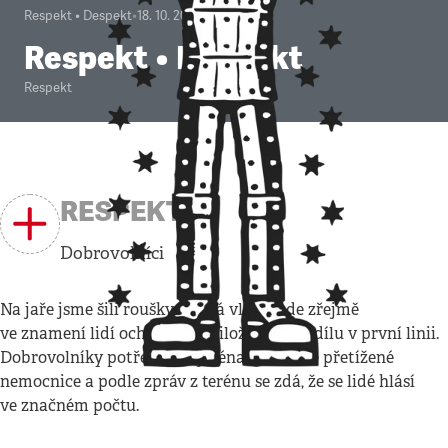
Respekt • Despekt
•
18. 10. 2020
Respekt • Despekt
Respekt
RESPEKT
Dobrovolníci
Na jaře jsme šili roušky, druhá vlna bude zřejmě
ve znamení lidí ochotných přiložit ruku k dílu v první linii.
Dobrovolníky potřebují zejména stále více přetížené
nemocnice a podle zpráv z terénu se zdá, že se lidé hlásí
ve značném počtu.