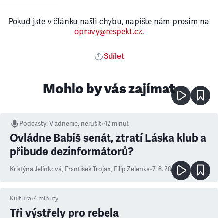
Pokud jste v článku našli chybu, napište nám prosím na
opravy@respekt.cz
.
Sdílet
Mohlo by vás zajímat
Podcasty
:
Vládneme, nerušit
•
42 minut
Ovládne Babiš senát, ztratí Láska klub a
přibude dezinformátorů?
Kristýna Jelínková
,
František Trojan
,
Filip Zelenka
•
7. 8. 2026
Kultura
•
4
minuty
Tři výstřely pro rebela