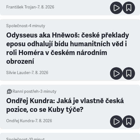
František Trojan
•
7. 8. 2026
Společnost
•
4
minuty
Odysseus aka Hněwoš: české překlady
eposu odhalují bídu humanitních věd i
roli Homéra v českém národním
obrození
Silvie Lauder
•
7. 8. 2026
Ranní postřeh
•
3
minuty
Ondřej Kundra: Jaká je vlastně česká
pozice, co se Kuby týče?
Ondřej Kundra
•
7. 8. 2026
Společnost
•
10
minut