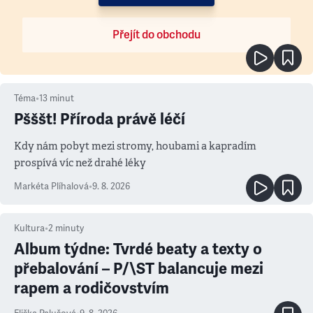
Přejít do obchodu
Téma
•
13
minut
Pšššt! Příroda právě léčí
Kdy nám pobyt mezi stromy, houbami a kapradím
prospívá víc než drahé léky
Markéta Plíhalová
•
9. 8. 2026
Kultura
•
2
minuty
Album týdne: Tvrdé beaty a texty o
přebalování – P/\ST balancuje mezi
rapem a rodičovstvím