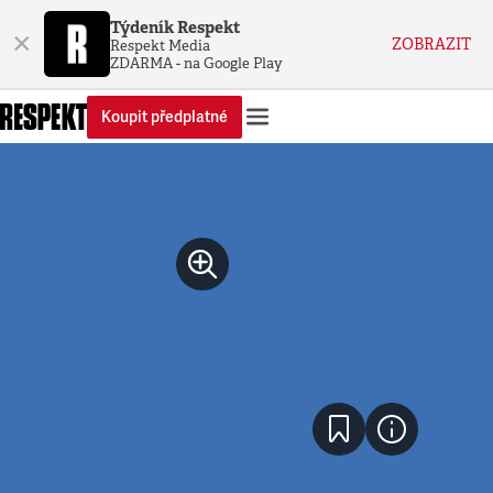
Týdeník Respekt
×
ZOBRAZIT
Respekt Media
ZDARMA - na Google Play
Koupit předplatné