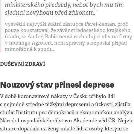
ministerského předsedy, neboť bych mu tím
sjednal nevýhodu před zákonem,“
vysvětlil nejvyšší státní zástupce Pavel Zeman, proč
pouze konstatoval, že závěr středočeského krajského
úřadu, že Andrej Babiš nemá rozhodující vliv na firmy
v holdingu Agrofert, není správný, a neposlal případ
mimořádně k soudu.
DUŠEVNÍ ZDRAVÍ
Nouzový stav přinesl deprese
V době koronavirové nákazy v Česku přibylo lidí
s nejméně středně těžkými depresemi a úzkostí, zjistila
studie Institutu pro demokracii a ekonomickou analýzu
Národohospodářského ústavu Akademie věd ČR. Nejvíc
situace dopadala na ženy, mladé lidi a osoby, kterým se