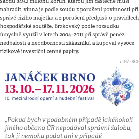
škodu 849,2 milionu korun, kterou jim částečně musí
nahradit, vinna je podle soudu z porušení povinnosti při
správě cizího majetku a z porušení předpisů o pravidlech
hospodářské soutěže. Brzkovský podle rozsudku
úmyslně využil v letech 2004–2011 při správě peněz
nedbalosti a neodbornosti zákazníků a kupoval vysoce
rizikové investiční cenné papíry.
↓ INZERCE
„Pokud bych v podobném případě jakéhokoli
jiného občana ČR nepodával správní žalobu,
tak ji nemohu podat ani v případě