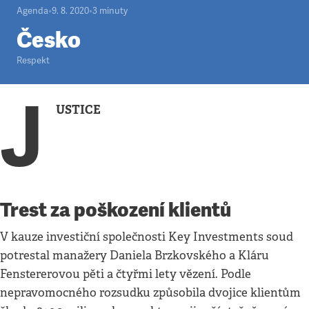
Agenda
•
9. 8. 2020
•
3
minuty
Česko
Respekt
J
USTICE
Trest za poškození klientů
V kauze investiční společnosti Key Investments soud
potrestal manažery Daniela Brzkovského a Kláru
Fenstererovou pěti a čtyřmi lety vězení. Podle
nepravomocného rozsudku způsobila dvojice klientům