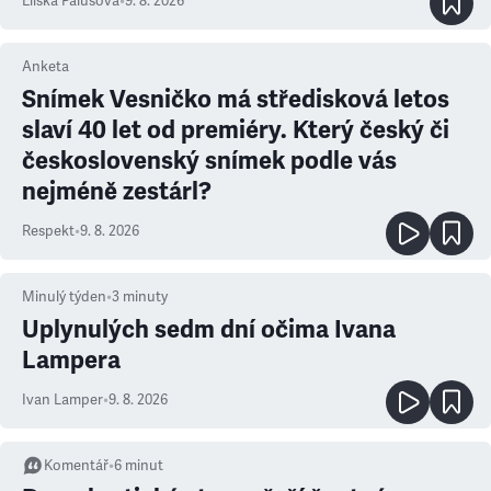
Eliška Palušová
•
9. 8. 2026
Anketa
Snímek Vesničko má středisková letos
slaví 40 let od premiéry. Který český či
československý snímek podle vás
nejméně zestárl?
Respekt
•
9. 8. 2026
Minulý týden
•
3
minuty
Uplynulých sedm dní očima Ivana
Lampera
Ivan Lamper
•
9. 8. 2026
Komentář
•
6
minut