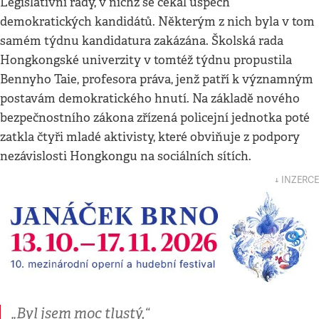
Legislativní rady, v nichž se čekal úspěch
demokratických kandidátů. Některým z nich byla v tom
samém týdnu kandidatura zakázána. Školská rada
Hongkongské univerzity v tomtéž týdnu propustila
Bennyho Taie, profesora práva, jenž patří k významným
postavám demokratického hnutí. Na základě nového
bezpečnostního zákona zřízená policejní jednotka poté
zatkla čtyři mladé aktivisty, které obviňuje z podpory
nezávislosti Hongkongu na sociálních sítích.
↓ INZERCE
„Byl jsem moc tlustý,“