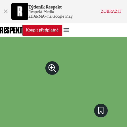
Týdeník Respekt
×
ZOBRAZIT
Respekt Media
ZDARMA - na Google Play
Koupit předplatné