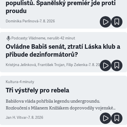
populistů. Španělský premiér jde proti
proudu
Dominika Perlínová
•
7. 8. 2026
Podcasty
:
Vládneme, nerušit
•
42 minut
Ovládne Babiš senát, ztratí Láska klub a
přibude dezinformátorů?
Kristýna Jelínková
,
František Trojan
,
Filip Zelenka
•
7. 8. 2026
Kultura
•
4
minuty
Tři výstřely pro rebela
Babišova vláda pohřbila legendu undergroundu.
Rozloučení s Milanem Knížákem doprovodily vojenské
salvy i kritika pokrokářů
Jan H. Vitvar
•
7. 8. 2026