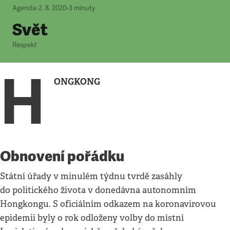
Agenda
•
2. 8. 2020
•
3
minuty
Svět
Respekt
H
ONGKONG
Obnovení pořádku
Státní úřady v minulém týdnu tvrdě zasáhly
do politického života v donedávna autonomním
Hongkongu. S oficiálním odkazem na koronavirovou
epidemii byly o rok odloženy volby do místní