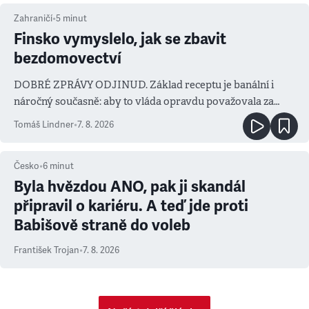
Zahraničí
•
5
minut
Finsko vymyslelo, jak se zbavit
bezdomovectví
DOBRÉ ZPRÁVY ODJINUD. Základ receptu je banální i
náročný současně: aby to vláda opravdu považovala za
prioritu
Tomáš Lindner
•
7. 8. 2026
Česko
•
6
minut
Byla hvězdou ANO, pak ji skandál
připravil o kariéru. A teď jde proti
Babišově straně do voleb
František Trojan
•
7. 8. 2026