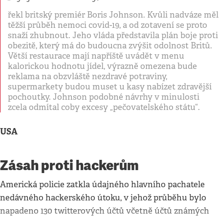
řekl britský premiér Boris Johnson. Kvůli nadváze měl
těžší průběh nemoci covid-19, a od zotavení se proto
snaží zhubnout. Jeho vláda představila plán boje proti
obezitě, který má do budoucna zvýšit odolnost Britů.
Větší restaurace mají napříště uvádět v menu
kalorickou hodnotu jídel, výrazně omezena bude
reklama na obzvláště nezdravé potraviny,
supermarkety budou muset u kasy nabízet zdravější
pochoutky. Johnson podobné návrhy v minulosti
zcela odmítal coby excesy „pečovatelského státu“.
USA
Zásah proti hackerům
Americká policie zatkla údajného hlavního pachatele
nedávného hackerského útoku, v jehož průběhu bylo
napadeno 130 twitterových účtů včetně účtů známých