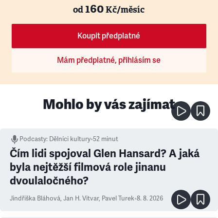
160
od
Kč/měsíc
Koupit předplatné
Mám předplatné, přihlásím se
Mohlo by vás zajímat
Podcasty
:
Dělníci kultury
•
52 minut
Čím lidi spojoval Glen Hansard? A jaká
byla nejtěžší filmová role jinanu
dvoulaločného?
Jindřiška Bláhová
,
Jan H. Vitvar
,
Pavel Turek
•
8. 8. 2026