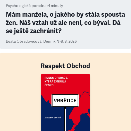
Psychologická poradna
•
4
minuty
Mám manžela, o jakého by stála spousta
žen. Náš vztah už ale není, co býval. Dá
se ještě zachránit?
Beáta Obradovičová
,
Denník N
•
8. 8. 2026
Respekt Obchod