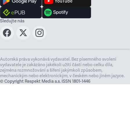
Sledujte nás
Autorská práva vykonává vydavatel. Bez písemného svolení
vydavatele je zakázáno jakékoli užití částí nebo celku díla,
zejména rozmnožování a šíření jakýmkoli způsobem,
mechanickým nebo elektronickým, v českém nebo jiném jazyce.
© Copyright Respekt Media a.s. ISSN 1801-1446