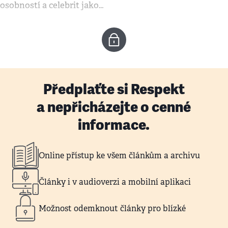
osobností a celebrit jako…
Předplaťte si Respekt
a nepřicházejte o cenné
informace.
Online přístup ke všem článkům a archivu
Články i v audioverzi a mobilní aplikaci
Možnost odemknout články pro blízké