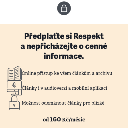
Předplaťte si Respekt
a nepřicházejte o cenné
informace.
Online přístup ke všem článkům a archivu
Články i v audioverzi a mobilní aplikaci
Možnost odemknout články pro blízké
160
od
Kč/měsíc