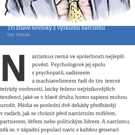
V hlavě
•
2. 8. 2020
•
5
minut
Já, já a já
Tři žhavé novinky z výzkumu narcismu
Petr Třešňák
N
arcismus nemá ve společnosti nejlepší
pověst. Psychologové jej spolu
s psychopatií, sadismem
a machiavelismem řadí do tzv. temné
tetrády osobnosti, laicky řešeno nejrizikovějších
tendencí, jaké se v hlavě druhu homo sapiens mohou
urodit. Média se poslední dvě dekády předhánějí
v radách, jak se chránit před narcistním rodičem,
partnerem, šéfem nebo politickým lídrem. A narcismu,
zdá se, v západní populaci navíc s každou generací