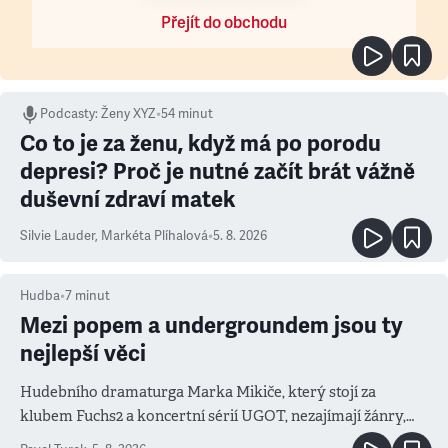
Přejít do obchodu
Podcasty
:
Ženy XYZ
•
54 minut
Co to je za ženu, když má po porodu
depresi? Proč je nutné začít brát vážně
duševní zdraví matek
Silvie Lauder
,
Markéta Plíhalová
•
5. 8. 2026
Hudba
•
7
minut
Mezi popem a undergroundem jsou ty
nejlepší věci
Hudebního dramaturga Marka Mikiče, který stojí za
klubem Fuchs2 a koncertní sérií UGOT, nezajímají žánry,
ale atmosféra