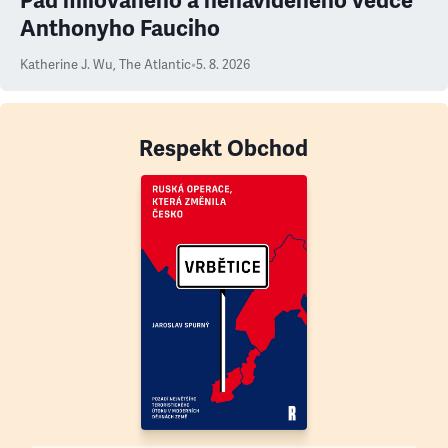
Pád milovaného a nenáviděného vědce
Anthonyho Fauciho
Katherine J. Wu
,
The Atlantic
•
5. 8. 2026
Respekt Obchod