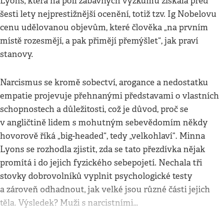
Lyons, která na poli zábavných výzkumů získala před
šesti lety nejprestižnější ocenění, totiž tzv. Ig Nobelovu
cenu udělovanou objevům, které člověka „na prvním
místě rozesmějí, a pak přimějí přemýšlet“, jak praví
stanovy.
Narcismus se kromě sobectví, arogance a nedostatku
empatie projevuje přehnanými představami o vlastních
schopnostech a důležitosti, což je důvod, proč se
v angličtině lidem s mohutným sebevědomím někdy
hovorově říká „big-headed“, tedy „velkohlaví“. Minna
Lyons se rozhodla zjistit, zda se tato přezdívka nějak
promítá i do jejich fyzického sebepojetí. Nechala tři
stovky dobrovolníků vyplnit psychologické testy
a zároveň odhadnout, jak velké jsou různé části jejich
těla. Výsledek? Muži s narcistními…