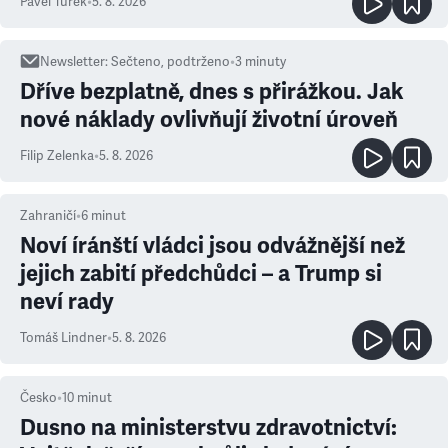
Pavel Turek
•
5. 8. 2026
Newsletter
:
Sečteno, podtrženo
•
3
minuty
Dříve bezplatně, dnes s přirážkou. Jak
nové náklady ovlivňují životní úroveň
Filip Zelenka
•
5. 8. 2026
Zahraničí
•
6
minut
Noví íránští vládci jsou odvážnější než
jejich zabití předchůdci – a Trump si
neví rady
Tomáš Lindner
•
5. 8. 2026
Česko
•
10
minut
Dusno na ministerstvu zdravotnictví: