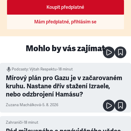
Koupit předplatné
Mám předplatné, přihlásím se
Mohlo by vás zajímat
Podcasty
:
Výtah Respektu
•
18 minut
Mírový plán pro Gazu je v začarovaném
kruhu. Nastane dřív stažení Izraele,
nebo odzbrojení Hamásu?
Zuzana Machálková
•
5. 8. 2026
Zahraničí
•
18
minut