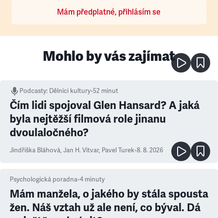
Mám předplatné, přihlásím se
Mohlo by vás zajímat
Podcasty
:
Dělníci kultury
•
52 minut
Čím lidi spojoval Glen Hansard? A jaká
byla nejtěžší filmová role jinanu
dvoulaločného?
Jindřiška Bláhová
,
Jan H. Vitvar
,
Pavel Turek
•
8. 8. 2026
Psychologická poradna
•
4
minuty
Mám manžela, o jakého by stála spousta
žen. Náš vztah už ale není, co býval. Dá