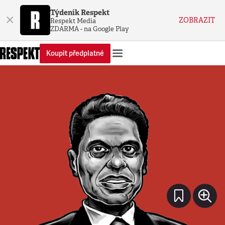
Týdeník Respekt
×
ZOBRAZIT
Respekt Media
ZDARMA - na Google Play
Koupit předplatné