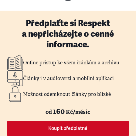
Předplaťte si Respekt
a nepřicházejte o cenné
informace.
Online přístup ke všem článkům a archivu
Články i v audioverzi a mobilní aplikaci
Možnost odemknout články pro blízké
160
od
Kč/měsíc
Koupit předplatné