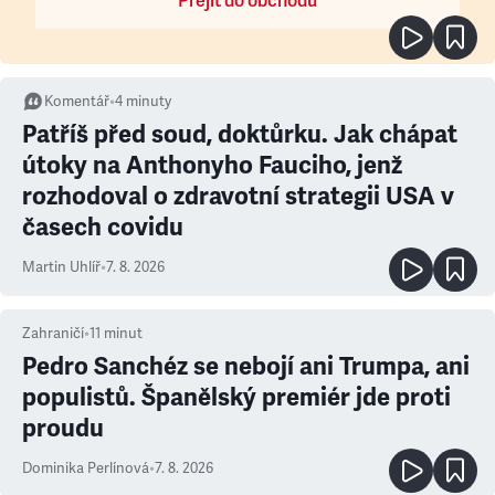
Přejít do obchodu
Komentář
•
4
minuty
Patříš před soud, doktůrku. Jak chápat
útoky na Anthonyho Fauciho, jenž
rozhodoval o zdravotní strategii USA v
časech covidu
Martin Uhlíř
•
7. 8. 2026
Zahraničí
•
11
minut
Pedro Sanchéz se nebojí ani Trumpa, ani
populistů. Španělský premiér jde proti
proudu
Dominika Perlínová
•
7. 8. 2026