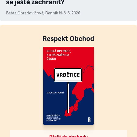
se ještě zachránit?
Beáta Obradovičová
,
Denník N
•
8. 8. 2026
Respekt Obchod