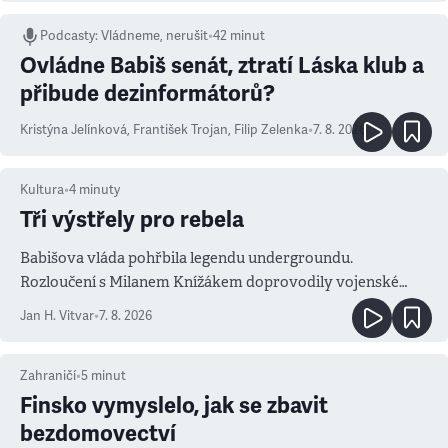
Podcasty
:
Vládneme, nerušit
•
42 minut
Ovládne Babiš senát, ztratí Láska klub a
přibude dezinformátorů?
Kristýna Jelínková
,
František Trojan
,
Filip Zelenka
•
7. 8. 2026
Kultura
•
4
minuty
Tři výstřely pro rebela
Babišova vláda pohřbila legendu undergroundu.
Rozloučení s Milanem Knížákem doprovodily vojenské
salvy i kritika pokrokářů
Jan H. Vitvar
•
7. 8. 2026
Zahraničí
•
5
minut
Finsko vymyslelo, jak se zbavit
bezdomovectví