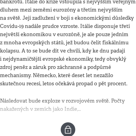
bankrotů. Itálie do krize vstoupila s nejvyšším veřejným
dluhem mezi zeměmi eurozóny a třetím nejvyšším
na světě. Její zadlužení v boji s ekonomickými důsledky
Covidu-19 nadále prudce vzroste. Itálie disponuje třetí
největší ekonomikou v eurozóně, je ale pouze jedním
z mnoha evropských států, jež budou čelit fiskálnímu
kolapsu. A to se bude dít ve chvíli, kdy ke dnu padají
i nejdynamičtější evropské ekonomiky, tedy obvyklý
zdroj peněz a záruk pro záchranné a podpůrné
mechanismy. Německo, které deset let nezažilo
skutečnou recesi, letos očekává propad o pět procent.
Následovat bude exploze v rozvojovém světě. Počty
nakažených v zemích jako Indie,…