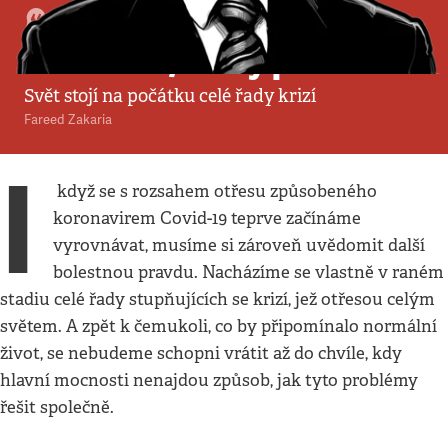
Komentář
:
Politika
•
5. 4. 2020
•
5
minut
Malí kluci, velký problém
Svět stojí na počátku celé řady krizí
Fareed Zakaria
I
když se s rozsahem otřesu způsobeného
koronavirem Covid-19 teprve začínáme
vyrovnávat, musíme si zároveň uvědomit další
bolestnou pravdu. Nacházíme se vlastně v raném
stadiu celé řady stupňujících se krizí, jež otřesou celým
světem. A zpět k čemukoli, co by připomínalo normální
život, se nebudeme schopni vrátit až do chvíle, kdy
hlavní mocnosti nenajdou způsob, jak tyto problémy
řešit společně.