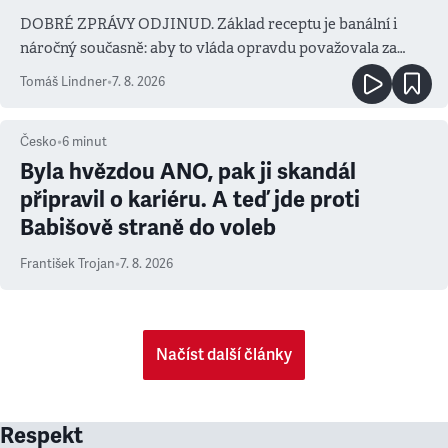
DOBRÉ ZPRÁVY ODJINUD. Základ receptu je banální i
náročný současně: aby to vláda opravdu považovala za
prioritu
Tomáš Lindner
•
7. 8. 2026
Česko
•
6
minut
Byla hvězdou ANO, pak ji skandál
připravil o kariéru. A teď jde proti
Babišově straně do voleb
František Trojan
•
7. 8. 2026
Načíst další články
Respekt