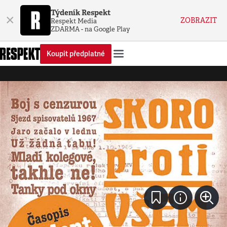
Týdeník Respekt
×
ZOBRAZIT
Respekt Media
ZDARMA - na Google Play
Koupit předplatné