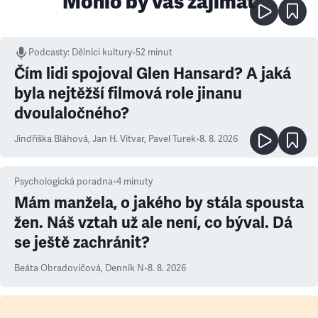
Mohlo by vás zajímat
Podcasty
:
Dělníci kultury
•
52 minut
Čím lidi spojoval Glen Hansard? A jaká
byla nejtěžší filmová role jinanu
dvoulaločného?
Jindřiška Bláhová
,
Jan H. Vitvar
,
Pavel Turek
•
8. 8. 2026
Psychologická poradna
•
4
minuty
Mám manžela, o jakého by stála spousta
žen. Náš vztah už ale není, co býval. Dá
se ještě zachránit?
Beáta Obradovičová
,
Denník N
•
8. 8. 2026