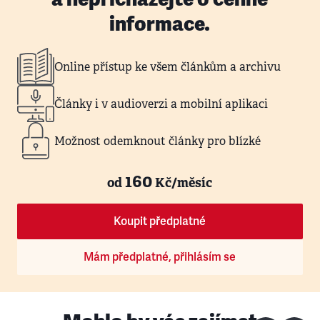
informace.
Online přístup ke všem článkům a archivu
Články i v audioverzi a mobilní aplikaci
Možnost odemknout články pro blízké
160
od
Kč/měsíc
Koupit předplatné
Mám předplatné, přihlásím se