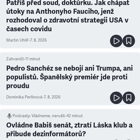
Patříš před soud, doktůrku. Jak chápat
útoky na Anthonyho Fauciho, jenž
rozhodoval o zdravotní strategii USA v
časech covidu
Martin Uhlíř
•
7. 8. 2026
Zahraničí
•
11
minut
Pedro Sanchéz se nebojí ani Trumpa, ani
populistů. Španělský premiér jde proti
proudu
Dominika Perlínová
•
7. 8. 2026
Podcasty
:
Vládneme, nerušit
•
42 minut
Ovládne Babiš senát, ztratí Láska klub a
přibude dezinformátorů?