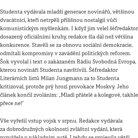
Studenta vydávala mladší generace novinářů, většinou
dvacátníci, kteří netrpěli přílišnou nostalgií vůči
komunistickým myšlenkám. I když jim velel šéfredaktor
dosazený oficiálními kruhy, redakce šla dál než většina
konkurence. Stavěli se za obnovu sociální demokracie,
odmítali kompromisy v zavádění politických reforem.
Šok vyvolal i text o zakázaném Rádiu Svobodná Evropa,
kterou novináři Studenta navštívili. Šéfredaktor
Literárních listů Milan Jungmann za to Studenta
kritizoval, protože prý hrozí provokace Moskvy. Jeho
článek končil zvoláním: „Mladí přátelé a kolegové, takhle
přece ne!“
Vše vyřešil vstup vojsk v srpnu. Redakce vydávala
za dobrodružných okolností zvláštní vydání, která
rozvážela v nákladním autě. I tehdy se projevila větší