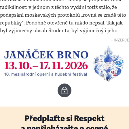
radikálnost: v jednom z těchto vydání totiž stálo, že
podepsání moskevských protokolů „rovná se zradě této
republiky“. Podobně otevřeně tu nikdo nepsal. Tak jak
byl výjimečný obsah Studenta, byl výjimečný i jeho…
↓ INZERCE
Předplaťte si Respekt
a nepřicházejte o cenné