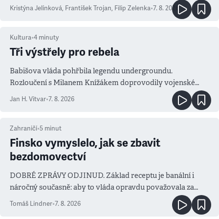
Kristýna Jelínková
,
František Trojan
,
Filip Zelenka
•
7. 8. 2026
Kultura
•
4
minuty
Tři výstřely pro rebela
Babišova vláda pohřbila legendu undergroundu.
Rozloučení s Milanem Knížákem doprovodily vojenské
salvy i kritika pokrokářů
Jan H. Vitvar
•
7. 8. 2026
Zahraničí
•
5
minut
Finsko vymyslelo, jak se zbavit
bezdomovectví
DOBRÉ ZPRÁVY ODJINUD. Základ receptu je banální i
náročný současně: aby to vláda opravdu považovala za
prioritu
Tomáš Lindner
•
7. 8. 2026