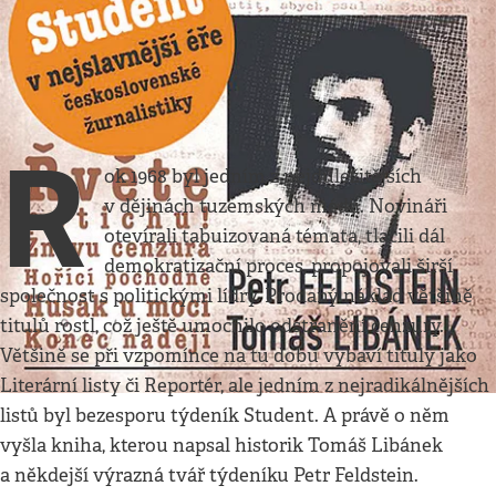
Kultura
•
28. 4. 2019
•
2
minuty
1968 a radikální Student
Erik Tabery
R
ok 1968 byl jedním z nejdůležitějších
v dějinách tuzemských médií. Novináři
otevírali tabuizovaná témata, tlačili dál
demokratizační proces, propojovali širší
společnost s politickými lídry. Prodaný náklad většině
titulů rostl, což ještě umocnilo odstranění cenzury.
Většině se při vzpomínce na tu dobu vybaví tituly jako
Literární listy či Reportér, ale jedním z nejradikálnějších
listů byl bezesporu týdeník Student. A právě o něm
vyšla kniha, kterou napsal historik Tomáš Libánek
a někdejší výrazná tvář týdeníku Petr Feldstein.