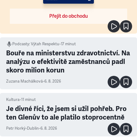
Přejít do obchodu
Podcasty
:
Výtah Respektu
•
17 minut
Bouře na ministerstvu zdravotnictví. Na
analýzu o efektivitě zaměstnanců padl
skoro milion korun
Zuzana Machálková
•
6. 8. 2026
Kultura
•
11
minut
Je divné říci, že jsem si užil pohřeb. Pro
ten Glenův to ale platilo stoprocentně
Petr Horký
•
Dublin
•
6. 8. 2026