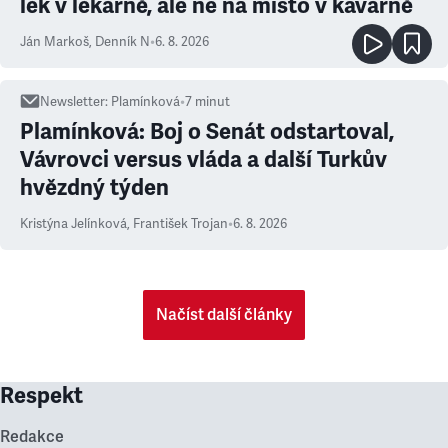
lék v lékárně, ale ne na místo v kavárně
Ján Markoš
,
Denník N
•
6. 8. 2026
Newsletter
:
Plamínková
•
7
minut
Plamínková: Boj o Senát odstartoval,
Vávrovci versus vláda a další Turkův
hvězdný týden
Kristýna Jelínková
,
František Trojan
•
6. 8. 2026
Načíst další články
Respekt
Redakce