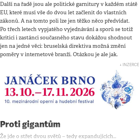
Další na řadě jsou ale politické garnitury v každém státě
EU, které musí vše do dvou let začlenit do vlastních
zákonů. A na tomto poli lze jen těžko něco předvídat.
Po třech letech vypjatého vyjednávání a sporů se totiž
kritici i zastánci současného stavu dokážou shodnout
jen na jedné věci: bruselská direktiva možná změní
poměry v internetové branži. Otázkou je ale jak.
↓ INZERCE
Proti gigantům
Že jde o střet dvou světů – tedy expandujících…