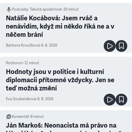
Podcasty
:
Tekutá společnost
•
39 minut
Natálie Kocábová: Jsem rváč a
nenávidím, když mi někdo říká ne a v
něčem brání
Barbora Kroužková
•
6. 8. 2026
Rozhovor
•
12
minut
Hodnoty jsou v politice i kulturní
diplomacii přítomné vždycky. Jen se
teď možná změní
Eva Soukeníková
•
6. 8. 2026
Komentář
•
8
minut
Ján Markoš: Neonacista má právo na