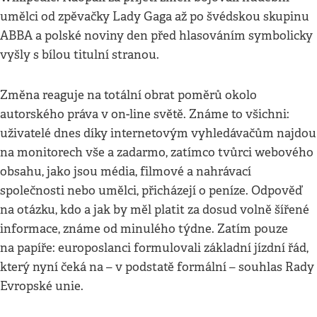
umělci od zpěvačky Lady Gaga až po švédskou skupinu
ABBA a polské noviny den před hlasováním symbolicky
vyšly s bílou titulní stranou.
Změna reaguje na totální obrat poměrů okolo
autorského práva v on-line světě. Známe to všichni:
uživatelé dnes díky internetovým vyhledávačům najdou
na monitorech vše a zadarmo, zatímco tvůrci webového
obsahu, jako jsou média, filmové a nahrávací
společnosti nebo umělci, přicházejí o peníze. Odpověď
na otázku, kdo a jak by měl platit za dosud volně šířené
informace, známe od minulého týdne. Zatím pouze
na papíře: europoslanci formulovali základní jízdní řád,
který nyní čeká na – v podstatě formální – souhlas Rady
Evropské unie.