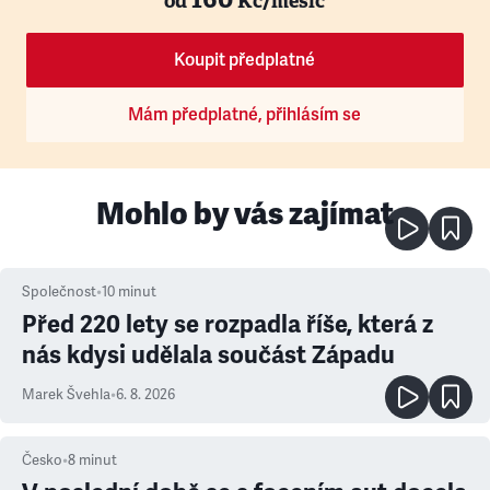
od
Kč/měsíc
Koupit předplatné
Mám předplatné, přihlásím se
Mohlo by vás zajímat
Společnost
•
10
minut
Před 220 lety se rozpadla říše, která z
nás kdysi udělala součást Západu
Marek Švehla
•
6. 8. 2026
Česko
•
8
minut