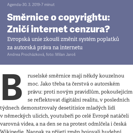
Agenda
•
30. 3. 2019
•
7
minut
Směrnice o copyrightu:
Zničí internet cenzura?
Evropská unie zkouší změnit systém poplatků
za autorská práva na internetu
Andrea Procházková
,
foto: Milan Jaroš
B
ruselské směrnice mají někdy kouzelnou
moc. Jako třeba ta čerstvá o autorském
právu: proti novým pravidlům, pokoušejícím
se reflektovat digitální realitu, v posledních
týdnech demonstrovaly desetitisíce mladých lidí
v německých ulicích, youtubeři po celé Evropě natáčeli
varovná videa, a na den se na protest odmlčela i česká
Wikipedie. Naopak za přijetí změn bojovali hudební