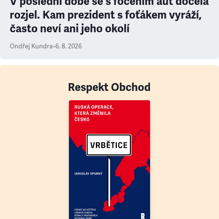
V poslední době se s focením aut docela
rozjel. Kam prezident s foťákem vyráží,
často neví ani jeho okolí
Ondřej Kundra
•
6. 8. 2026
Respekt Obchod