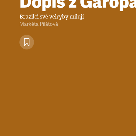
Dopis z Garop
Brazilci své velryby milují
Markéta Pilátová