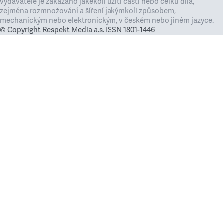
vydavatele je zakázáno jakékoli užití částí nebo celku díla,
zejména rozmnožování a šíření jakýmkoli způsobem,
mechanickým nebo elektronickým, v českém nebo jiném jazyce.
© Copyright Respekt Media a.s. ISSN 1801-1446