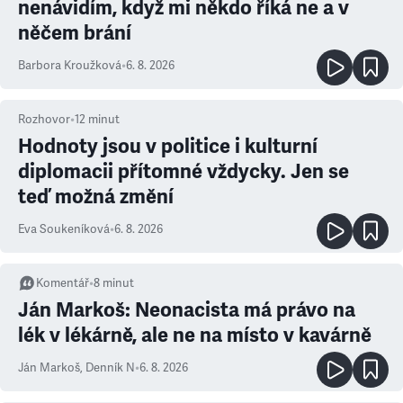
nenávidím, když mi někdo říká ne a v
něčem brání
Barbora Kroužková
•
6. 8. 2026
Rozhovor
•
12
minut
Hodnoty jsou v politice i kulturní
diplomacii přítomné vždycky. Jen se
teď možná změní
Eva Soukeníková
•
6. 8. 2026
Komentář
•
8
minut
Ján Markoš: Neonacista má právo na
lék v lékárně, ale ne na místo v kavárně
Ján Markoš
,
Denník N
•
6. 8. 2026