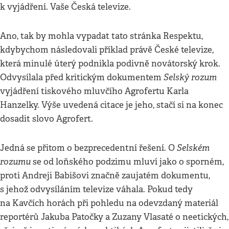
k vyjádření. Vaše Česká televize.
Ano, tak by mohla vypadat tato stránka Respektu,
kdybychom následovali příklad právě České televize,
která minulé úterý podnikla podivně novátorský krok.
Selský rozum
Odvysílala před kritickým dokumentem
vyjádření tiskového mluvčího Agrofertu Karla
Hanzelky. Výše uvedená citace je jeho, stačí si na konec
dosadit slovo Agrofert.
Selském
Jedná se přitom o bezprecedentní řešení. O
rozumu
se od loňského podzimu mluví jako o sporném,
proti Andreji Babišovi značně zaujatém dokumentu,
s jehož odvysíláním televize váhala. Pokud tedy
na Kavčích horách při pohledu na odevzdaný materiál
reportérů Jakuba Patočky a Zuzany Vlasaté o neetických,