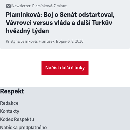
Newsletter
:
Plamínková
•
7
minut
Plamínková: Boj o Senát odstartoval,
Vávrovci versus vláda a další Turkův
hvězdný týden
Kristýna Jelínková
,
František Trojan
•
6. 8. 2026
Načíst další články
Respekt
Redakce
Kontakty
Kodex Respektu
Nabídka předplatného