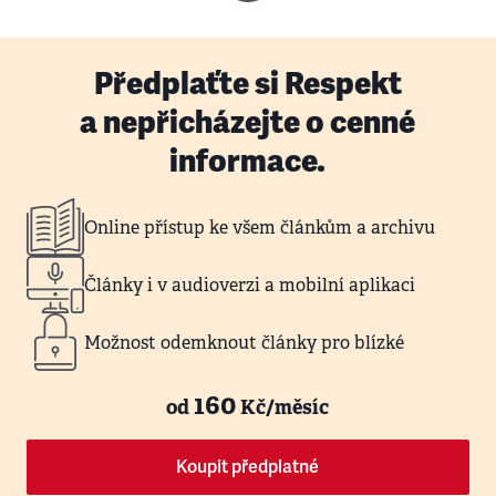
Předplaťte si Respekt
a nepřicházejte o cenné
informace.
Online přístup ke všem článkům a archivu
Články i v audioverzi a mobilní aplikaci
Možnost odemknout články pro blízké
160
od
Kč/měsíc
Koupit předplatné