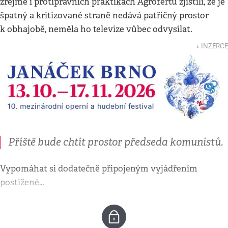
zřejmě i protiprávních praktikách Agrofertu zjistili, že je
špatný a kritizované straně nedává patřičný prostor
k obhajobě, neměla ho televize vůbec odvysílat.
↓ INZERCE
Příště bude chtít prostor předseda komunistů.
Vypomáhat si dodatečně připojeným vyjádřením
postižené…