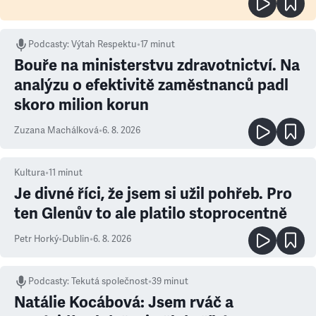
Podcasty
:
Výtah Respektu
•
17 minut
Bouře na ministerstvu zdravotnictví. Na
analýzu o efektivitě zaměstnanců padl
skoro milion korun
Zuzana Machálková
•
6. 8. 2026
Kultura
•
11
minut
Je divné říci, že jsem si užil pohřeb. Pro
ten Glenův to ale platilo stoprocentně
Petr Horký
•
Dublin
•
6. 8. 2026
Podcasty
:
Tekutá společnost
•
39 minut
Natálie Kocábová: Jsem rváč a