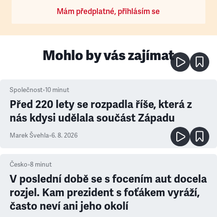
Mám předplatné, přihlásím se
Mohlo by vás zajímat
Společnost
•
10
minut
Před 220 lety se rozpadla říše, která z
nás kdysi udělala součást Západu
Marek Švehla
•
6. 8. 2026
Česko
•
8
minut
V poslední době se s focením aut docela
rozjel. Kam prezident s foťákem vyráží,
často neví ani jeho okolí