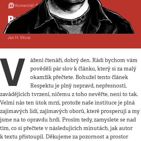
Komentář
:
Politika
•
20. 1. 2018
•
2
minuty
Prostor k vyjádření
Česká televize vysílá „pořady plné nepravd“
Jan H. Vitvar
V
ážení čtenáři, dobrý den. Rádi bychom vám
pověděli pár slov k článku, který si za malý
okamžik přečtete. Bohužel tento článek
Respektu je plný nepravd, nepřesností,
zavádějících tvrzení, ničemu z toho nevěřte, není to tak.
Velmi nás ten útok mrzí, protože naše instituce je plná
zajímavých lidí, zajímavých oborů, které prosperují a my
jsme na to opravdu hrdí. Prosím tedy, zamyslete se nad
tím, co si přečtete v následujících minutách, jak autor
k textu přistoupil. Děkujeme za pozornost a prostor