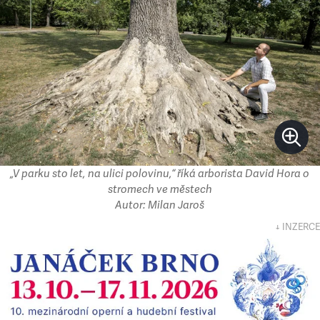
„V parku sto let, na ulici polovinu,“ říká arborista David Hora o
stromech ve městech
Autor: Milan Jaroš
↓ INZERCE