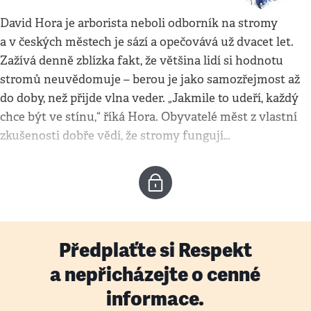
David Hora je arborista neboli odborník na stromy
a v českých městech je sází a opečovává už dvacet let.
Zažívá denně zblízka fakt, že většina lidí si hodnotu
stromů neuvědomuje – berou je jako samozřejmost až
do doby, než přijde vlna veder. „Jakmile to udeří, každý
chce být ve stínu,“ říká Hora. Obyvatelé měst z vlastní
zkušenosti dobře vědí, že stromy fungují…
Předplaťte si Respekt
a nepřicházejte o cenné
informace.