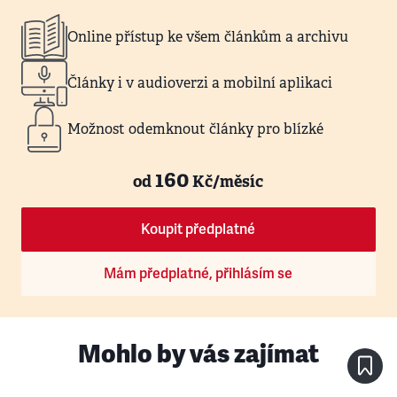
Online přístup ke všem článkům a archivu
Články i v audioverzi a mobilní aplikaci
Možnost odemknout články pro blízké
160
od
Kč/měsíc
Koupit předplatné
Mám předplatné, přihlásím se
Mohlo by vás zajímat