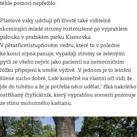
téhle pomoci nepřežilo.
Plastové vaky udržují při životě také viditelně
skomírající mladé stromy roztroušené po vyprahlém
palouku v pražském parku Klamovka.
V pětatřicetistupňovém vedru, které tu v poledne
ke konci srpna panuje, vypadají stromy se zelenými
pytli ze všeho nejvíc jako pacienti na nemocničním
lůžku připojení k umělé výživě. „V jednom je to letošní
šílené sucho dobré. Lidé konečně na vlastní oči vidí, že
jde do tuhého a že je potřeba něco udělat,“ říká nakrátko
ostříhaný čtyřicátník, který vyprahlou scenerii pozoruje
ze stínu mohutného kaštanu.