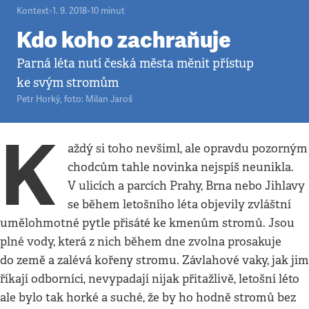
Kontext
•
1. 9. 2018
•
10
minut
Kdo koho zachraňuje
Parná léta nutí česká města měnit přístup
ke svým stromům
Petr Horký
,
foto: Milan Jaroš
K
aždý si toho nevšiml, ale opravdu pozorným
chodcům tahle novinka nejspíš neunikla.
V ulicích a parcích Prahy, Brna nebo Jihlavy
se během letošního léta objevily zvláštní
umělohmotné pytle přisáté ke kmenům stromů. Jsou
plné vody, která z nich během dne zvolna prosakuje
do země a zalévá kořeny stromu. Závlahové vaky, jak jim
říkají odborníci, nevypadají nijak přitažlivě, letošní léto
ale bylo tak horké a suché, že by ho hodně stromů bez