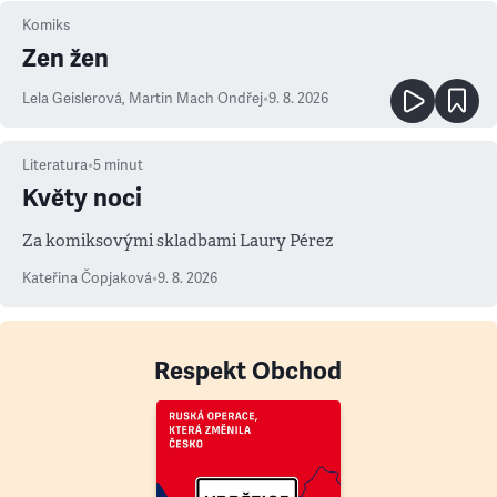
Komiks
Zen žen
Lela Geislerová
,
Martin Mach Ondřej
•
9. 8. 2026
Literatura
•
5
minut
Květy noci
Za komiksovými skladbami Laury Pérez
Kateřina Čopjaková
•
9. 8. 2026
Respekt Obchod