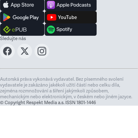
Sledujte nás
Autorská práva vykonává vydavatel. Bez písemného svolení
vydavatele je zakázáno jakékoli užití částí nebo celku díla,
zejména rozmnožování a šíření jakýmkoli způsobem,
mechanickým nebo elektronickým, v českém nebo jiném jazyce.
© Copyright Respekt Media a.s. ISSN 1801-1446