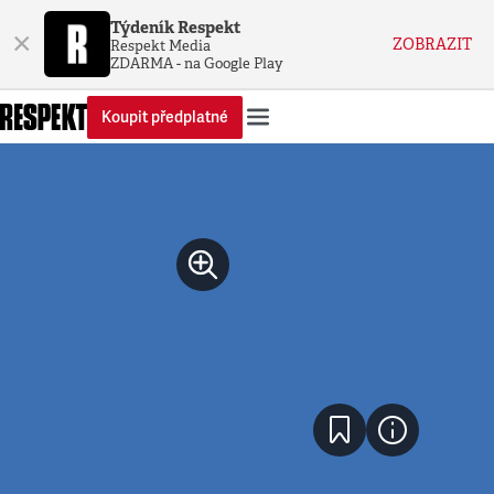
Týdeník Respekt
×
ZOBRAZIT
Respekt Media
ZDARMA - na Google Play
Koupit předplatné