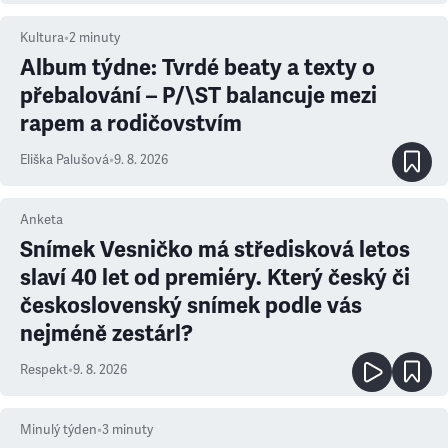
Kultura
•
2
minuty
Album týdne: Tvrdé beaty a texty o
přebalování – P/\ST balancuje mezi
rapem a rodičovstvím
Eliška Palušová
•
9. 8. 2026
Anketa
Snímek Vesničko má středisková letos
slaví 40 let od premiéry. Který český či
československý snímek podle vás
nejméně zestárl?
Respekt
•
9. 8. 2026
Minulý týden
•
3
minuty