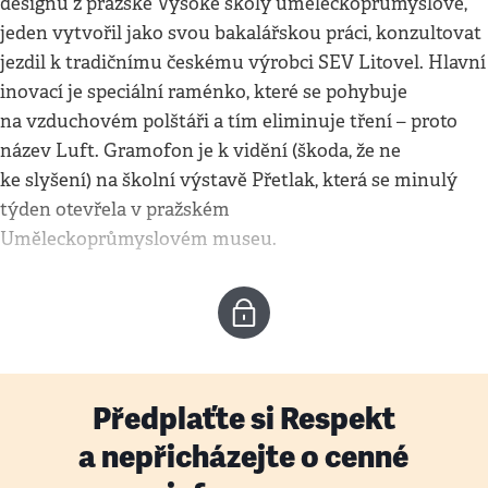
designu z pražské Vysoké školy uměleckoprůmyslové,
jeden vytvořil jako svou bakalářskou práci, konzultovat
jezdil k tradičnímu českému výrobci SEV Litovel. Hlavní
inovací je speciální raménko, které se pohybuje
na vzduchovém polštáři a tím eliminuje tření – proto
název Luft. Gramofon je k vidění (škoda, že ne
ke slyšení) na školní výstavě Přetlak, která se minulý
týden otevřela v pražském
Uměleckoprůmyslovém museu.
Předplaťte si Respekt
a nepřicházejte o cenné