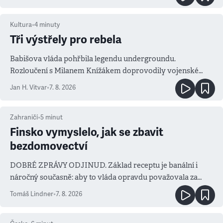
Kultura
•
4
minuty
Tři výstřely pro rebela
Babišova vláda pohřbila legendu undergroundu.
Rozloučení s Milanem Knížákem doprovodily vojenské
salvy i kritika pokrokářů
Jan H. Vitvar
•
7. 8. 2026
Zahraničí
•
5
minut
Finsko vymyslelo, jak se zbavit
bezdomovectví
DOBRÉ ZPRÁVY ODJINUD. Základ receptu je banální i
náročný současně: aby to vláda opravdu považovala za
prioritu
Tomáš Lindner
•
7. 8. 2026