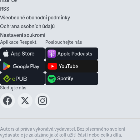
Inzerce
RSS
Všeobecné obchodní podmínky
Ochrana osobních údajů
Nastavení soukromí
Aplikace Respekt
Poslouchejte nás
Sledujte nás
Autorská práva vykonává vydavatel. Bez písemného svolení
vydavatele je zakázáno jakékoli užití částí nebo celku díla,