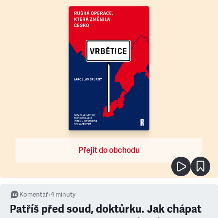
Přejít do obchodu
Komentář
•
4
minuty
Patříš před soud, doktůrku. Jak chápat