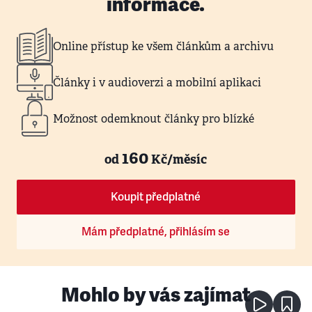
informace.
Online přístup ke všem článkům a archivu
Články i v audioverzi a mobilní aplikaci
Možnost odemknout články pro blízké
160
od
Kč/měsíc
Koupit předplatné
Mám předplatné, přihlásím se
Mohlo by vás zajímat