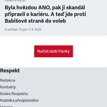
Česko
•
6
minut
Byla hvězdou ANO, pak ji skandál
připravil o kariéru. A teď jde proti
Babišově straně do voleb
František Trojan
•
7. 8. 2026
Načíst další články
Respekt
Redakce
Kontakty
Kodex Respektu
Nabídka předplatného