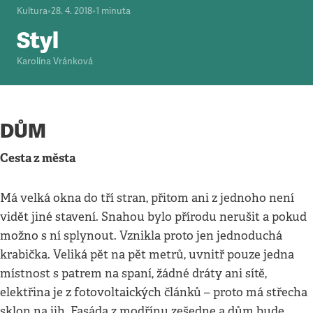
Kultura
•
28. 4. 2018
•
1
minuta
Styl
Karolína Vránková
DŮM
Cesta z města
Má velká okna do tří stran, přitom ani z jednoho není
vidět jiné stavení. Snahou bylo přírodu nerušit a pokud
možno s ní splynout. Vznikla proto jen jednoduchá
krabička. Veliká pět na pět metrů, uvnitř pouze jedna
místnost s patrem na spaní, žádné dráty ani sítě,
elektřina je z fotovoltaických článků – proto má střecha
sklon na jih. Fasáda z modřínu zešedne a dům bude