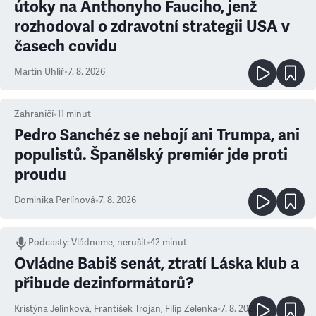
útoky na Anthonyho Fauciho, jenž
rozhodoval o zdravotní strategii USA v
časech covidu
Martin Uhlíř
•
7. 8. 2026
Zahraničí
•
11
minut
Pedro Sanchéz se nebojí ani Trumpa, ani
populistů. Španělský premiér jde proti
proudu
Dominika Perlínová
•
7. 8. 2026
Podcasty
:
Vládneme, nerušit
•
42 minut
Ovládne Babiš senát, ztratí Láska klub a
přibude dezinformátorů?
Kristýna Jelínková
,
František Trojan
,
Filip Zelenka
•
7. 8. 2026