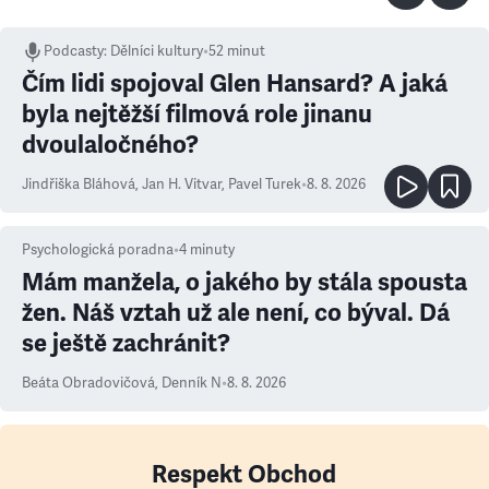
Podcasty
:
Dělníci kultury
•
52 minut
Čím lidi spojoval Glen Hansard? A jaká
byla nejtěžší filmová role jinanu
dvoulaločného?
Jindřiška Bláhová
,
Jan H. Vitvar
,
Pavel Turek
•
8. 8. 2026
Psychologická poradna
•
4
minuty
Mám manžela, o jakého by stála spousta
žen. Náš vztah už ale není, co býval. Dá
se ještě zachránit?
Beáta Obradovičová
,
Denník N
•
8. 8. 2026
Respekt Obchod