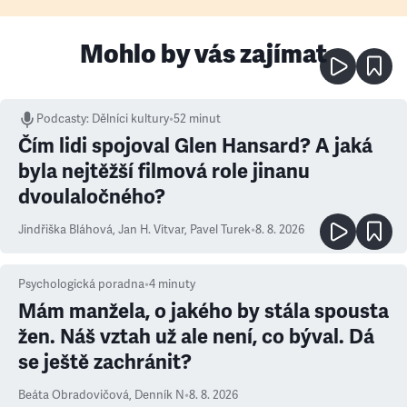
Mohlo by vás zajímat
Podcasty
:
Dělníci kultury
•
52 minut
Čím lidi spojoval Glen Hansard? A jaká
byla nejtěžší filmová role jinanu
dvoulaločného?
Jindřiška Bláhová
,
Jan H. Vitvar
,
Pavel Turek
•
8. 8. 2026
Psychologická poradna
•
4
minuty
Mám manžela, o jakého by stála spousta
žen. Náš vztah už ale není, co býval. Dá
se ještě zachránit?
Beáta Obradovičová
,
Denník N
•
8. 8. 2026