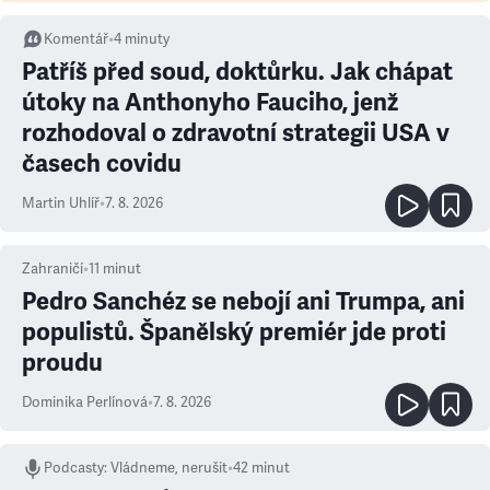
Komentář
•
4
minuty
Patříš před soud, doktůrku. Jak chápat
útoky na Anthonyho Fauciho, jenž
rozhodoval o zdravotní strategii USA v
časech covidu
Martin Uhlíř
•
7. 8. 2026
Zahraničí
•
11
minut
Pedro Sanchéz se nebojí ani Trumpa, ani
populistů. Španělský premiér jde proti
proudu
Dominika Perlínová
•
7. 8. 2026
Podcasty
:
Vládneme, nerušit
•
42 minut