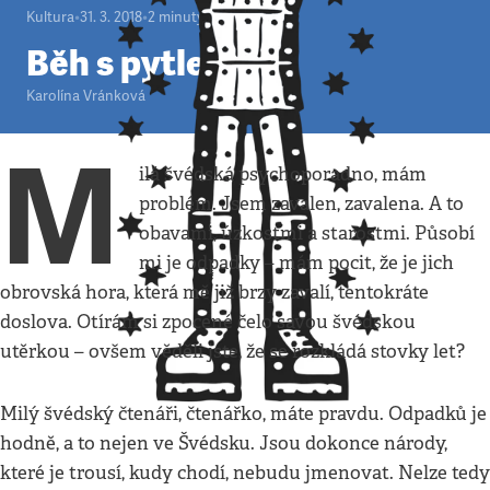
Kultura
•
31. 3. 2018
•
2
minuty
Běh s pytlem
Karolína Vránková
M
ilá švédská psychoporadno, mám
problém. Jsem zavalen, zavalena. A to
obavami, úzkostmi a starostmi. Působí
mi je odpadky – mám pocit, že je jich
obrovská hora, která mě již brzy zavalí, tentokráte
doslova. Otírám si zpocené čelo savou švédskou
utěrkou – ovšem věděli jste, že se rozkládá stovky let?
Milý švédský čtenáři, čtenářko, máte pravdu. Odpadků je
hodně, a to nejen ve Švédsku. Jsou dokonce národy,
které je trousí, kudy chodí, nebudu jmenovat. Nelze tedy