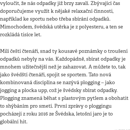
vyloučit, že nás odpadky již brzy zavalí. Zbývající čas
doporučujeme využít k nějaké relaxační činnosti,
například ke sportu nebo třeba sbírání odpadků.
Mimochodem, švédská utěrka je z polyesteru, a ten se
rozkládá tisíce let.
Milí čeští čtenáři, snad ty kousavé poznámky o troušení
odpadků nebyly na vás. Každopádně, sbírat odpadky je
mnohem užitečnější než je zahazovat. A můžete to, tak
jako švédští čtenáři, spojit se sportem. Tato nová
kombinovaná disciplína se nazývá plogging – jako
jogging a plocka upp, což je švédsky sbírat odpadky.
Plogging znamená běhat s plastovým pytlem a obohatit
to shýbáním pro smetí. První zprávy o ploggingu
pocházejí z roku 2016 ze Švédska, letošní jaro je to
globální hit.