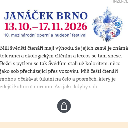
↓ INZERCE
Milí švédští čtenáři mají výhodu, že jejich země je známá
tolerancí a ekologickým cítěním a leccos se tam snese.
Běžci s pytlem se tak Švédům stali už koloritem, něco
jako sob přecházející přes vozovku. Milí čeští čtenáři
mohou očekávat ťukání na čelo a posměch, který je
zdejší kulturní normou. Asi jako kdyby sob…