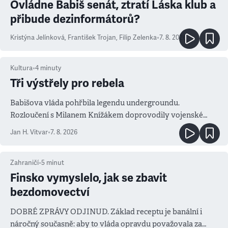
Ovládne Babiš senát, ztratí Láska klub a
přibude dezinformátorů?
Kristýna Jelínková
,
František Trojan
,
Filip Zelenka
•
7. 8. 2026
Kultura
•
4
minuty
Tři výstřely pro rebela
Babišova vláda pohřbila legendu undergroundu.
Rozloučení s Milanem Knížákem doprovodily vojenské
salvy i kritika pokrokářů
Jan H. Vitvar
•
7. 8. 2026
Zahraničí
•
5
minut
Finsko vymyslelo, jak se zbavit
bezdomovectví
DOBRÉ ZPRÁVY ODJINUD. Základ receptu je banální i
náročný současně: aby to vláda opravdu považovala za