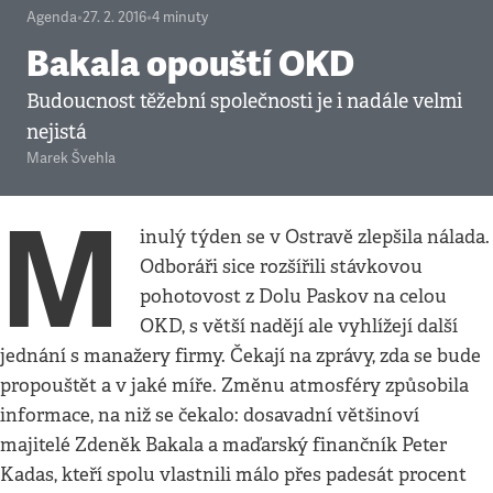
Agenda
•
27. 2. 2016
•
4
minuty
Bakala opouští OKD
Budoucnost těžební společnosti je i nadále velmi
nejistá
Marek Švehla
M
inulý týden se v Ostravě zlepšila nálada.
Odboráři sice rozšířili stávkovou
pohotovost z Dolu Paskov na celou
OKD, s větší nadějí ale vyhlížejí další
jednání s manažery firmy. Čekají na zprávy, zda se bude
propouštět a v jaké míře. Změnu atmosféry způsobila
informace, na niž se čekalo: dosavadní většinoví
majitelé Zdeněk Bakala a maďarský finančník Peter
Kadas, kteří spolu vlastnili málo přes padesát procent