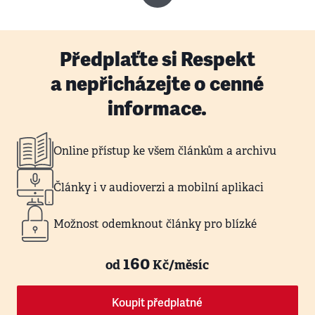
Předplaťte si Respekt
a nepřicházejte o cenné
informace.
Online přístup ke všem článkům a archivu
Články i v audioverzi a mobilní aplikaci
Možnost odemknout články pro blízké
160
od
Kč/měsíc
Koupit předplatné