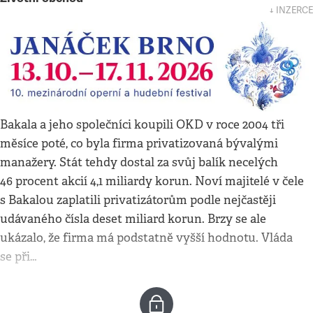
↓ INZERCE
Bakala a jeho společníci koupili OKD v roce 2004 tři
měsíce poté, co byla firma privatizovaná bývalými
manažery. Stát tehdy dostal za svůj balík necelých
46 procent akcií 4,1 miliardy korun. Noví majitelé v čele
s Bakalou zaplatili privatizátorům podle nejčastěji
udávaného čísla deset miliard korun. Brzy se ale
ukázalo, že firma má podstatně vyšší hodnotu. Vláda
se při…