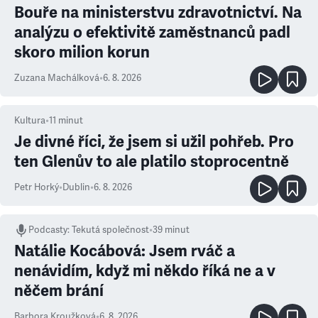
Bouře na ministerstvu zdravotnictví. Na
analýzu o efektivitě zaměstnanců padl
skoro milion korun
Zuzana Machálková
•
6. 8. 2026
Kultura
•
11
minut
Je divné říci, že jsem si užil pohřeb. Pro
ten Glenův to ale platilo stoprocentně
Petr Horký
•
Dublin
•
6. 8. 2026
Podcasty
:
Tekutá společnost
•
39 minut
Natálie Kocábová: Jsem rváč a
nenávidím, když mi někdo říká ne a v
něčem brání
Barbora Kroužková
•
6. 8. 2026