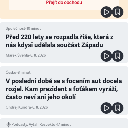
Přejít do obchodu
Společnost
•
10
minut
Před 220 lety se rozpadla říše, která z
nás kdysi udělala součást Západu
Marek Švehla
•
6. 8. 2026
Česko
•
8
minut
V poslední době se s focením aut docela
rozjel. Kam prezident s foťákem vyráží,
často neví ani jeho okolí
Ondřej Kundra
•
6. 8. 2026
Podcasty
:
Výtah Respektu
•
17 minut