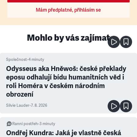
Mám předplatné, přihlásím se
Mohlo by vás zajímat
Společnost
•
4
minuty
Odysseus aka Hněwoš: české překlady
eposu odhalují bídu humanitních věd i
roli Homéra v českém národním
obrození
Silvie Lauder
•
7. 8. 2026
Ranní postřeh
•
3
minuty
Ondřej Kundra: Jaká je vlastně česká