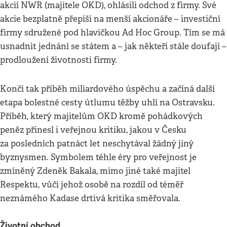
akcií NWR (majitele OKD), ohlásili odchod z firmy. Své
akcie bezplatně přepíší na menší akcionáře – investiční
firmy sdružené pod hlavičkou Ad Hoc Group. Tím se má
usnadnit jednání se státem a – jak někteří stále doufají –
prodloužení životnosti firmy.
Končí tak příběh miliardového úspěchu a začíná další
etapa bolestné cesty útlumu těžby uhlí na Ostravsku.
Příběh, který majitelům OKD kromě pohádkových
peněz přinesl i veřejnou kritiku, jakou v Česku
za posledních patnáct let neschytával žádný jiný
byznysmen. Symbolem téhle éry pro veřejnost je
zmíněný Zdeněk Bakala, mimo jiné také majitel
Respektu, vůči jehož osobě na rozdíl od téměř
neznámého Kadase drtivá kritika směřovala.
Životní obchod