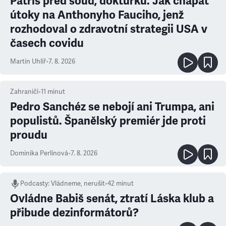
Patříš před soud, doktůrku. Jak chápat
útoky na Anthonyho Fauciho, jenž
rozhodoval o zdravotní strategii USA v
časech covidu
Martin Uhlíř
•
7. 8. 2026
Zahraničí
•
11
minut
Pedro Sanchéz se nebojí ani Trumpa, ani
populistů. Španělský premiér jde proti
proudu
Dominika Perlínová
•
7. 8. 2026
Podcasty
:
Vládneme, nerušit
•
42 minut
Ovládne Babiš senát, ztratí Láska klub a
přibude dezinformátorů?