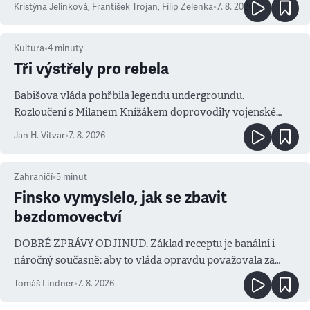
Kristýna Jelínková
,
František Trojan
,
Filip Zelenka
•
7. 8. 2026
Kultura
•
4
minuty
Tři výstřely pro rebela
Babišova vláda pohřbila legendu undergroundu.
Rozloučení s Milanem Knížákem doprovodily vojenské
salvy i kritika pokrokářů
Jan H. Vitvar
•
7. 8. 2026
Zahraničí
•
5
minut
Finsko vymyslelo, jak se zbavit
bezdomovectví
DOBRÉ ZPRÁVY ODJINUD. Základ receptu je banální i
náročný současně: aby to vláda opravdu považovala za
prioritu
Tomáš Lindner
•
7. 8. 2026