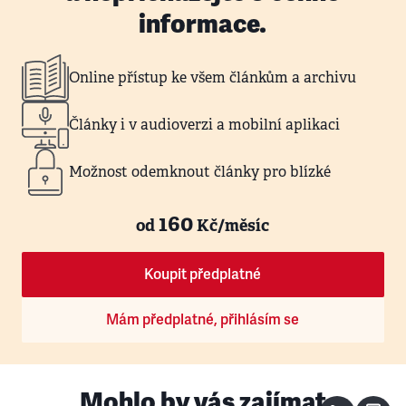
informace.
Online přístup ke všem článkům a archivu
Články i v audioverzi a mobilní aplikaci
Možnost odemknout články pro blízké
160
od
Kč/měsíc
Koupit předplatné
Mám předplatné, přihlásím se
Mohlo by vás zajímat