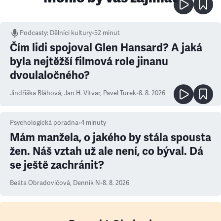
Podcasty
:
Dělníci kultury
•
52 minut
Čím lidi spojoval Glen Hansard? A jaká
byla nejtěžší filmová role jinanu
dvoulaločného?
Jindřiška Bláhová
,
Jan H. Vitvar
,
Pavel Turek
•
8. 8. 2026
Psychologická poradna
•
4
minuty
Mám manžela, o jakého by stála spousta
žen. Náš vztah už ale není, co býval. Dá
se ještě zachránit?
Beáta Obradovičová
,
Denník N
•
8. 8. 2026