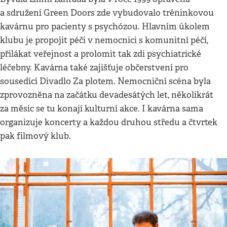
a sdružení Green Doors zde vybudovalo tréninkovou
kavárnu pro pacienty s psychózou. Hlavním úkolem
klubu je propojit péči v nemocnici s komunitní péčí,
přilákat veřejnost a prolomit tak zdi psychiatrické
léčebny. Kavárna také zajišťuje občerstvení pro
sousedící Divadlo Za plotem. Nemocniční scéna byla
zprovozněna na začátku devadesátých let, několikrát
za měsíc se tu konají kulturní akce. I kavárna sama
organizuje koncerty a každou druhou středu a čtvrtek
pak filmový klub.