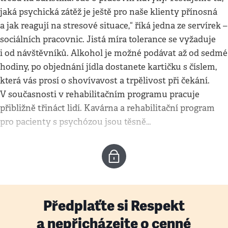
jaká psychická zátěž je ještě pro naše klienty přínosná
a jak reagují na stresové situace,“ říká jedna ze servírek –
sociálních pracovnic. Jistá míra tolerance se vyžaduje
i od návštěvníků. Alkohol je možné podávat až od sedmé
hodiny, po objednání jídla dostanete kartičku s číslem,
která vás prosí o shovívavost a trpělivost při čekání.
V současnosti v rehabilitačním programu pracuje
přibližně třináct lidí. Kavárna a rehabilitační program
pro pacienty s psychózou jsou těsně…
Předplaťte si Respekt
a nepřicházejte o cenné