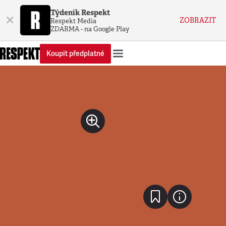
Týdeník Respekt
×
ZOBRAZIT
Respekt Media
ZDARMA - na Google Play
Koupit předplatné