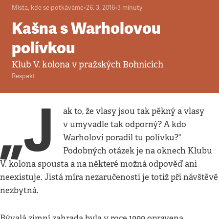
Místa, kde se potkáváme
•
26. 3. 2016
•
3
minuty
Kašna s Warholovou
polívkou
Klub V. kolona v pražských Bohnicích
Respekt
„J
ak to, že vlasy jsou tak pěkný a vlasy
v umyvadle tak odporný? A kdo
Warholovi poradil tu polívku?“
Podobných otázek je na oknech Klubu
V. kolona spousta a na některé možná odpověď ani
neexistuje. Jistá míra nezaručenosti je totiž při návštěvě
nezbytná.
Bývalá zimní zahrada byla v roce 1999 opravena