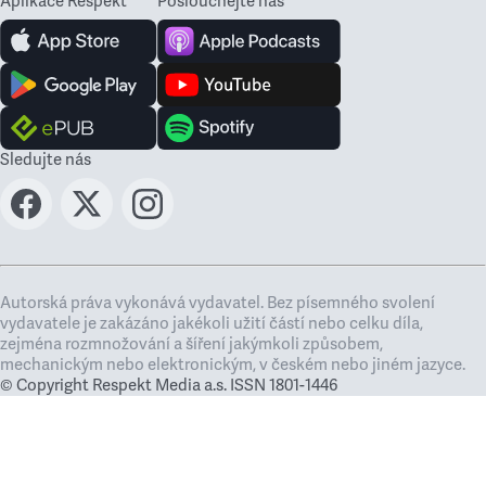
Aplikace Respekt
Poslouchejte nás
Sledujte nás
Autorská práva vykonává vydavatel. Bez písemného svolení
vydavatele je zakázáno jakékoli užití částí nebo celku díla,
zejména rozmnožování a šíření jakýmkoli způsobem,
mechanickým nebo elektronickým, v českém nebo jiném jazyce.
© Copyright Respekt Media a.s. ISSN 1801-1446