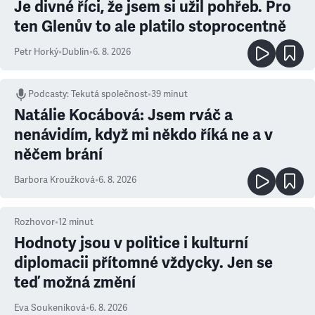
Je divné říci, že jsem si užil pohřeb. Pro
ten Glenův to ale platilo stoprocentně
Petr Horký
•
Dublin
•
6. 8. 2026
Podcasty
:
Tekutá společnost
•
39 minut
Natálie Kocábová: Jsem rváč a
nenávidím, když mi někdo říká ne a v
něčem brání
Barbora Kroužková
•
6. 8. 2026
Rozhovor
•
12
minut
Hodnoty jsou v politice i kulturní
diplomacii přítomné vždycky. Jen se
teď možná změní
Eva Soukeníková
•
6. 8. 2026