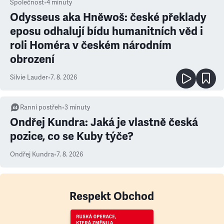
Společnost
•
4
minuty
Odysseus aka Hněwoš: české překlady
eposu odhalují bídu humanitních věd i
roli Homéra v českém národním
obrození
Silvie Lauder
•
7. 8. 2026
Ranní postřeh
•
3
minuty
Ondřej Kundra: Jaká je vlastně česká
pozice, co se Kuby týče?
Ondřej Kundra
•
7. 8. 2026
Respekt Obchod