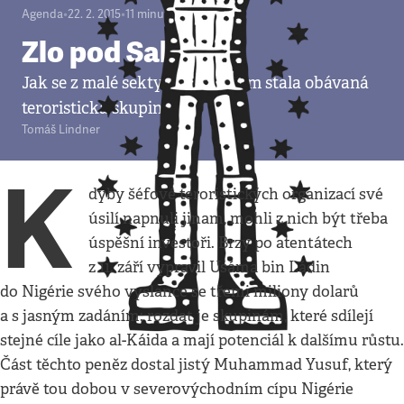
Agenda
•
22. 2. 2015
•
11
minut
Zlo pod Saharou
Jak se z malé sekty Boko Haram stala obávaná
teroristická skupina
Tomáš Lindner
K
dyby šéfové teroristických organizací své
úsilí napnuli jinam, mohli z nich být třeba
úspěšní investoři. Brzy po atentátech
z 11. září vypravil Usáma bin Ládin
do Nigérie svého vyslance se třemi miliony dolarů
a s jasným zadáním: rozdat je skupinám, které sdílejí
stejné cíle jako al-Káida a mají potenciál k dalšímu růstu.
Část těchto peněz dostal jistý Muhammad Yusuf, který
právě tou dobou v severovýchodním cípu Nigérie