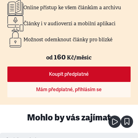
Online přístup ke všem článkům a archivu
Články i v audioverzi a mobilní aplikaci
Možnost odemknout články pro blízké
160
od
Kč/měsíc
Koupit předplatné
Mám předplatné, přihlásím se
Mohlo by vás zajímat