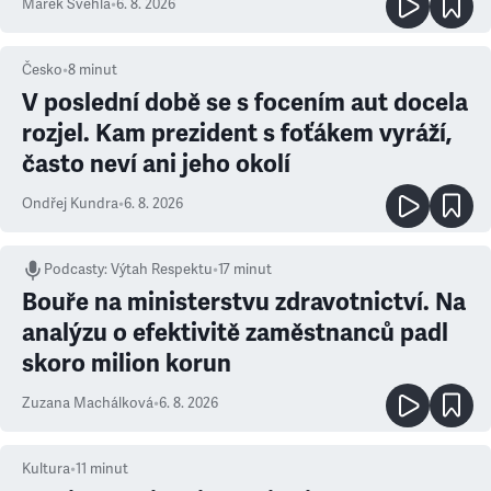
Marek Švehla
•
6. 8. 2026
Česko
•
8
minut
V poslední době se s focením aut docela
rozjel. Kam prezident s foťákem vyráží,
často neví ani jeho okolí
Ondřej Kundra
•
6. 8. 2026
Podcasty
:
Výtah Respektu
•
17 minut
Bouře na ministerstvu zdravotnictví. Na
analýzu o efektivitě zaměstnanců padl
skoro milion korun
Zuzana Machálková
•
6. 8. 2026
Kultura
•
11
minut