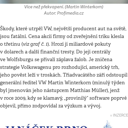
Více než překvapení. (Martin Winterkorn)
Autor: Profimedia.cz
Škody, které utrpěl VW, největší producent aut na světě,
jsou fatální. Cena akcií firmy od zveřejnění triku klesla
viz graf č. 1
o třetinu (
). Hrozí jí miliardové pokuty
v dolarech a další finanční tresty. Do její centrály
ve Wolfsburgu se přivalí záplava žalob. Je zničena
strategie Volkswagenu pro rozhodující, americký trh,
jeho pověst leží v troskách. Třiadvacátého září odstoupil
generální ředitel VW Martin Winterkorn (minulý týden
byl jmenován jeho nástupcem Matthias Müller), jenž
v roce 2009, kdy se klamavý, „provinilý“ software poprvé
objevil, přímo zodpovídal za výzkum a vývoj.
↓ INZERCE