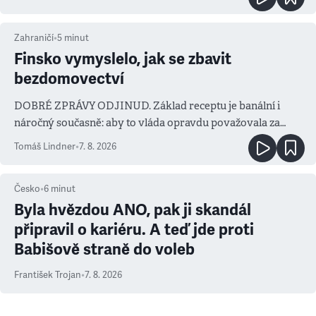
Zahraničí
•
5
minut
Finsko vymyslelo, jak se zbavit
bezdomovectví
DOBRÉ ZPRÁVY ODJINUD. Základ receptu je banální i
náročný současně: aby to vláda opravdu považovala za
prioritu
Tomáš Lindner
•
7. 8. 2026
Česko
•
6
minut
Byla hvězdou ANO, pak ji skandál
připravil o kariéru. A teď jde proti
Babišově straně do voleb
František Trojan
•
7. 8. 2026