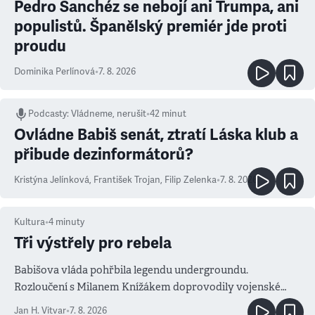
Pedro Sanchéz se nebojí ani Trumpa, ani
populistů. Španělský premiér jde proti
proudu
Dominika Perlínová
•
7. 8. 2026
Podcasty
:
Vládneme, nerušit
•
42 minut
Ovládne Babiš senát, ztratí Láska klub a
přibude dezinformátorů?
Kristýna Jelínková
,
František Trojan
,
Filip Zelenka
•
7. 8. 2026
Kultura
•
4
minuty
Tři výstřely pro rebela
Babišova vláda pohřbila legendu undergroundu.
Rozloučení s Milanem Knížákem doprovodily vojenské
salvy i kritika pokrokářů
Jan H. Vitvar
•
7. 8. 2026