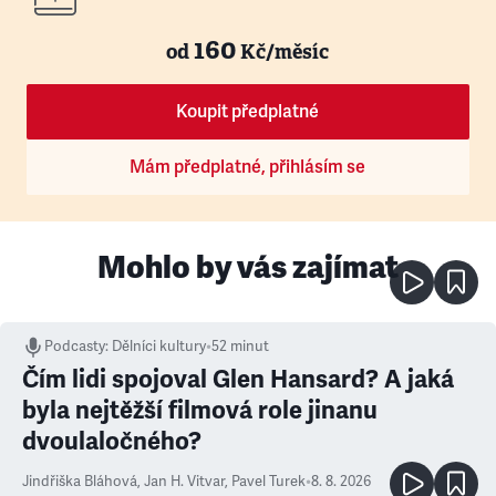
160
od
Kč/měsíc
Koupit předplatné
Mám předplatné, přihlásím se
Mohlo by vás zajímat
Podcasty
:
Dělníci kultury
•
52 minut
Čím lidi spojoval Glen Hansard? A jaká
byla nejtěžší filmová role jinanu
dvoulaločného?
Jindřiška Bláhová
,
Jan H. Vitvar
,
Pavel Turek
•
8. 8. 2026