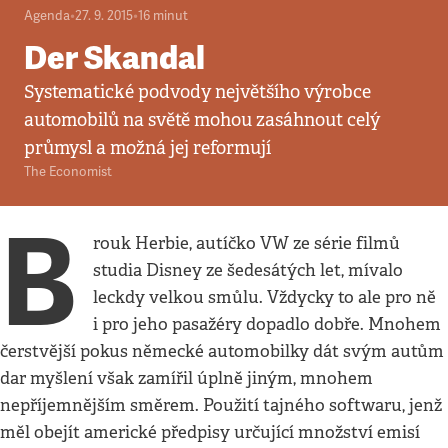
Agenda
•
27. 9. 2015
•
16
minut
Der Skandal
Systematické podvody největšího výrobce
automobilů na světě mohou zasáhnout celý
průmysl a možná jej reformují
The Economist
B
rouk Herbie, autíčko VW ze série filmů
studia Disney ze šedesátých let, mívalo
leckdy velkou smůlu. Vždycky to ale pro ně
i pro jeho pasažéry dopadlo dobře. Mnohem
čerstvější pokus německé automobilky dát svým autům
dar myšlení však zamířil úplně jiným, mnohem
nepříjemnějším směrem. Použití tajného softwaru, jenž
měl obejít americké předpisy určující množství emisí