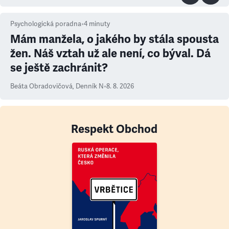
Psychologická poradna
•
4
minuty
Mám manžela, o jakého by stála spousta
žen. Náš vztah už ale není, co býval. Dá
se ještě zachránit?
Beáta Obradovičová
,
Denník N
•
8. 8. 2026
Respekt Obchod