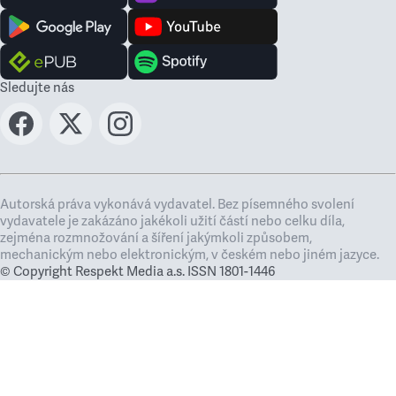
Sledujte nás
Autorská práva vykonává vydavatel. Bez písemného svolení
vydavatele je zakázáno jakékoli užití částí nebo celku díla,
zejména rozmnožování a šíření jakýmkoli způsobem,
mechanickým nebo elektronickým, v českém nebo jiném jazyce.
© Copyright Respekt Media a.s. ISSN 1801-1446