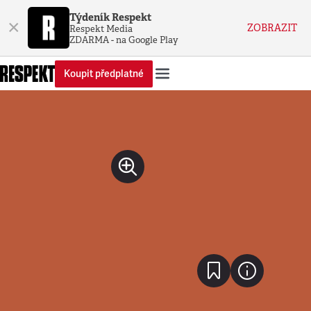
Týdeník Respekt
×
ZOBRAZIT
Respekt Media
ZDARMA - na Google Play
Koupit předplatné