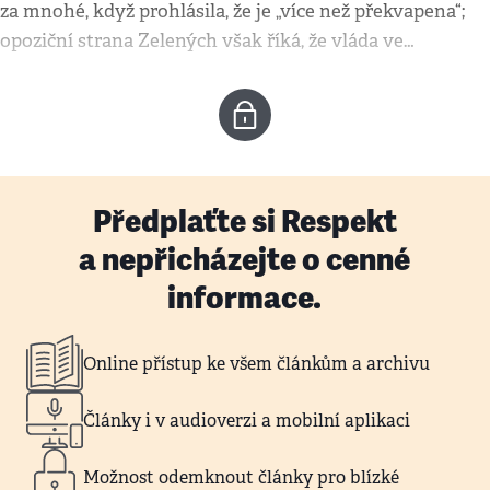
za mnohé, když prohlásila, že je „více než překvapena“;
opoziční strana Zelených však říká, že vláda ve…
Předplaťte si Respekt
a nepřicházejte o cenné
informace.
Online přístup ke všem článkům a archivu
Články i v audioverzi a mobilní aplikaci
Možnost odemknout články pro blízké