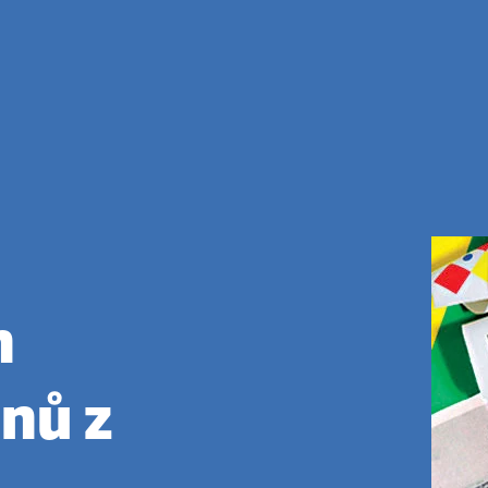
h
onů z