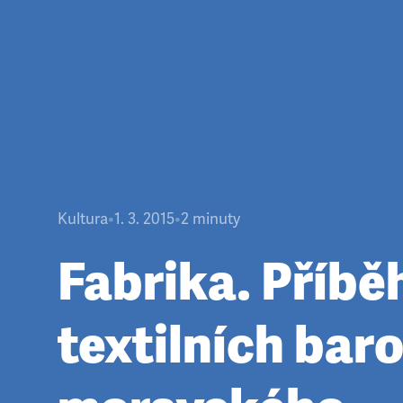
Kultura
•
1. 3. 2015
•
2
minuty
Fabrika. Příbě
textilních bar