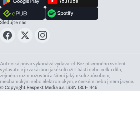
Sledujte nás
Autorská práva vykonává vydavatel. Bez písemného svolení
vydavatele je zakázáno jakékoli užití částí nebo celku díla,
zejména rozmnožování a šíření jakýmkoli způsobem,
mechanickým nebo elektronickým, v českém nebo jiném jazyce.
© Copyright Respekt Media a.s. ISSN 1801-1446