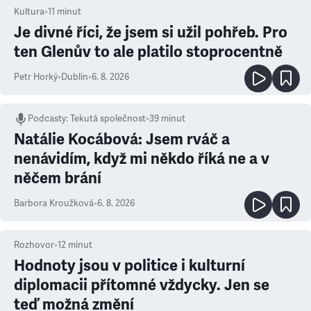
Kultura
•
11
minut
Je divné říci, že jsem si užil pohřeb. Pro
ten Glenův to ale platilo stoprocentně
Petr Horký
•
Dublin
•
6. 8. 2026
Podcasty
:
Tekutá společnost
•
39 minut
Natálie Kocábová: Jsem rváč a
nenávidím, když mi někdo říká ne a v
něčem brání
Barbora Kroužková
•
6. 8. 2026
Rozhovor
•
12
minut
Hodnoty jsou v politice i kulturní
diplomacii přítomné vždycky. Jen se
teď možná změní