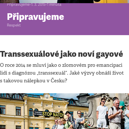
Připravujeme
•
1. 3. 2015
•
1
minuta
Připravujeme
Respekt
Transsexuálové jako noví gayové
O roce 2014 se mluví jako o zlomovém pro emancipaci
lidí s diagnózou „transsexuál“. Jaké výzvy obnáší život
s takovou nálepkou v Česku?