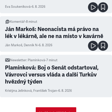
Eva Soukeníková
•
6. 8. 2026
Komentář
•
8
minut
Ján Markoš: Neonacista má právo na
lék v lékárně, ale ne na místo v kavárně
Ján Markoš
,
Denník N
•
6. 8. 2026
Newsletter
:
Plamínková
•
7
minut
Plamínková: Boj o Senát odstartoval,
Vávrovci versus vláda a další Turkův
hvězdný týden
Kristýna Jelínková
,
František Trojan
•
6. 8. 2026