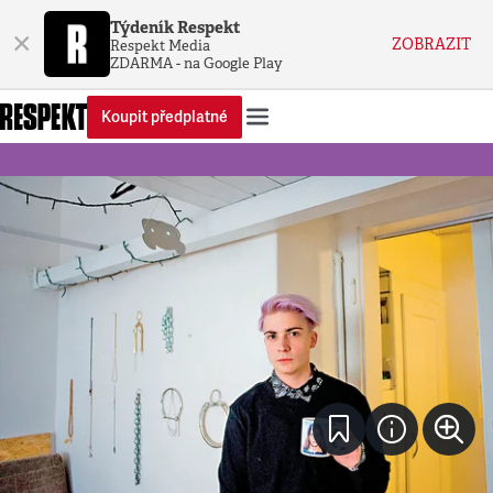
Týdeník Respekt
×
ZOBRAZIT
Respekt Media
ZDARMA - na Google Play
Koupit předplatné